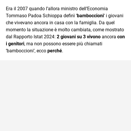
quotidiano, i libri la mia via per evadere e viaggiare con la
Era il 2007 quando l’allora ministro dell’Economia
mente.
Tommaso Padoa Schioppa definì ‘
bamboccioni
‘ i giovani
che vivevano ancora in casa con la famiglia. Da quel
momento la situazione è molto cambiata, come mostrato
dal Rapporto Istat 2024:
2 giovani su 3 vivono
ancora
con
i genitori
, ma non possono essere più chiamati
‘bamboccioni’, ecco
perché
.