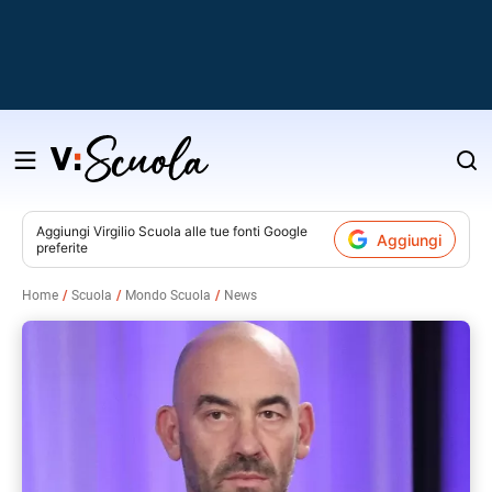
Salta
al
contenuto
Aggiungi
Virgilio Scuola
alle tue fonti Google
Aggiungi
preferite
v
Home
Scuola
Mondo Scuola
News
i