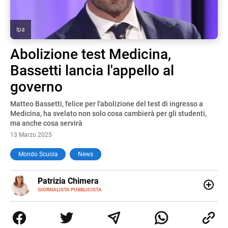
Ipa
Abolizione test Medicina,
Bassetti lancia l'appello al
governo
Matteo Bassetti, felice per l'abolizione del test di ingresso a
Medicina, ha svelato non solo cosa cambierà per gli studenti,
ma anche cosa servirà
13 Marzo 2025
Mondo Scuola
News
E-
Patrizia Chimera
MAIL
LINKEDIN
GIORNALISTA PUBBLICISTA
Giornalista pubblicista, è appassionata di sostenibilità e
cultura. Dopo la laurea in scienze della comunicazione ha
collaborato con grandi gruppi editoriali e agenzie di
comunicazione specializzandosi nella scrittura di articoli