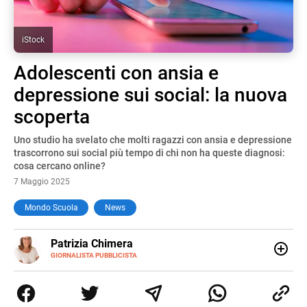
iStock
Adolescenti con ansia e
depressione sui social: la nuova
scoperta
Uno studio ha svelato che molti ragazzi con ansia e depressione
trascorrono sui social più tempo di chi non ha queste diagnosi:
cosa cercano online?
7 Maggio 2025
Mondo Scuola
News
E-
Patrizia Chimera
MAIL
LINKEDIN
GIORNALISTA PUBBLICISTA
Giornalista pubblicista, è appassionata di sostenibilità e
cultura. Dopo la laurea in scienze della comunicazione ha
collaborato con grandi gruppi editoriali e agenzie di
comunicazione specializzandosi nella scrittura di articoli