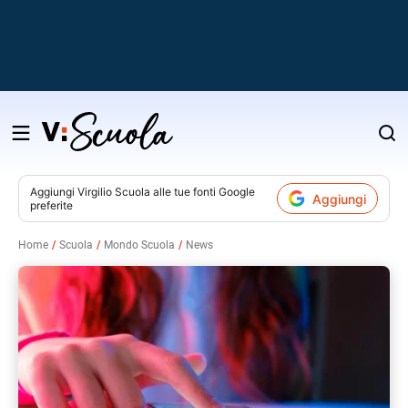
Salta
al
contenuto
Aggiungi
Virgilio Scuola
alle tue fonti Google
Aggiungi
preferite
v
Home
Scuola
Mondo Scuola
News
i