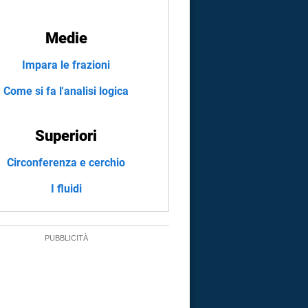
Medie
Impara le frazioni
Come si fa l'analisi logica
Superiori
Circonferenza e cerchio
I fluidi