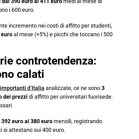
i
dai 390 euro ai 411 euro
medi al mese di
ono i 600 euro.
te incremento nei costi di affitto per studenti,
 euro
al mese (+5%) e picchi che toccano i 500
arie controtendenza:
ono calati
 importanti d’Italia
analizzate, ce ne sono
3
 dei prezzi
di affitto per universitari fuorisede.
ssari.
 392 euro ai 380 euro
mensili, registrando
lti si attestano sui 400 euro.