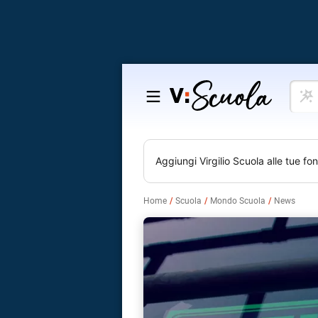
Cosa
Salta
vuoi
al
impar
contenuto
Aggiungi
Virgilio Scuola
alle tue fon
Home
Scuola
Mondo Scuola
News