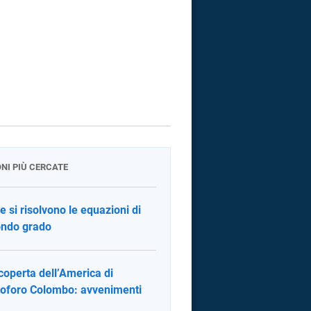
ONI PIÙ CERCATE
 si risolvono le equazioni di
ndo grado
coperta dell’America di
toforo Colombo: avvenimenti