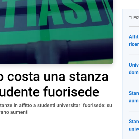
TI P
Affi
ricer
Univ
to costa una stanza
doma
tudente fuorisede
Stan
aume
tanze in affitto a studenti universitari fuorisede: su
strano aumenti
Stanz
univ