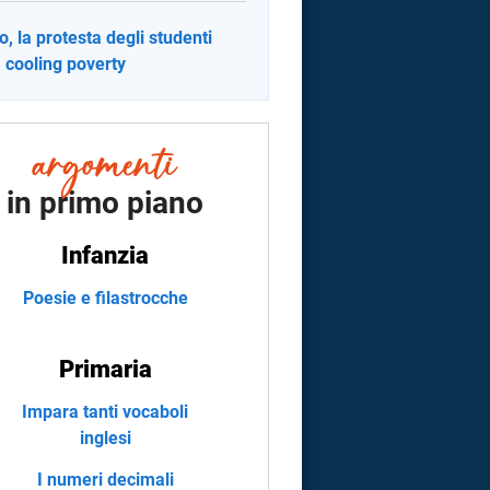
o, la protesta degli studenti
a cooling poverty
in primo piano
Infanzia
Poesie e filastrocche
Primaria
Impara tanti vocaboli
inglesi
I numeri decimali