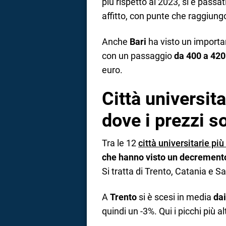
più rispetto al 2023, si è passat
affitto, con punte che raggiung
Anche
Bari
ha visto un importan
con un passaggio
da 400 a 420
euro.
Città universit
dove i prezzi s
Tra le 12
città universitarie più
che hanno visto un decremento
Si tratta di Trento, Catania e Sa
A
Trento
si è scesi in media
dai
quindi un -3%. Qui i picchi più a