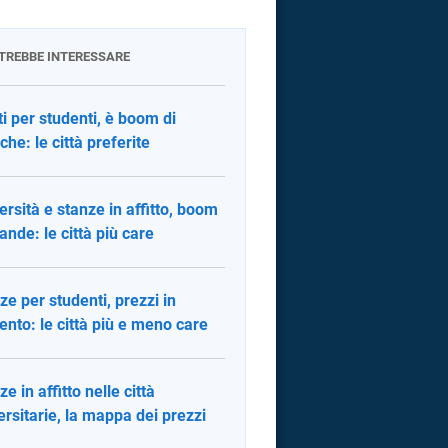
OTREBBE INTERESSARE
tti per studenti, è boom di
che: le città preferite
ersità e stanze in affitto, boom
nde: le città più care
ze per studenti, prezzi in
nto: le città più e meno care
e in affitto nelle città
ersitarie, la mappa dei prezzi