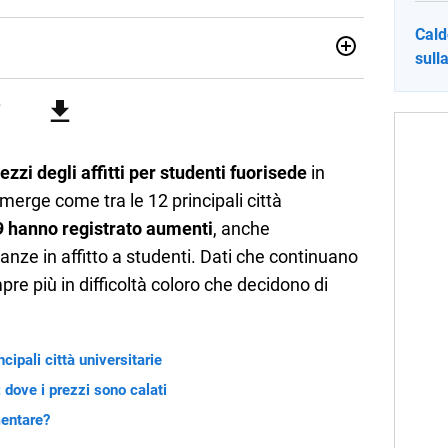
Cald
sull
ia e Gestione delle Arti e delle Attività Culturali, vivo tra
rse sfumature dell'informazione e quelle storie di vita che
cultura e lifestyle, che trasformo in parole scritte per lavoro e
ezzi degli affitti per studenti fuorisede
in
emerge come tra le 12 principali città
 hanno registrato aumenti
, anche
tanze in affitto a studenti. Dati che continuano
e più in difficoltà coloro che decidono di
cipali città universitarie
 dove i prezzi sono calati
mentare?