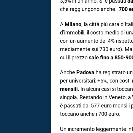
3,5% in un anno. Si è passati
da
che raggiungono anche i
700 e
A
Milano
, la città più cara d’Ita
d’immobili, il costo medio di un
con un aumento del 4% rispetto
mediamente sui 730 euro). Ma s
cui il prezzo
sale fino a 850-90
Anche
Padova
ha registrato u
per universitari: +5%, con cost
mensili
. In alcuni casi si toc
singola. Restando in Veneto, a
è passati dai 577 euro mensili 
toccano anche i 700 euro.
Un incremento leggermente infe