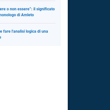
ere o non essere”: il significato
monologo di Amleto
 fare l'analisi logica di una
e