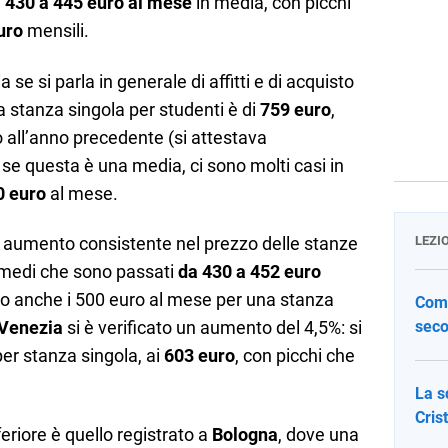
 430 a 445 euro al mese
in media, con picchi
uro
mensili.
lia se si parla in generale di affitti e di acquisto
a stanza singola per studenti è di
759 euro
,
 all’anno precedente (si attestava
e questa è una media, ci sono molti casi in
0 euro
al mese.
LEZI
n aumento consistente nel prezzo delle stanze
i medi che sono passati
da 430 a 452 euro
cano anche i 500 euro al mese per una stanza
Come
seco
Venezia
si è verificato un aumento del 4,5%: si
per stanza singola, ai
603 euro
, con picchi che
La s
Cris
riore è quello registrato a
Bologna
, dove una