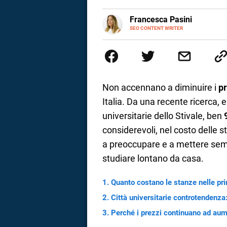
a
E-
Francesca Pasini
MAIL
SEO CONTENT WRITER
Content Writer laureata in Econom
correnze
l'Italia e la Spagna. Amo le dive
parlano di luoghi, viaggi unici, 
per passione.
Non accennano a diminuire i
pr
Italia. Da una recente ricerca, 
universitarie dello Stivale, ben
9
considerevoli, nel costo delle s
a preoccupare e a mettere sempr
studiare lontano da casa.
Quanto costano le stanze nelle prin
Città universitarie controtendenza:
Perché i prezzi continuano ad au