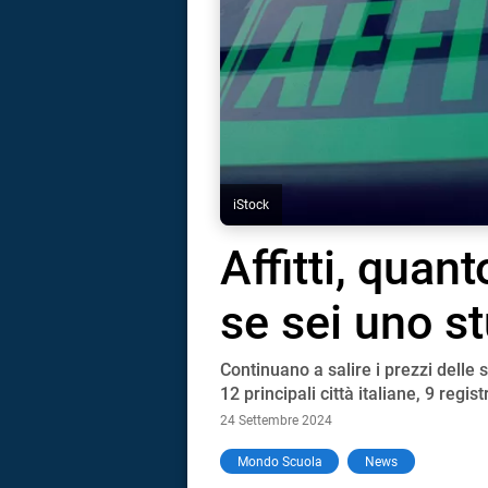
iStock
Affitti, quan
se sei uno s
Continuano a salire i prezzi delle s
12 principali città italiane, 9 regi
24 Settembre 2024
i
Mondo Scuola
News
tografico