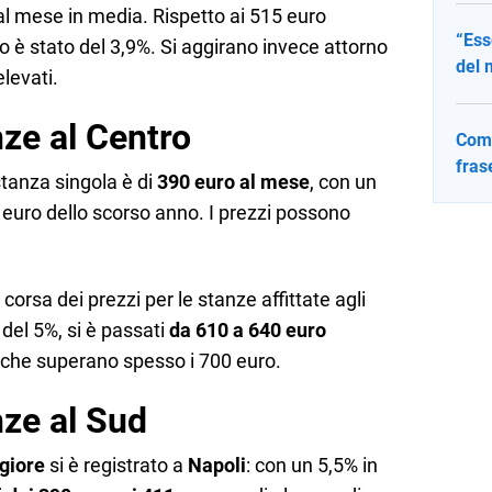
al mese in media. Rispetto ai 515 euro
“Ess
 è stato del 3,9%. Si aggirano invece attorno
del 
elevati.
nze al Centro
Come
fras
stanza singola è di
390 euro al mese
, con un
 euro dello scorso anno. I prezzi possono
 corsa dei prezzi per le stanze affittate agli
del 5%, si è passati
da 610 a 640 euro
ti che superano spesso i 700 euro.
nze al Sud
giore
si è registrato a
Napoli
: con un 5,5% in