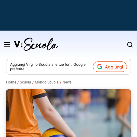
Salta
al
contenuto
Aggiungi
Virgilio Scuola
alle tue fonti Google
Aggiungi
preferite
v
Home
Scuola
Mondo Scuola
News
i