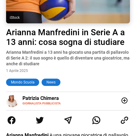
iStock
Arianna Manfredini in Serie A a
13 anni: cosa sogna di studiare
Arianna Manfredini a 13 anni ha giocato una partita di pallavolo
di Serie A 2: il suo sogno è quello di diventare una giocatrice, ma
anche di studiare
1 Aprile 2025
Mondo Scuola
News
E-
Patrizia Chimera
MAIL
LINKEDIN
GIORNALISTA PUBBLICISTA
Giornalista pubblicista, è appassionata di sostenibilità e
cultura. Dopo la laurea in scienze della comunicazione ha
collaborato con grandi gruppi editoriali e agenzie di
comunicazione specializzandosi nella scrittura di articoli
sul mondo scolastico.
Arianna Manfredini
è una giovane giocatrice di pallavolo