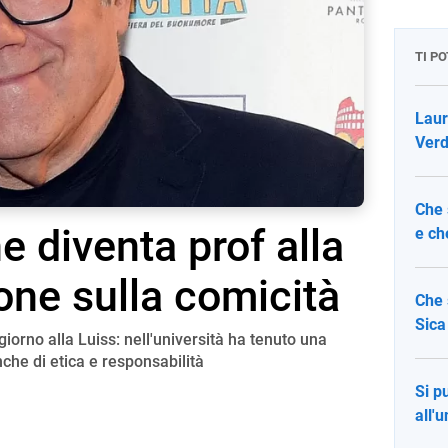
TI P
Laur
Verd
Che 
e diventa prof alla
e ch
ione sulla comicità
Che 
Sica
iorno alla Luiss: nell'università ha tenuto una
nche di etica e responsabilità
Si p
all'