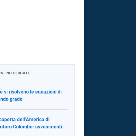
ONI PIÙ CERCATE
 si risolvono le equazioni di
ndo grado
coperta dell’America di
toforo Colombo: avvenimenti