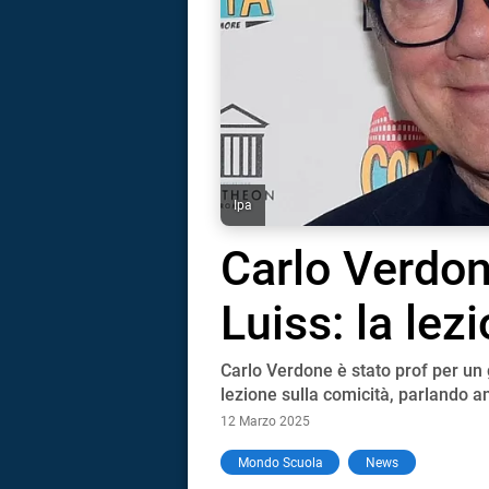
Ipa
Carlo Verdon
Luiss: la lez
Carlo Verdone è stato prof per un g
lezione sulla comicità, parlando a
12 Marzo 2025
i
Mondo Scuola
News
tografico