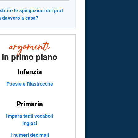
strare le spiegazioni dei prof
a davvero a casa?
in primo piano
Infanzia
Poesie e filastrocche
Primaria
Impara tanti vocaboli
inglesi
I numeri decimali