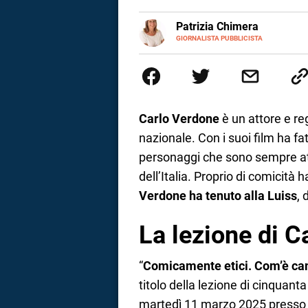
a
E-
Patrizia Chimera
MAIL
LINKEDIN
GIORNALISTA PUBBLICISTA
Giornalista pubblicista, è appas
correnze
della comunicazione ha collabor
comunicazione specializzandosi 
Carlo Verdone
è un attore e re
nazionale. Con i suoi film ha fat
personaggi che sono sempre att
dell’Italia. Proprio di comicità
Verdone ha tenuto alla Luiss
,
La lezione di C
“
Comicamente etici. Com’è cam
titolo della lezione di cinquant
martedì 11 marzo 2025 presso l