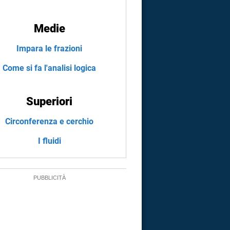
Medie
Impara le frazioni
Come si fa l'analisi logica
Superiori
Circonferenza e cerchio
I fluidi