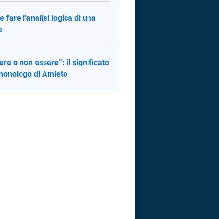
 fare l'analisi logica di una
e
ere o non essere”: il significato
monologo di Amleto