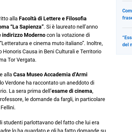
Come
fras
itto alla
Facoltà di Lettere e Filosofia
 Roma “La Sapienza”
. Si è laureato nell’anno
e indirizzo Moderno
con la votazione di
“Ess
“Letteratura e cinema muto italiano”. Inoltre,
del 
o Honoris Causa in Beni Culturali e Territorio
Roma Tor Vergata.
e alla
Casa Museo Accademia d’Armi
lo Verdone ha raccontato un aneddoto di
io. La sera prima dell’
esame di cinema
,
rofessore, le domande da fargli, in particolare
ellini.
i studenti parlottavano del fatto che lui era
 padre lo ha guardato e gli ha fatto domande su