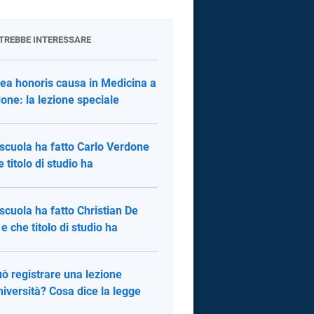
OTREBBE INTERESSARE
ea honoris causa in Medicina a
one: la lezione speciale
scuola ha fatto Carlo Verdone
e titolo di studio ha
scuola ha fatto Christian De
 e che titolo di studio ha
uò registrare una lezione
università? Cosa dice la legge