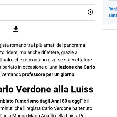
Regi
aiut
sionata di sostenibilità e cultura. Dopo la laurea in scienze
ato con grandi gruppi editoriali e agenzie di
nella scrittura di articoli sul mondo scolastico.
gista romano tra i più amati del panorama
to ridere, ma anche riflettere, grazie a
uali e che raccontano diverse sfaccettature
 ha parlato in occasione di una
lezione che Carlo
 diventando
professore per un giorno
.
arlo Verdone alla Luiss
biato l’umorismo dagli Anni 80 a oggi
” è il
a minuti che il regista Carlo Verdone ha tenuto
’aula Magna Mario Arcelli della Luiss. Per