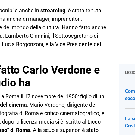
sponibile anche in
streaming
, è stata tenuta
, ma anche di manager, imprenditori,
i e del mondo della cultura. Hanno fatto anche
a, Lamberto Giannini, il Sottosegretario di
, Lucia Borgonzoni, e la Vice Presidente del
fatto Carlo Verdone e
LEZI
udio ha
Come
 a Roma il 17 novembre del 1950: figlio di un
seco
a del cinema
, Mario Verdone, dirigente del
ografia di Roma e critico cinematografico, e
La s
, dopo la licenza media si è iscritto al
Liceo
Cris
sso” di Roma
. Alle scuole superiori è stato