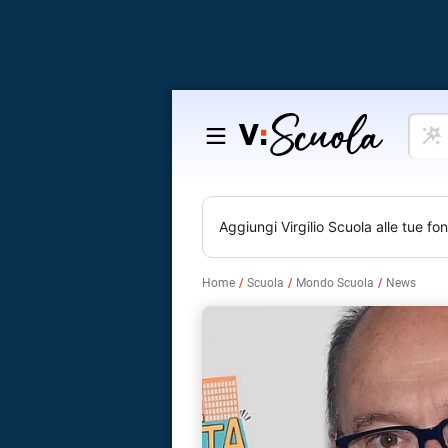
Cosa
Salta
vuoi
al
impar
contenuto
Aggiungi
Virgilio Scuola
alle tue fon
Home
Scuola
Mondo Scuola
News