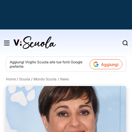
Salta
al
contenuto
Aggiungi
Virgilio Scuola
alle tue fonti Google
Aggiungi
preferite
v
Home
Scuola
Mondo Scuola
News
i