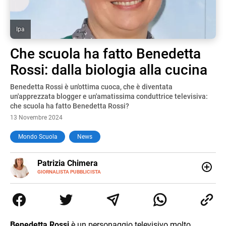
Ipa
Che scuola ha fatto Benedetta
Rossi: dalla biologia alla cucina
Benedetta Rossi è un'ottima cuoca, che è diventata
un'apprezzata blogger e un'amatissima conduttrice televisiva:
che scuola ha fatto Benedetta Rossi?
13 Novembre 2024
Mondo Scuola
News
E-
Patrizia Chimera
MAIL
LINKEDIN
GIORNALISTA PUBBLICISTA
Giornalista pubblicista, è appassionata di sostenibilità e
cultura. Dopo la laurea in scienze della comunicazione ha
collaborato con grandi gruppi editoriali e agenzie di
comunicazione specializzandosi nella scrittura di articoli
sul mondo scolastico.
Benedetta Rossi
è un personaggio televisivo molto