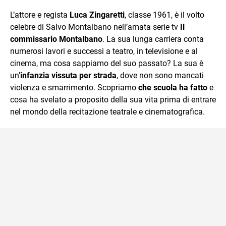
che trasformo in parole scritte per lavoro e per passione.
L’attore e regista
Luca Zingaretti
, classe 1961, è il volto
celebre di Salvo Montalbano nell’amata serie tv
Il
commissario Montalbano
. La sua lunga carriera conta
numerosi lavori e successi a teatro, in televisione e al
cinema, ma cosa sappiamo del suo passato? La sua è
un’
infanzia vissuta per strada
, dove non sono mancati
violenza e smarrimento. Scopriamo
che scuola ha fatto
e
cosa ha svelato a proposito della sua vita prima di entrare
nel mondo della recitazione teatrale e cinematografica.