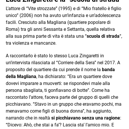
L’attore di “Vite strozzate” (1995) e di “Mio fratello è figlio
unico” (2006) non ha avuto un’infanzia e un’adolescenza
facili. Cresciuto alla Magliana (quartiere popolare di
Roma) tra gli anni Sessanta e Settanta, quella relativa
alla sua prima parte di vita è stata una “
scuola di strada
“,
tra violenza e mancanze.
A raccontarlo è stato lo stesso Luca Zingaretti in
un’intervista rilasciata al “Corriere della Sera” nel 2017. A
proposito del quartiere da cui prende il nome la
banda
della Magliana
, ha dichiarato: “Era un quartiere dove
dovevi imparare a muoverti: se rispondevi male alla
persona sbagliata, ti gonfiavano di botte”. Come ha
raccontato l’attore, faceva parte del gruppo di quelli che
picchiavano. “Stavo in un gruppo che eravamo pochi, ma
menavamo come figli di buona donna”, ha aggiunto,
narrando che in realtà
si picchiavano senza una ragione
:
“Dicevo: Ahò, che stai a fa’? Lascia sta’ l’amico mio. E