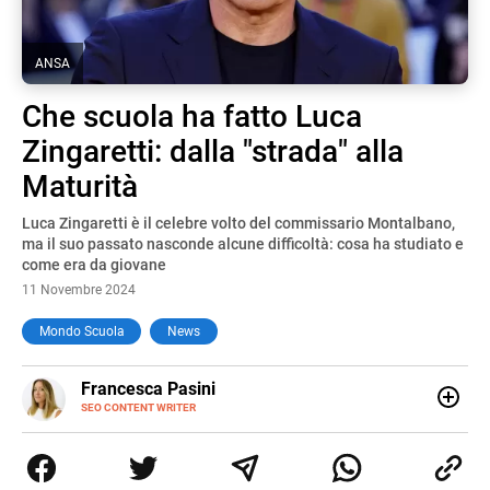
ANSA
Che scuola ha fatto Luca
Zingaretti: dalla "strada" alla
Maturità
Luca Zingaretti è il celebre volto del commissario Montalbano,
ma il suo passato nasconde alcune difficoltà: cosa ha studiato e
come era da giovane
11 Novembre 2024
Mondo Scuola
News
E-
Francesca Pasini
MAIL
SEO CONTENT WRITER
Content Writer laureata in Economia e Gestione delle Arti
e delle Attività Culturali, vivo tra l'Italia e la Spagna. Amo
le diverse sfumature dell'informazione e quelle storie di
vita che parlano di luoghi, viaggi unici, cultura e lifestyle,