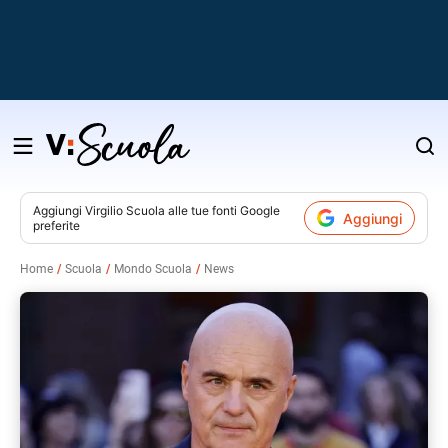
Salta
al
contenuto
Aggiungi
Virgilio Scuola
alle tue fonti Google
Aggiungi
preferite
v
Home
Scuola
Mondo Scuola
News
i