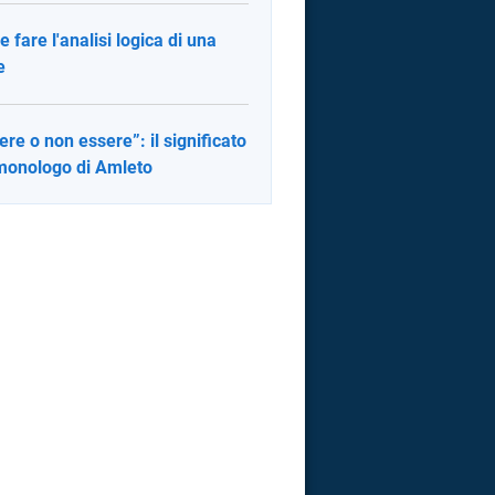
 fare l'analisi logica di una
e
ere o non essere”: il significato
monologo di Amleto