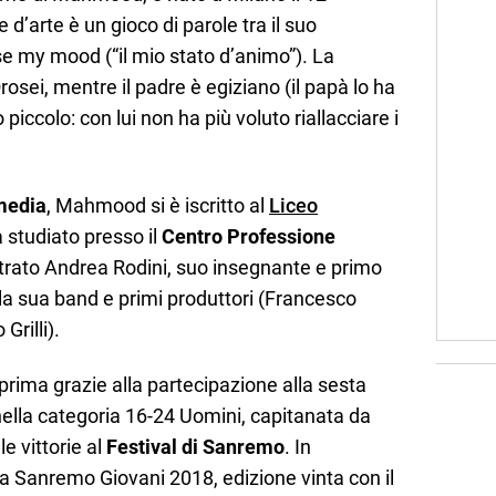
d’arte è un gioco di parole tra il suo
e my mood (“il mio stato d’animo”). La
osei, mentre il padre è egiziano (il papà lo ha
ccolo: con lui non ha più voluto riallacciare i
media
, Mahmood si è iscritto al
Liceo
 studiato presso il
Centro Professione
ntrato Andrea Rodini, suo insegnante e primo
a sua band e primi produttori (Francesco
Grilli).
ima grazie alla partecipazione alla sesta
ella categoria 16-24 Uomini, capitanata da
e vittorie al
Festival di Sanremo
. In
 Sanremo Giovani 2018, edizione vinta con il