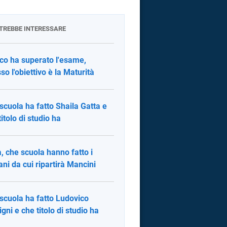
OTREBBE INTERESSARE
co ha superato l'esame,
so l'obiettivo è la Maturità
scuola ha fatto Shaila Gatta e
titolo di studio ha
ia, che scuola hanno fatto i
ani da cui ripartirà Mancini
scuola ha fatto Ludovico
igni e che titolo di studio ha