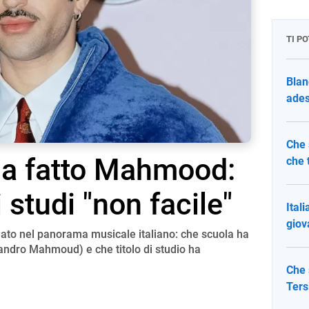
TI P
Blan
ades
Che 
ha fatto Mahmood:
che 
i studi "non facile"
Ital
giov
o nel panorama musicale italiano: che scuola ha
dro Mahmoud) e che titolo di studio ha
Che 
Ters