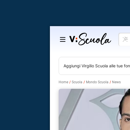
Cosa
Salta
vuoi
al
impar
contenuto
Aggiungi
Virgilio Scuola
alle tue fon
Home
Scuola
Mondo Scuola
News