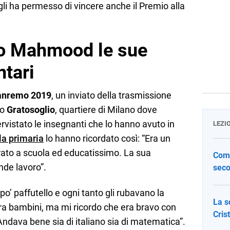
gli ha permesso di vincere anche il Premio alla
o Mahmood le sue
tari
Sanremo 2019
, un inviato della trasmissione
to
Gratosoglio
, quartiere di Milano dove
vistato le insegnanti che lo hanno avuto in
LEZI
la primaria
lo hanno ricordato così: “Era un
ato a scuola ed educatissimo. La sua
Come
de lavoro”.
seco
’ paffutello e ogni tanto gli rubavano la
La s
tra bambini, ma mi ricordo che era bravo con
Cris
. Andava bene sia di italiano sia di matematica”.