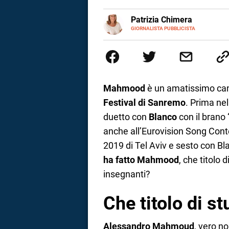
a
E-
Patrizia Chimera
MAIL
LINKEDIN
GIORNALISTA PUBBLICISTA
Giornalista pubblicista, è appas
correnze
della comunicazione ha collabor
comunicazione specializzandosi 
Mahmood
è un amatissimo canta
Festival di Sanremo
. Prima nel
duetto con
Blanco
con il brano 
anche all’Eurovision Song Conte
2019 di Tel Aviv e sesto con Bl
ha fatto Mahmood
, che titolo 
insegnanti?
Che titolo di 
Alessandro Mahmoud
, vero n