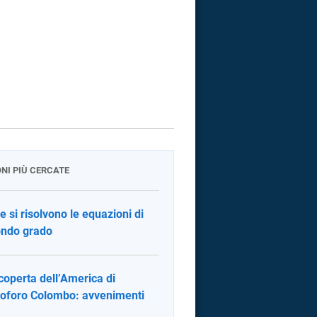
ONI PIÙ CERCATE
 si risolvono le equazioni di
ndo grado
coperta dell’America di
toforo Colombo: avvenimenti