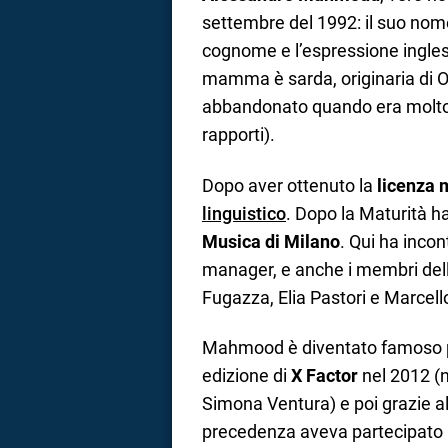
settembre del 1992: il suo nome 
cognome e l’espressione ingles
mamma è sarda, originaria di Or
abbandonato quando era molto pi
rapporti).
Dopo aver ottenuto la
licenza 
linguistico
. Dopo la Maturità ha
Musica di Milano
. Qui ha inco
manager, e anche i membri dell
Fugazza, Elia Pastori e Marcello 
Mahmood è diventato famoso pr
edizione di
X Factor
nel 2012 (n
Simona Ventura) e poi grazie all
precedenza aveva partecipato a