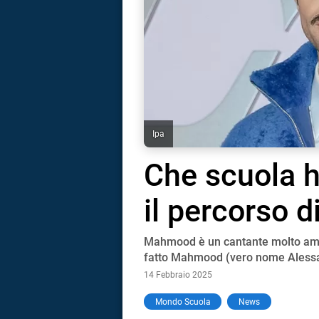
Ipa
Che scuola 
il percorso d
Mahmood è un cantante molto amat
fatto Mahmood (vero nome Alessan
14 Febbraio 2025
i
Mondo Scuola
News
tografico