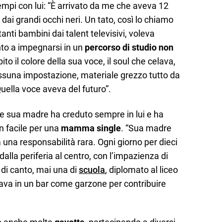
tempi con lui: “È arrivato da me che aveva 12
 dai grandi occhi neri. Un tato, così lo chiamo
nti bambini dai talent televisivi, voleva
onto a impegnarsi in un
percorso di studio non
pito il colore della sua voce, il soul che celava,
Nessuna impostazione, materiale grezzo tutto da
 Quella voce aveva del futuro”.
he sua madre ha creduto sempre in lui e ha
on facile per una
mamma single
. “Sua madre
 a una responsabilità rara. Ogni giorno per dieci
 dalla periferia al centro, con l’impazienza di
 di canto, mai una di
scuola
, diplomato al liceo
rava in un bar come garzone per contribuire