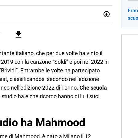
Fran
scuo
sionata di sostenibilità e cultura. Dopo la laurea in scienze
ato con grandi gruppi editoriali e agenzie di
nella scrittura di articoli sul mondo scolastico.
nte italiano, che per due volte ha vinto il
 2019 con la canzone “Soldi” e poi nel 2022 in
“Brividi”. Entrambe le volte ha partecipato
st, classificandosi secondo nell’edizione
anco nell’edizione 2022 di Torino.
Che scuola
di studio ha e che ricordo hanno di lui i suoi
studio ha Mahmood
ome di Mahmood, è nato a Milano il 12