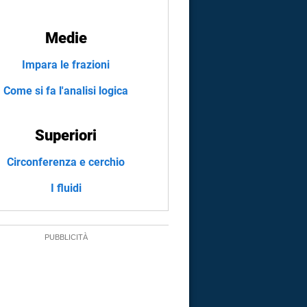
Medie
Impara le frazioni
Come si fa l'analisi logica
Superiori
Circonferenza e cerchio
I fluidi