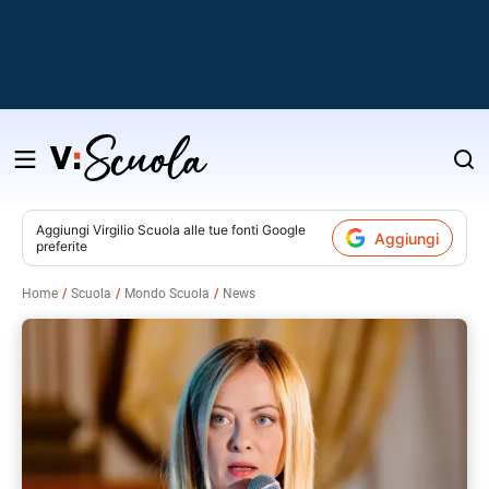
Salta
al
contenuto
Aggiungi
Virgilio Scuola
alle tue fonti Google
Aggiungi
preferite
v
Home
Scuola
Mondo Scuola
News
i