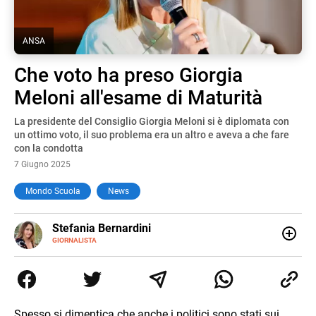
ANSA
Che voto ha preso Giorgia
Meloni all'esame di Maturità
La presidente del Consiglio Giorgia Meloni si è diplomata con
un ottimo voto, il suo problema era un altro e aveva a che fare
con la condotta
7 Giugno 2025
Mondo Scuola
News
E-
Stefania Bernardini
MAIL
GIORNALISTA
Giornalista professionista dal 2012, ha collaborato con le
principali testate nazionali. Ha scritto e realizzato servizi
Tv di cronaca, politica, scuola, economia e spettacolo. Ha
esperienze nella redazione di testate giornalistiche online
e Tv e lavora anche nell’ambito social
Spesso si dimentica che anche i politici sono stati sui