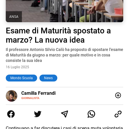
ANSA
Esame di Maturità spostato a
marzo? La nuova idea
Il professore Antonio Silvio Calò ha proposto di spostare l'esame
di Maturità da giugno a marzo: per quale motivo e in cosa
consiste la sua idea
16 Luglio 2025
Mondo Scuola
News
E-
Camilla Ferrandi
MAIL
LINKEDIN
GIORNALISTA
Nata e cresciuta a Grosseto, sono una giornalista
pubblicista laureata in Scienze politiche. Nel 2016 decido
di trasformare la passione per la scrittura in un lavoro, e
da lì non mi sono più fermata. L’attualità è il mio pane
quotidiano, i libri la mia via per evadere e viaggiare con la
Continuano a far discutere i casi di scena muta volontaria