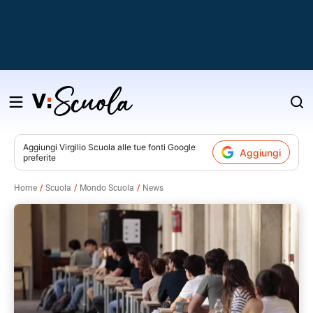
Salta
al
contenuto
Aggiungi
Virgilio Scuola
alle tue fonti Google
Aggiungi
preferite
v
Home
Scuola
Mondo Scuola
News
i