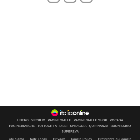
LIBERO
VIRGILIO
PAGINEGIALLE
PAGINEGIALLE SHOP
PGCASA
PAGINEBIANCHE
TUTTOCITTÀ
DILEI
SIVIAGGIA
QUIFINANZA
BUONISSIMO
SUPEREVA
Chi siamo
Note Legali
Privacy
Cookie Policy
Preferenze sui cookie