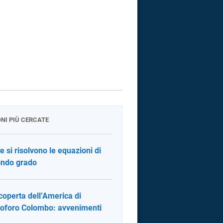
ONI PIÙ CERCATE
 si risolvono le equazioni di
ndo grado
coperta dell’America di
toforo Colombo: avvenimenti