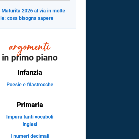
i Maturità 2026 al via in molte
le: cosa bisogna sapere
in primo piano
Infanzia
Poesie e filastrocche
Primaria
Impara tanti vocaboli
inglesi
I numeri decimali