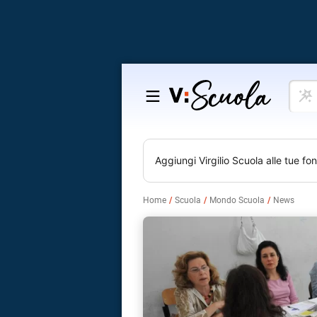
Cosa
Salta
vuoi
al
impar
contenuto
Aggiungi
Virgilio Scuola
alle tue fon
Home
Scuola
Mondo Scuola
News