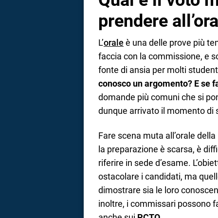
Qual è il voto 
prendere all’or
L’
orale
è una delle prove più t
faccia con la commissione, e s
fonte di ansia per molti student
conosco un argomento? E se f
domande più comuni che si pong
dunque arrivato il momento di 
Fare scena muta all’orale dell
la preparazione è scarsa, è diff
riferire in sede d’esame. L’obiet
ostacolare i candidati, ma quello
dimostrare sia le loro conoscen
inoltre, i commissari possono f
anche sui
PCTO
.