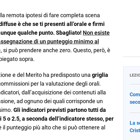
la remota ipotesi di fare completa scena
ffuse è che se ti presenti all’orale e firmi
munque qualche punto. Sbagliato!
Non esiste
assegnazione di un punteggio minimo al
e, si può prendere anche zero. Questo, però, è
piegato sopra.
ruzione e del Merito ha predisposto una
griglia
LEZI
ommissioni per la valutazione degli orali.
dicatori, dall’acquisizione dei contenuti alla
Come
nsione, ad ognuno dei quali corrisponde un
seco
simo.
Gli indicatori previsti partono tutti da
 5 o 2.5, a seconda dell’indicatore stesso, per
La s
 il punteggio più alto che si può ottenere al
Cris