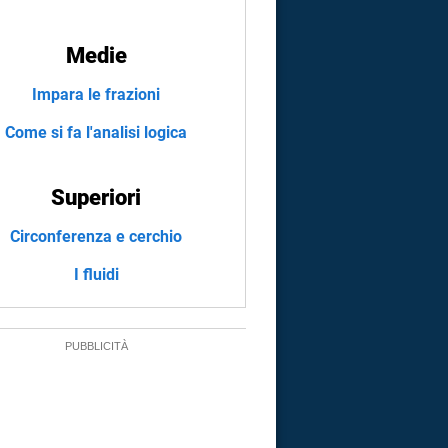
Medie
Impara le frazioni
Come si fa l'analisi logica
Superiori
Circonferenza e cerchio
I fluidi