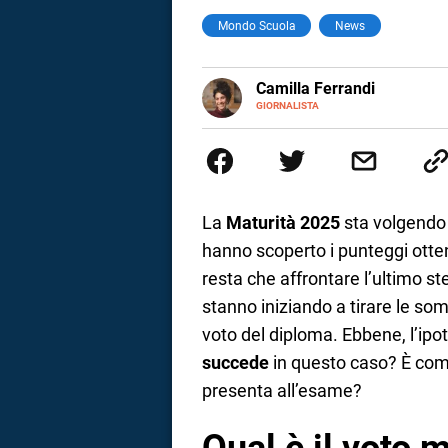
Mondo Scuola
News
a
correnze
E-
Camilla Ferrandi
MAIL
LINKEDIN
GIORNALISTA
Nata e cresciuta a Grosseto, so
Nel 2016 decido di trasformare l
più fermata. L’attualità è il mio
la mente.
La
Maturità 2025
sta volgendo a
hanno scoperto i punteggi otte
resta che affrontare l’ultimo ste
stanno iniziando a tirare le s
voto del diploma. Ebbene, l’ipo
succede
in questo caso? È com
presenta all’esame?