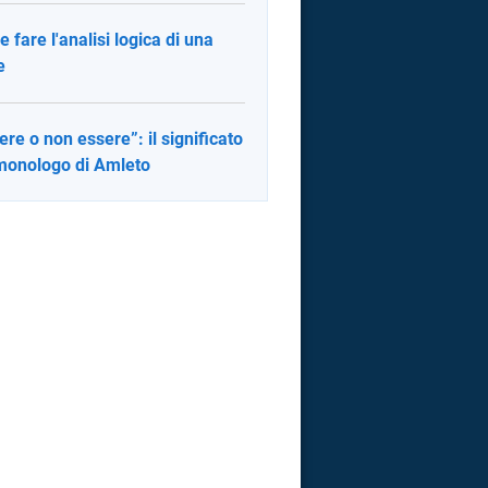
 fare l'analisi logica di una
e
ere o non essere”: il significato
monologo di Amleto