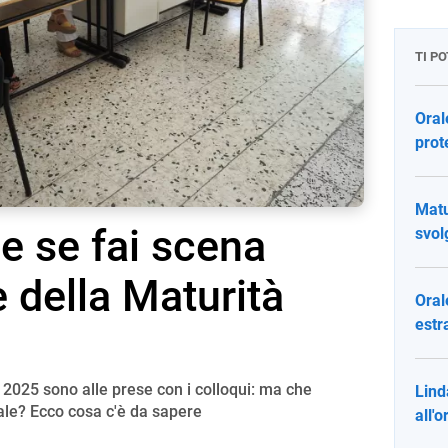
TI P
Oral
prot
Matu
 se fai scena
svol
e della Maturità
Oral
estra
à 2025 sono alle prese con i colloqui: ma che
Lind
ale? Ecco cosa c'è da sapere
all'o