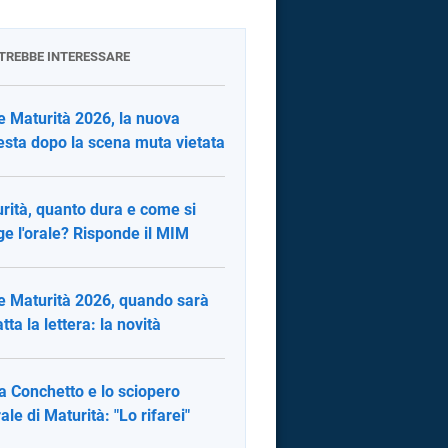
OTREBBE INTERESSARE
e Maturità 2026, la nuova
esta dopo la scena muta vietata
rità, quanto dura e come si
ge l'orale? Risponde il MIM
e Maturità 2026, quando sarà
tta la lettera: la novità
a Conchetto e lo sciopero
rale di Maturità: "Lo rifarei"