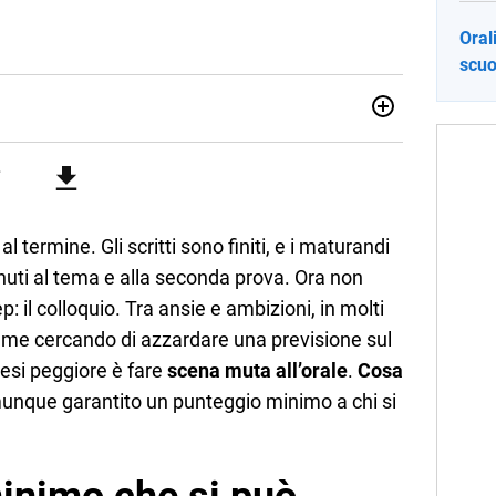
Oral
scuo
no una giornalista pubblicista laureata in Scienze politiche.
a passione per la scrittura in un lavoro, e da lì non mi sono
 pane quotidiano, i libri la mia via per evadere e viaggiare con
l termine. Gli scritti sono finiti, e i maturandi
nuti al tema e alla seconda prova. Ora non
p: il colloquio. Tra ansie e ambizioni, in molti
omme cercando di azzardare una previsione sul
tesi peggiore è fare
scena muta all’orale
.
Cosa
unque garantito un punteggio minimo a chi si