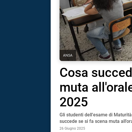
ANSA
Cosa succede
muta all'oral
2025
Gli studenti dell'esame di Maturit
i
succede se si fa scena muta all'or
26 Giugno 2025
tografico