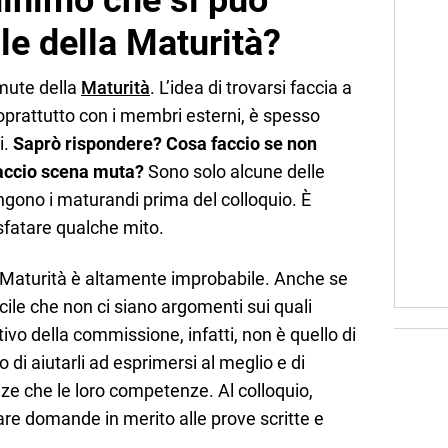
minimo che si può
ale della Maturità?
emute della
Maturità
. L’idea di trovarsi faccia a
oprattutto con i membri esterni, è spesso
i.
Saprò rispondere? Cosa faccio se non
accio scena muta?
Sono solo alcune delle
ono i maturandi prima del colloquio. È
sfatare qualche mito.
a Maturità è altamente improbabile. Anche se
icile che non ci siano argomenti sui quali
tivo della commissione, infatti, non è quello di
 di aiutarli ad esprimersi al meglio e di
ze che le loro competenze. Al colloquio,
are domande in merito alle prove scritte e