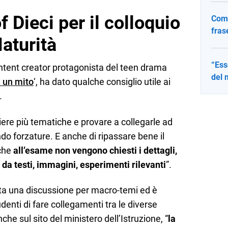
of Dieci per il colloquio
Come
fras
aturità
“Ess
ntent creator protagonista del teen drama
del 
 un mito
‘, ha dato qualche consiglio utile ai
.
liere più tematiche e provare a collegarle ad
o forzature. E anche di ripassare bene il
che
all’esame non vengono chiesti i dettagli,
 da testi, immagini, esperimenti rilevanti
”.
egiata una discussione per macro-temi ed è
udenti di fare collegamenti tra le diverse
he sul sito del ministero dell’Istruzione, “
la