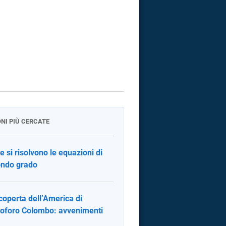
ONI PIÙ CERCATE
 si risolvono le equazioni di
ndo grado
coperta dell’America di
toforo Colombo: avvenimenti