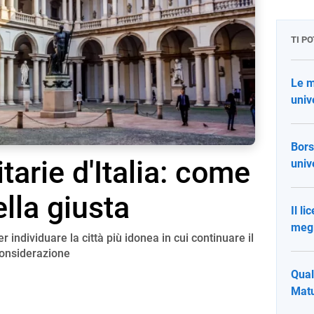
TI P
Le m
univ
Bors
itarie d'Italia: come
univ
lla giusta
Il l
megl
er individuare la città più idonea in cui continuare il
considerazione
Qual
Matu