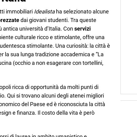
itti immobiliari
Idealista
ha selezionato alcune
pprezzate
dai giovani studenti. Tra queste
ù antica università d’Italia. Con
servizi
ente culturale ricco e stimolante, offre una
dentesca stimolante. Una curiosità: la città è
er la sua lunga tradizione accademica e “La
cina (occhio a non esagerare con tortellini,
li ricca di opportunità da molti punti di
io. Qui si trovano alcuni degli atenei migliori
economico del Paese ed è riconosciuta la città
ign e finanza. Il costo della vita è però
orsi di laurea in ambito umanistico e