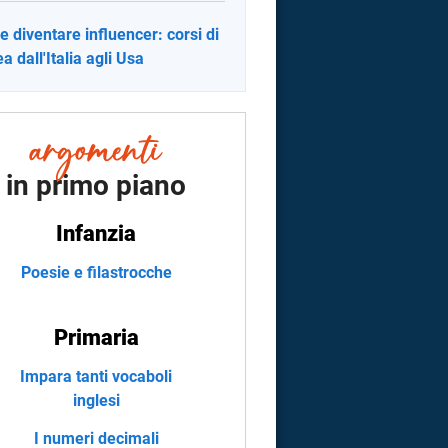
 diventare influencer: corsi di
a dall'Italia agli Usa
in primo piano
Infanzia
Poesie e filastrocche
Primaria
Impara tanti vocaboli
inglesi
I numeri decimali