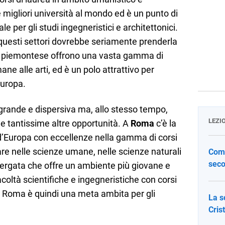
 le migliori università al mondo ed è un punto di
le per gli studi ingegneristici e architettonici.
 questi settori dovrebbe seriamente prenderla
go piemontese offrono una vasta gamma di
ane alle arti, ed è un polo attrattivo per
Europa.
grande e dispersiva ma, allo stesso tempo,
LEZI
 e tantissime altre opportunità. A
Roma
c’è la
 d’Europa con eccellenze nella gamma di corsi
olare nelle scienze umane, nelle scienze naturali
Come
seco
 Vergata che offre un ambiente più giovane e
acoltà scientifiche e ingegneristiche con corsi
. Roma è quindi una meta ambita per gli
La s
Cris