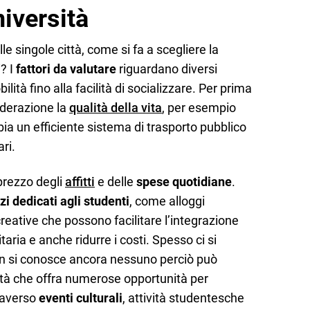
niversità
lle singole città, come si fa a scegliere la
? I
fattori da valutare
riguardano diversi
ilità fino alla facilità di socializzare. Per prima
iderazione la
qualità della vita
, per esempio
bbia un efficiente sistema di trasporto pubblico
ari.
prezzo degli
affitti
e delle
spese quotidiane
.
zi dedicati agli studenti
, come alloggi
icreative che possono facilitare l’integrazione
itaria e anche ridurre i costi. Spesso ci si
non si conosce ancora nessuno perciò può
ttà che offra numerose opportunità per
traverso
eventi culturali
, attività studentesche