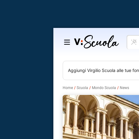
Cosa
Salta
vuoi
al
impar
contenuto
Aggiungi
Virgilio Scuola
alle tue fon
Home
Scuola
Mondo Scuola
News