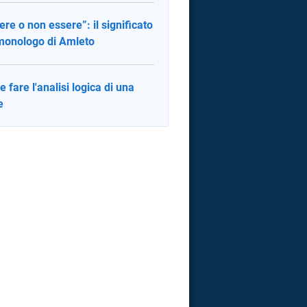
ere o non essere”: il significato
monologo di Amleto
 fare l'analisi logica di una
e