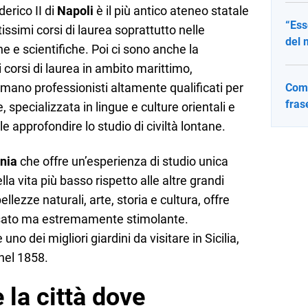
erico II di
Napoli
è il più antico ateneo statale
“Ess
ssimi corsi di laurea soprattutto nelle
del 
he e scientifiche. Poi ci sono anche la
 corsi di laurea in ambito marittimo,
mano professionisti altamente qualificati per
Come
fras
e, specializzata in lingue e culture orientali e
e approfondire lo studio di civiltà lontane.
nia
che offre un’esperienza di studio unica
la vita più basso rispetto alle altre grandi
bellezze naturali, arte, storia e cultura, offre
assato ma estremamente stimolante.
uno dei migliori giardini da visitare in Sicilia,
 nel 1858.
la città dove