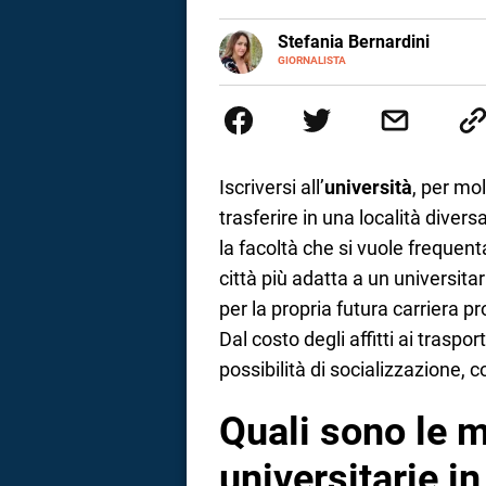
a
E-
Stefania Bernardini
MAIL
GIORNALISTA
Giornalista professionista dal 2
correnze
scritto e realizzato servizi Tv 
esperienze nella redazione di te
social
Iscriversi all’
università
, per mol
trasferire in una località diversa
la facoltà che si vuole frequen
città più adatta a un universitari
per la propria futura carriera pr
Dal costo degli affitti ai traspor
possibilità di socializzazione, c
Quali sono le mi
universitarie in 