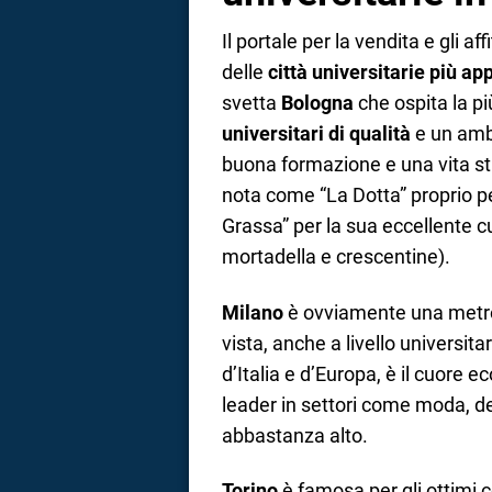
Il portale per la vendita e gli aff
delle
città universitarie più a
svetta
Bologna
che ospita la pi
universitari di qualità
e un ambi
buona formazione e una vita stu
nota come “La Dotta” proprio p
Grassa” per la sua eccellente cu
mortadella e crescentine).
Milano
è ovviamente una metropo
vista, anche a livello universitar
d’Italia e d’Europa, è il cuore 
leader in settori come moda, des
abbastanza alto.
Torino
è famosa per gli ottimi c