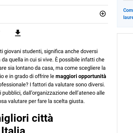
Come
laure
012, ha collaborato con le principali testate nazionali. Ha
di cronaca, politica, scuola, economia e spettacolo. Ha
state giornalistiche online e Tv e lavora anche nell’ambito
ti giovani studenti, significa anche doversi
 da quella in cui si vive. È possibile infatti che
tare sia lontano da casa, ma come scegliere la
o e in grado di offrire le
maggiori opportunità
ofessionale? I fattori da valutare sono diversi.
ti pubblici, dall’organizzazione dell’ateneo alle
osa valutare per fare la scelta giusta.
gliori città
Italia