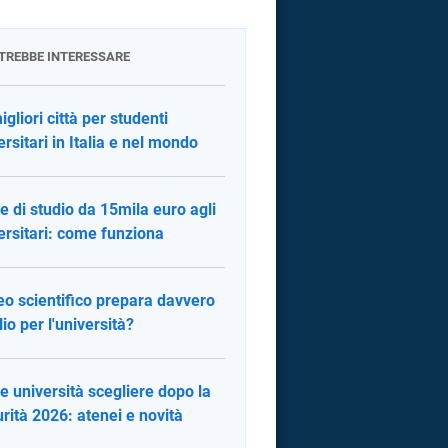
OTREBBE INTERESSARE
igliori città per studenti
ersitari in Italia e nel mondo
e di studio da 15mila euro agli
ersitari: come funziona
iceo scientifico prepara davvero
io per l'università?
e università scegliere dopo la
rità 2026: atenei e novità