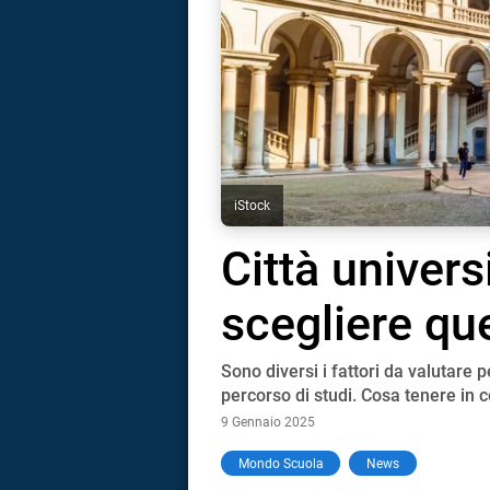
iStock
Città univers
scegliere que
Sono diversi i fattori da valutare p
percorso di studi. Cosa tenere in 
9 Gennaio 2025
i
Mondo Scuola
News
tografico