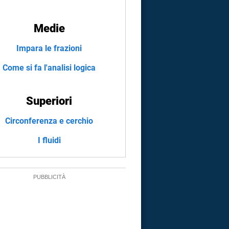
Medie
Impara le frazioni
Come si fa l'analisi logica
Superiori
Circonferenza e cerchio
I fluidi