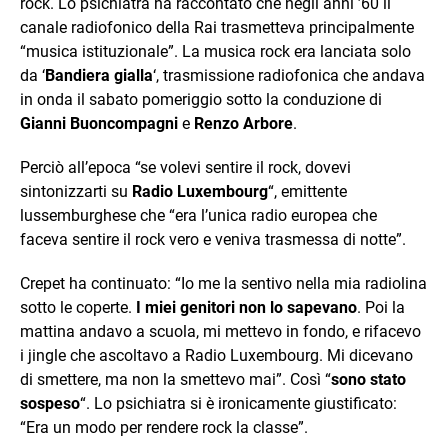
rock. Lo psichiatra ha raccontato che negli anni ’60 il
canale radiofonico della Rai trasmetteva principalmente
“musica istituzionale”. La musica rock era lanciata solo
da ‘
Bandiera gialla
‘, trasmissione radiofonica che andava
in onda il sabato pomeriggio sotto la conduzione di
Gianni Buoncompagni
e
Renzo Arbore
.
Perciò all’epoca “se volevi sentire il rock, dovevi
sintonizzarti su
Radio Luxembourg
“, emittente
lussemburghese che “era l’unica radio europea che
faceva sentire il rock vero e veniva trasmessa di notte”.
Crepet ha continuato: “Io me la sentivo nella mia radiolina
sotto le coperte.
I miei genitori non lo sapevano
. Poi la
mattina andavo a scuola, mi mettevo in fondo, e rifacevo
i jingle che ascoltavo a Radio Luxembourg. Mi dicevano
di smettere, ma non la smettevo mai”. Così “
sono stato
sospeso
“. Lo psichiatra si è ironicamente giustificato:
“Era un modo per rendere rock la classe”.