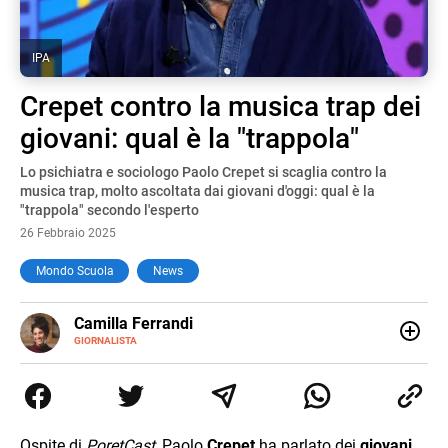
IPA
Crepet contro la musica trap dei
giovani: qual è la "trappola"
Lo psichiatra e sociologo Paolo Crepet si scaglia contro la
musica trap, molto ascoltata dai giovani d'oggi: qual è la
"trappola" secondo l'esperto
26 Febbraio 2025
Mondo Scuola
News
E-
Camilla Ferrandi
MAIL
LINKEDIN
GIORNALISTA
Nata e cresciuta a Grosseto, sono una giornalista
pubblicista laureata in Scienze politiche. Nel 2016 decido
di trasformare la passione per la scrittura in un lavoro, e
da lì non mi sono più fermata. L’attualità è il mio pane
quotidiano, i libri la mia via per evadere e viaggiare con la
Ospite di
PoretCast
, Paolo
Crepet
ha parlato dei
giovani