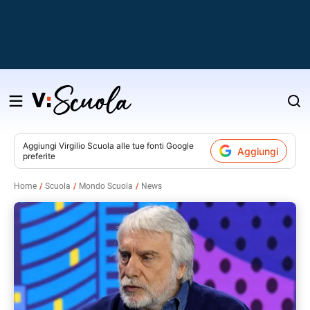
Salta
al
contenuto
Aggiungi
Virgilio Scuola
alle tue fonti Google
Aggiungi
preferite
v
Home
Scuola
Mondo Scuola
News
i