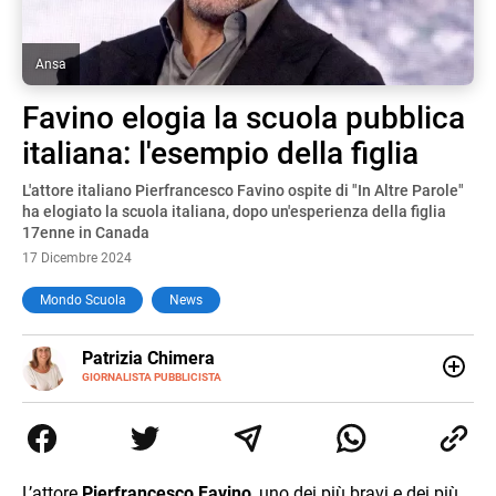
Ansa
Favino elogia la scuola pubblica
italiana: l'esempio della figlia
L'attore italiano Pierfrancesco Favino ospite di "In Altre Parole"
ha elogiato la scuola italiana, dopo un'esperienza della figlia
17enne in Canada
17 Dicembre 2024
Mondo Scuola
News
E-
Patrizia Chimera
MAIL
LINKEDIN
GIORNALISTA PUBBLICISTA
Giornalista pubblicista, è appassionata di sostenibilità e
cultura. Dopo la laurea in scienze della comunicazione ha
collaborato con grandi gruppi editoriali e agenzie di
comunicazione specializzandosi nella scrittura di articoli
sul mondo scolastico.
L’attore
Pierfrancesco Favino
, uno dei più bravi e dei più