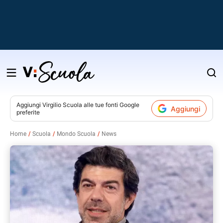
Salta
al
contenuto
Aggiungi
Virgilio Scuola
alle tue fonti Google
Aggiungi
preferite
v
Home
Scuola
Mondo Scuola
News
i