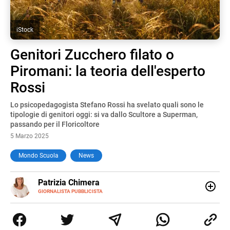
iStock
Genitori Zucchero filato o
Piromani: la teoria dell'esperto
Rossi
Lo psicopedagogista Stefano Rossi ha svelato quali sono le
tipologie di genitori oggi: si va dallo Scultore a Superman,
passando per il Floricoltore
5 Marzo 2025
Mondo Scuola
News
E-
Patrizia Chimera
MAIL
LINKEDIN
GIORNALISTA PUBBLICISTA
Giornalista pubblicista, è appassionata di sostenibilità e
cultura. Dopo la laurea in scienze della comunicazione ha
collaborato con grandi gruppi editoriali e agenzie di
comunicazione specializzandosi nella scrittura di articoli