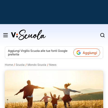
Salta
al
contenuto
Aggiungi
Virgilio Scuola
alle tue fonti Google
Aggiungi
preferite
v
Home
Scuola
Mondo Scuola
News
i