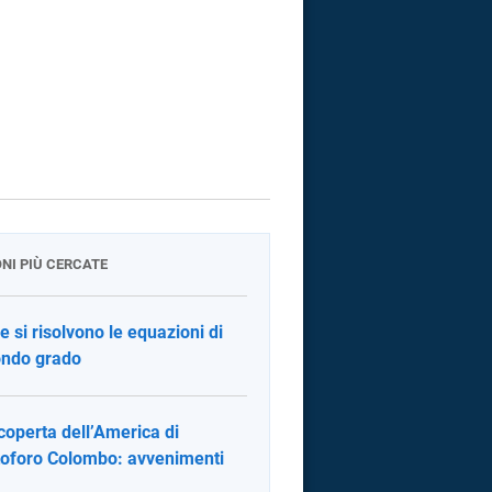
ONI PIÙ CERCATE
 si risolvono le equazioni di
ndo grado
coperta dell’America di
toforo Colombo: avvenimenti