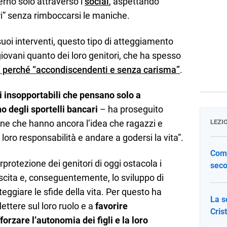
erno solo attraverso i
social
, aspettando
ori” senza rimboccarsi le maniche.
suoi interventi, questo tipo di atteggiamento
giovani quanto dei loro genitori, che ha spesso
ia” perché “accondiscendenti e senza carisma”
.
i insopportabili che pensano solo a
o degli sportelli bancari
– ha proseguito
sone che hanno ancora l’idea che ragazzi e
LEZI
oro responsabilità e andare a godersi la vita”.
Come
rprotezione dei genitori di oggi ostacola i
seco
escita e, conseguentemente, lo sviluppo di
eggiare le sfide della vita. Per questo ha
La s
lettere sul loro ruolo e a
favorire
Cris
orzare l’autonomia dei figli e la loro