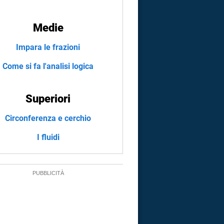
Medie
Impara le frazioni
Come si fa l'analisi logica
Superiori
Circonferenza e cerchio
I fluidi