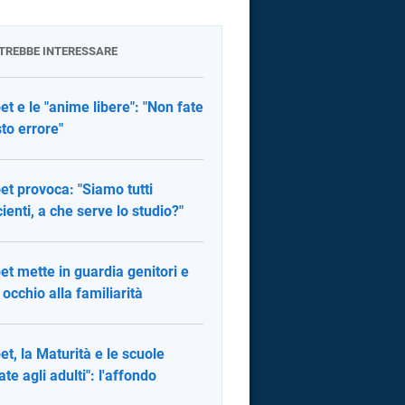
OTREBBE INTERESSARE
et e le "anime libere": "Non fate
to errore"
et provoca: "Siamo tutti
cienti, a che serve lo studio?"
et mette in guardia genitori e
: occhio alla familiarità
et, la Maturità e le scuole
ate agli adulti": l'affondo