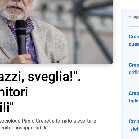
TI P
Crep
ques
Crep
zzi, sveglia!".
defi
itori
Crep
figli
li"
e sociologo Paolo Crepet è tornato a esortare i
Crep
enitori insopportabili"
"viet