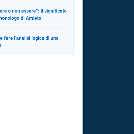
ere o non essere”: il significato
monologo di Amleto
 fare l'analisi logica di una
e