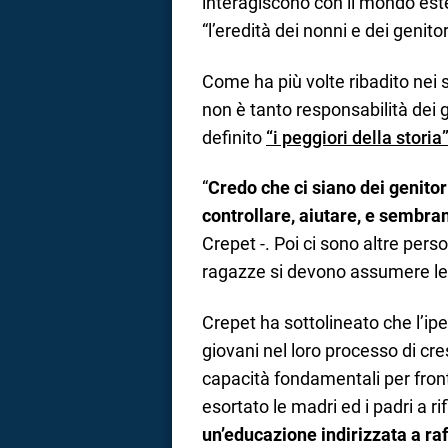
interagiscono con il mondo est
“l’eredità dei nonni e dei genit
Come ha più volte ribadito nei 
non è tanto responsabilità dei 
definito
“i peggiori della stor
“
Credo che ci siano dei genitor
controllare, aiutare, e sembran
Crepet -. Poi ci sono altre per
ragazze si devono assumere le l
Crepet ha sottolineato che l’ipe
giovani nel loro processo di cr
capacità fondamentali per front
esortato le madri ed i padri a rif
un’educazione indirizzata a raff