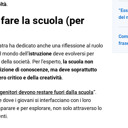
oltà
.
“Ess
are la scuola (per
del 
Come
fras
atra ha dedicato anche una riflessione al ruolo
l mondo dell’
istruzione
deve evolversi per
della società. Per l’esperto,
la scuola non
izione di conoscenze, ma deve soprattutto
ro critico e della creatività
.
 genitori devono restare fuori dalla scuola
“.
dove i giovani si interfacciano con i loro
parare e per esplorare, non solo attraverso lo
nti.