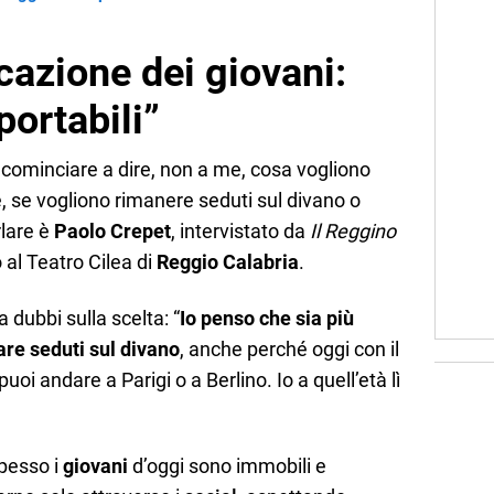
cazione dei giovani:
portabili”
e cominciare a dire, non a me, cosa vogliono
e, se vogliono rimanere seduti sul divano o
rlare è
Paolo Crepet
, intervistato da
Il Reggino
 al Teatro Cilea di
Reggio Calabria
.
dubbi sulla scelta: “
Io penso che sia più
are seduti sul divano
, anche perché oggi con il
uoi andare a Parigi o a Berlino. Io a quell’età lì
spesso i
giovani
d’oggi sono immobili e