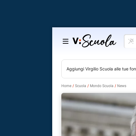
Cosa
Salta
vuoi
al
impar
contenuto
Aggiungi
Virgilio Scuola
alle tue fon
Home
Scuola
Mondo Scuola
News