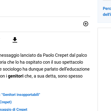
Perc
dell
no una giornalista pubblicista laureata in Scienze politiche.
a passione per la scrittura in un lavoro, e da lì non mi sono
 pane quotidiano, i libri la mia via per evadere e viaggiare con
 messaggio lanciato da Paolo Crepet dal palco
ria che lo ha ospitato con il suo spettacolo
ra e sociologo ha dunque parlato dell’educazione
con i
genitori
che, a sua detta, sono spesso
 "Genitori insopportabili"
Crepet)
ssaggio di Crepet