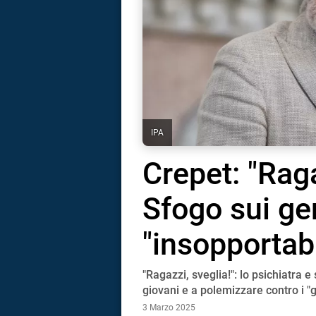
IPA
Crepet: "Raga
Sfogo sui gen
"insopportabi
"Ragazzi, sveglia!": lo psichiatra 
i
giovani e a polemizzare contro i "g
3 Marzo 2025
tografico