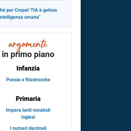
hé per Crepet "l'IA è gelosa
'intelligenza umana"
in primo piano
Infanzia
Poesie e filastrocche
Primaria
Impara tanti vocaboli
inglesi
I numeri decimali