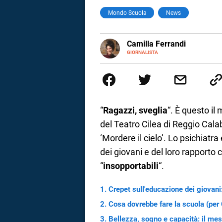
Mondo Scuola
News
a
correnze
E-
Camilla Ferrandi
MAIL
LINKEDIN
GIORNALISTA
Nata e cresciuta a Grosseto, so
Nel 2016 decido di trasformare l
più fermata. L’attualità è il mio
la mente.
“
Ragazzi, sveglia
“. È questo il
del Teatro Cilea di Reggio Calab
‘Mordere il cielo’. Lo psichiat
dei giovani e del loro rapporto 
“
insopportabili
“.
Crepet sull'educazione dei giovani:
Cosa dovrebbe fare la scuola (per 
Bellezza, sogno e capacità: il me