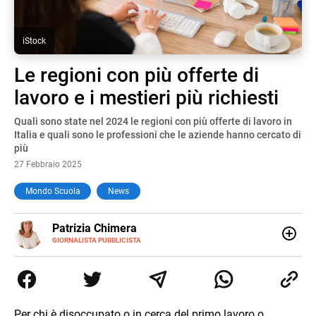
iStock
Le regioni con più offerte di
lavoro e i mestieri più richiesti
Quali sono state nel 2024 le regioni con più offerte di lavoro in
Italia e quali sono le professioni che le aziende hanno cercato di
più
27 Febbraio 2025
Mondo Scuola
News
E-
Patrizia Chimera
MAIL
LINKEDIN
GIORNALISTA PUBBLICISTA
Giornalista pubblicista, è appassionata di sostenibilità e
cultura. Dopo la laurea in scienze della comunicazione ha
collaborato con grandi gruppi editoriali e agenzie di
comunicazione specializzandosi nella scrittura di articoli
sul mondo scolastico.
Per chi è disoccupato o in cerca del primo lavoro o