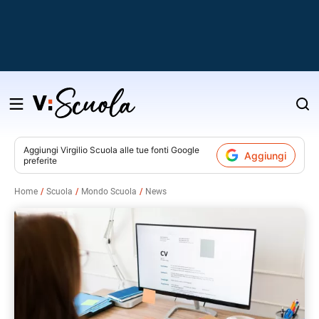
Salta
al
contenuto
Aggiungi
Virgilio Scuola
alle tue fonti Google
Aggiungi
preferite
v
Home
Scuola
Mondo Scuola
News
i