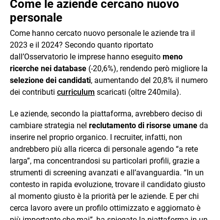
Come le aziende cercano nuovo
personale
Come hanno cercato nuovo personale le aziende tra il
2023 e il 2024? Secondo quanto riportato
dall’Osservatorio le imprese hanno eseguito
meno
ricerche nei database
(-20,6%), rendendo però migliore la
selezione dei candidati
, aumentando del 20,8% il numero
dei contributi
curriculum
scaricati (oltre 240mila).
Le aziende, secondo la piattaforma, avrebbero deciso di
cambiare strategia nel
reclutamento di risorse umane
da
inserire nel proprio organico. I recruiter, infatti, non
andrebbero più alla ricerca di personale agendo “a rete
larga”, ma concentrandosi su particolari profili, grazie a
strumenti di screening avanzati e all’avanguardia. “In un
contesto in rapida evoluzione, trovare il candidato giusto
al momento giusto è la priorità per le aziende. E per chi
cerca lavoro avere un profilo ottimizzato e aggiornato è
più importante che mai”, ha spiegato la piattaforma in un