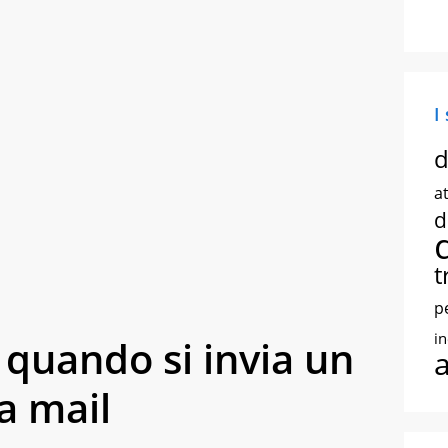
I
d
at
d
t
p
i
 quando si invia un
a mail