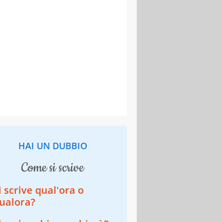
HAI UN DUBBIO
come si scrive
i scrive qual'ora o
ualora?