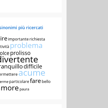
 sinonimi più ricercati
ire
importante
richiesta
problema
tività
prolisso
olce
divertente
ranquillo
difficile
acume
ermettere
fare
particolare
bello
nerme
amore
paura