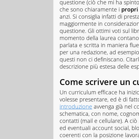
questione (ciò che mi ha spinto 
che sono chiaramente i
propri 
anzi. Si consiglia infatti di pres
maggiormente in considerazione,
questione. Gli ottimi voti sul lib
momento della laurea contano 
parlata e scritta in maniera flu
per una redazione, ad esempio
questi non ci definiscano. Citar
descrizione più estesa delle e
Come scrivere un c
Un curriculum efficace ha inizi
volesse presentare, ed è di fa
introduzione
avvenga già nel co
schematica, con nome, cognome,
contatti (mail e cellulare). A c
ed eventuali account social, blo
coerenti con la posizione lavora