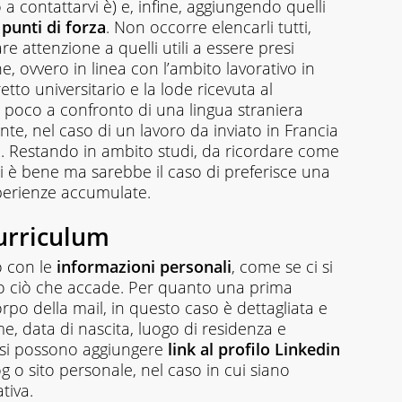
a contattarvi è) e, infine, aggiungendo quelli
punti di forza
. Non occorre elencarli tutti,
tare attenzione a quelli utili a essere presi
 ovvero in linea con l’ambito lavorativo in
retto universitario e la lode ricevuta al
poco a confronto di una lingua straniera
ente, nel caso di un lavoro da inviato in Francia
. Restando in ambito studi, da ricordare come
li è bene ma sarebbe il caso di preferisce una
sperienze accumulate.
urriculum
o con le
informazioni
personali
, come se ci si
tto ciò che accade. Per quanto una prima
rpo della mail, in questo caso è dettagliata e
 data di nascita, luogo di residenza e
iò si possono aggiungere
link al profilo Linkedin
g o sito personale, nel caso in cui siano
tiva.