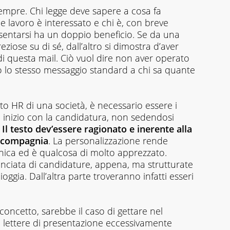
sempre. Chi legge deve sapere a cosa fa
le lavoro è interessato e chi è, con breve
esentarsi ha un doppio beneficio. Se da una
ziose su di sé, dall’altro si dimostra d’aver
di questa mail. Ciò vuol dire non aver operato
 lo stesso messaggio standard a chi sa quante
rto HR di una società, è necessario essere i
ha inizio con la candidatura, non sedendosi
.
Il testo dev’essere ragionato e inerente alla
a compagnia
. La personalizzazione rende
nica ed è qualcosa di molto apprezzato.
ciata di candidature, appena, ma strutturate
oggia. Dall’altra parte troveranno infatti esseri
ncetto, sarebbe il caso di gettare nel
i lettere di presentazione eccessivamente