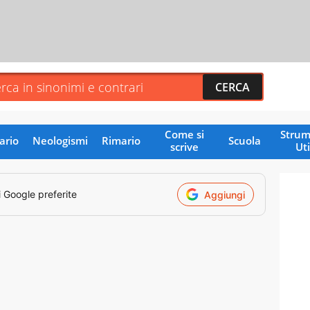
Come si
Strum
ario
Neologismi
Rimario
Scuola
scrive
Uti
i Google preferite
Aggiungi