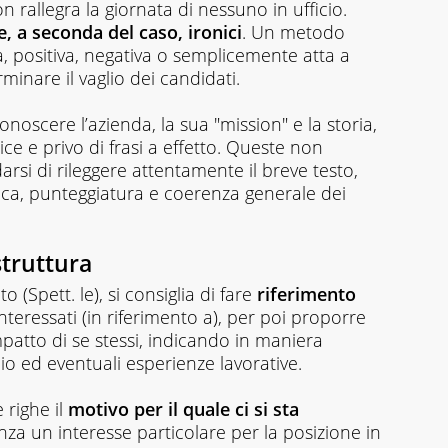
on rallegra la giornata di nessuno in ufficio.
e, a seconda del caso, ironici
. Un metodo
a, positiva, negativa o semplicemente atta a
inare il vaglio dei candidati.
noscere l’azienda, la sua "mission" e la storia,
ce e privo di frasi a effetto. Queste non
si di rileggere attentamente il breve testo,
ca, punteggiatura e coerenza generale dei
struttura
o (Spett. le), si consiglia di fare
riferimento
interessati (in riferimento a), per poi proporre
patto di se stessi, indicando in maniera
dio ed eventuali esperienze lavorative.
 righe il
motivo per il quale ci si sta
za un interesse particolare per la posizione in