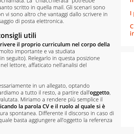
ochiamata. La "chiacchierata" potrebbe
to scritto in quella mail. Gli scenari sono
I
n vi sono altro che vantaggi dallo scrivere in
ggio di posta elettronica.
C
i
nsigli utili
rivere il proprio curriculum nel corpo della
 molto importante e va studiata
 seguito). Relegarlo in questa posizione
l lettore, affaticato nell’analisi del
essariamente in un allegato, optando
diamo a tutto il resto, a partire dall’
oggetto
,
alutata. Miriamo a rendere più semplice il
icando la parola CV e il ruolo al quale si è
tura spontanea. Differente il discorso in caso di
quale basta aggiungere all’oggetto la referenza