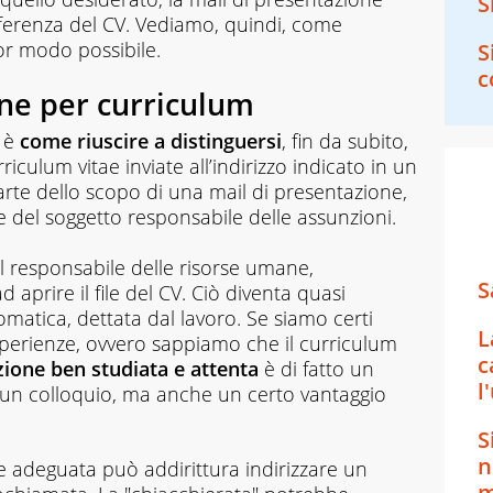
S
ifferenza del CV. Vediamo, quindi, come
ior modo possibile.
S
c
one per curriculum
 è
come riuscire a distinguersi
, fin da subito,
iculum vitae inviate all’indirizzo indicato in un
rte dello scopo di una mail di presentazione,
e del soggetto responsabile delle assunzioni.
 il responsabile delle risorse umane,
S
aprire il file del CV. Ciò diventa quasi
matica, dettata dal lavoro. Se siamo certi
L
sperienze, ovvero sappiamo che il curriculum
c
ione ben studiata e attenta
è di fatto un
l
 un colloquio, ma anche un certo vantaggio
S
n
 adeguata può addirittura indirizzare un
m