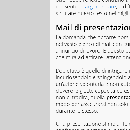
cose
consente di
argomentare
, a d
nuove
sfruttare questo testo nel migl
e
sperimentarle
in
Mail di presentazi
prima
persona.
La domanda che occorre porsi
Non
nel vasto elenco di mail con curr
mi
annuncio di lavoro. È questo pa
fermo
che mira ad attirare l’attenzion
mai
alle
apparenze,
L’obiettivo è quello di intrigare
così
incuriosendolo e spingendolo ad 
come
un’azione volontaria e non auto
alla
d’avere le giuste capacità ed e
prima
non ci tradirà, quella
presentaz
risposta,
nel
modo per assicurarsi non solo
lavoro
durante lo stesso.
come
nella
Una presentazione stimolante e
vita.