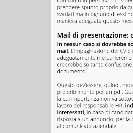
confronto in persona o in vide
prendere spunto proprio da quan
svariati ma in ognuno di essi no
maniera adeguata questo messa
Mail di presentazione: co
In nessun caso si dovrebbe sc
mail
. L’impaginazione del CV è
adeguatamente (ne parleremo in
creerebbe soltanto confusione ne
documento.
Questo dev’essere, quindi, nec
preferibilmente per un pdf. Guar
la cui importanza non va sottov
lavoro del responsabile HR,
ind
interessati
, in caso di candida
risposta a un annuncio, per la 
al comunicato aziendale.