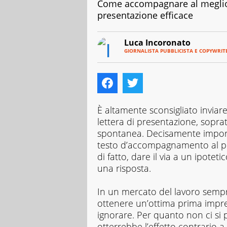
Come accompagnare al meglio 
presentazione efficace
Luca Incoronato
GIORNALISTA PUBBLICISTA E COPYWRIT
E-
Giornalista
MAIL
pubblicista
LINKEDIN
ed
INSTAGRAM
esperto
Copywriter,
amante
È altamente sconsigliato invia
della
lettera di presentazione, soprat
scrittura
spontanea. Decisamente import
in
testo d’accompagnamento al propr
tutti
i
di fatto, dare il via a un ipotet
suoi
una risposta.
aspetti.
Curioso
In un mercato del lavoro sempre
per
ottenere un’ottima prima impr
natura,
adoro
ignorare. Per quanto non ci si 
scoprire
otterrebbe l’effetto contrario a