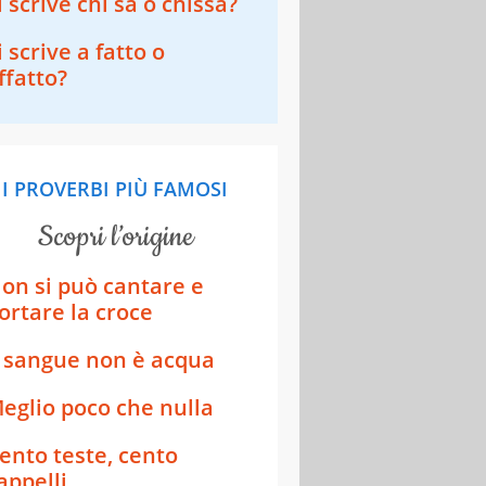
i scrive chi sa o chissà?
i scrive a fatto o
ffatto?
I PROVERBI PIÙ FAMOSI
scopri l’origine
on si può cantare e
ortare la croce
l sangue non è acqua
eglio poco che nulla
ento teste, cento
appelli