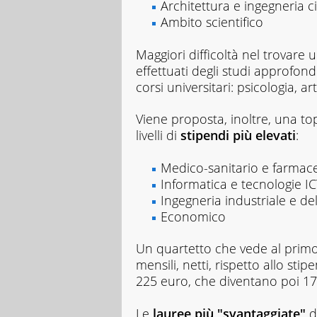
Architettura e ingegneria ci
Ambito scientifico
Maggiori difficoltà nel trovare
effettuati degli studi approfond
corsi universitari: psicologia, ar
Viene proposta, inoltre, una t
livelli di
stipendi più elevati
:
Medico-sanitario e farmac
Informatica e tecnologie I
Ingegneria industriale e de
Economico
Un quartetto che vede al prim
mensili, netti, rispetto allo st
225 euro, che diventano poi 17
Le
lauree più "svantaggiate"
d