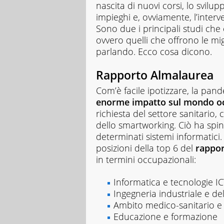
nascita di nuovi corsi, lo svil
sperimentarle
impieghi e, ovviamente, l’interv
in
Sono due i principali studi che e
prima
persona.
ovvero quelli che offrono le mi
Non
parlando. Ecco cosa dicono.
mi
fermo
Rapporto Almalaurea
mai
alle
Com’è facile ipotizzare, la pan
apparenze,
enorme impatto sul mondo o
così
richiesta del settore sanitario, 
come
alla
dello smartworking. Ciò ha spi
prima
determinati sistemi informatici
risposta,
posizioni della top 6 del
rappo
nel
in termini occupazionali:
lavoro
come
nella
Informatica e tecnologie I
vita.
Ingegneria industriale e de
Ambito medico-sanitario e
Educazione e formazione