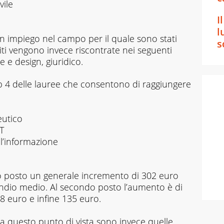
vile
I
l
 un impiego nel campo per il quale sono stati
s
iti vengono invece riscontrate nei seguenti
te e design, giuridico.
op 4 delle lauree che consentono di raggiungere
eutico
CT
ll’informazione
o posto un generale incremento di 302 euro
ipendio medio. Al secondo posto l’aumento è di
8 euro e infine 135 euro.
a questo punto di vista sono invece quelle