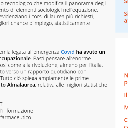
S
uppo tecnologico che modifica il panorama degli
ento di elementi sociologici nell’equazione.
S
videnziano i corsi di laurea più richiesti,
a
gliori chance d’impiego, statisticamente
demia legata all’emergenza
Covid
ha avuto un
ccupazionale
. Basti pensare all’enorme
così come alla rivoluzione, almeno per l’Italia,
nto verso un rapporto quotidiano con
N
. Tutto ciò spiega ampiamente le prime
p
rto
Almalaurea
, relativa alle migliori statistiche
I
CT
M
ll’informazione
 farmaceutico
C
c