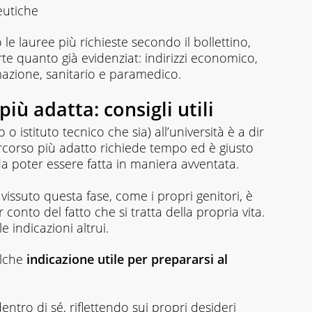
eutiche
e lauree più richieste secondo il bollettino,
e quanto già evidenziat: indirizzi economico,
mazione, sanitario e paramedico.
più adatta: consigli utili
o o istituto tecnico che sia) all’università è a dir
ercorso più adatto richiede tempo ed è giusto
da poter essere fatta in maniera avventata.
à vissuto questa fase, come i propri genitori, è
onto del fatto che si tratta della propria vita.
e indicazioni altrui.
alche
indicazione utile per prepararsi al
entro di sé, riflettendo sui propri desideri