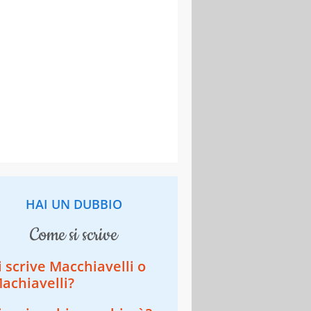
HAI UN DUBBIO
come si scrive
i scrive Macchiavelli o
achiavelli?