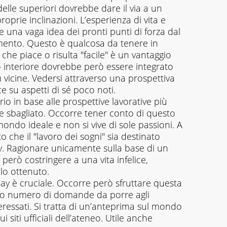
 delle superiori dovrebbe dare il via a un
oprie inclinazioni. L’esperienza di vita e
e una vaga idea dei pronti punti di forza dal
imento. Questo è qualcosa da tenere in
che piace o risulta "facile" è un vantaggio
o interiore dovrebbe però essere integrato
 vicine. Vedersi attraverso una prospettiva
e su aspetti di sé poco noti.
ario in base alle prospettive lavorative più
e sbagliato. Occorre tener conto di questo
ondo ideale e non si vive di sole passioni. A
to che il "lavoro dei sogni" sia destinato
. Ragionare unicamente sulla base di un
però costringere a una vita infelice,
olo ottenuto.
ay è cruciale. Occorre però sfruttare questa
o numero di domande da porre agli
nteressati. Si tratta di un’anteprima sul mondo
 siti ufficiali dell’ateneo. Utile anche