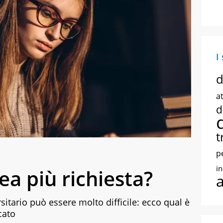
I
d
at
d
t
p
i
ea più richiesta?
rsitario può essere molto difficile: ecco qual è
cato