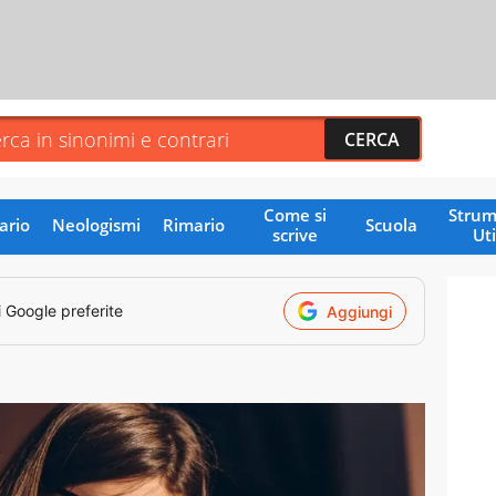
Come si
Strum
ario
Neologismi
Rimario
Scuola
scrive
Uti
i Google preferite
Aggiungi