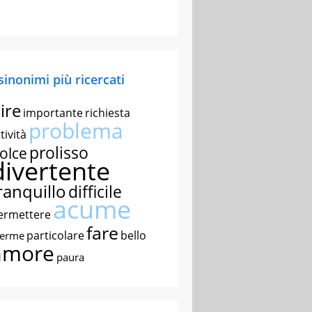
 sinonimi più ricercati
ire
importante
richiesta
problema
tività
prolisso
olce
divertente
ranquillo
difficile
acume
ermettere
fare
particolare
bello
nerme
amore
paura