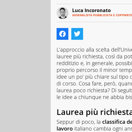
Luca Incoronato
GIORNALISTA PUBBLICISTA E COPYWRIT
E-
Giornalista
MAIL
pubblicista
LINKEDIN
ed
INSTAGRAM
esperto
Copywriter,
amante
L’approccio alla scelta dell’Univ
della
lauree più richiesta, così da p
scrittura
redditizio e, in generale, possib
in
proprio percorso il minor tempo 
tutti
i
idee un po’ più chiare sul tipo d
suoi
di corso. Cosa fare, però, quan
aspetti.
laurea poco richiesta? Di segui
Curioso
le idee a chiunque ne abbia bi
per
natura,
Laurea più richiest
adoro
scoprire
cose
Seppur di poco, la
classifica d
nuove
lavoro
italiano cambia ogni ann
e