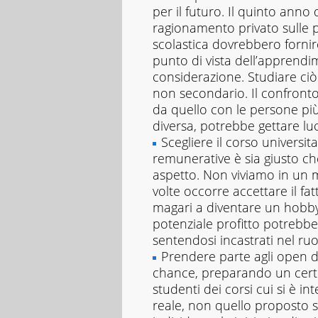
per il futuro. Il quinto anno
ragionamento privato sulle pr
scolastica dovrebbero fornir
punto di vista dell’apprend
considerazione. Studiare ciò 
non secondario. Il confront
da quello con le persone più
diversa, potrebbe gettare luc
Scegliere il corso universit
remunerative è sia giusto ch
aspetto. Non viviamo in un m
volte occorre accettare il fat
magari a diventare un hobby
potenziale profitto potrebbe 
sentendosi incastrati nel ru
Prendere parte agli open d
chance, preparando un cert
studenti dei corsi cui si è i
reale, non quello proposto sui