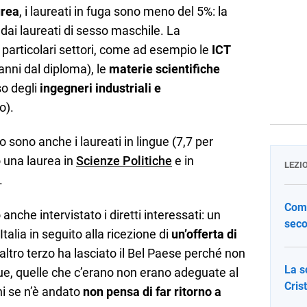
urea
, i laureati in fuga sono meno del 5%: la
dai laureati di sesso maschile. La
 particolari settori, come ad esempio le
ICT
 anni dal diploma), le
materie scientifiche
so degli
ingegneri industriali e
o).
o sono anche i laureati in lingue (7,7 per
 una laurea in
Scienze Politiche
e in
LEZI
.
Come
anche intervistato i diretti interessati: un
seco
Italia in seguito alla ricezione di
un’offerta di
altro terzo ha lasciato il Bel Paese perché non
La s
e, quelle che c’erano non erano adeguate al
Cris
chi se n’è andato
non pensa di far ritorno a