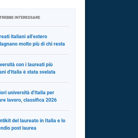
OTREBBE INTERESSARE
reati italiani all'estero
agnano molto più di chi resta
versità con i laureati più
ani d'Italia è stata svelata
ori università d'Italia per
are lavoro, classifica 2026
ntikit del laureato in Italia e lo
endio post laurea