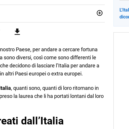
L'It
dico
sionata di sostenibilità e cultura. Dopo la laurea in scienze
ato con grandi gruppi editoriali e agenzie di
nella scrittura di articoli sul mondo scolastico.
nostro Paese, per andare a cercare fortuna
uga sono diversi, così come sono differenti le
che decidono di lasciare l’Italia per andare a
in altri Paesi europei o extra europei.
Italia
, quanti sono, quanti di loro ritornano in
eso la laurea che li ha portati lontani dal loro
eati dall’Italia