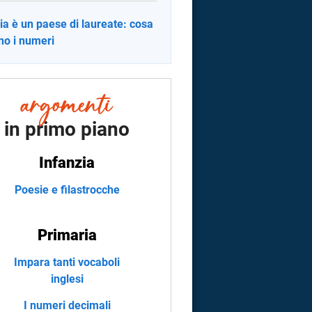
alia è un paese di laureate: cosa
no i numeri
in primo piano
Infanzia
Poesie e filastrocche
Primaria
Impara tanti vocaboli
inglesi
I numeri decimali