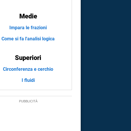
Medie
Impara le frazioni
Come si fa l'analisi logica
Superiori
Circonferenza e cerchio
I fluidi