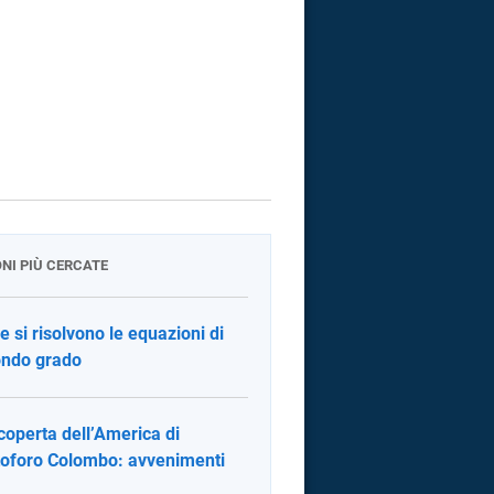
ONI PIÙ CERCATE
 si risolvono le equazioni di
ndo grado
coperta dell’America di
toforo Colombo: avvenimenti