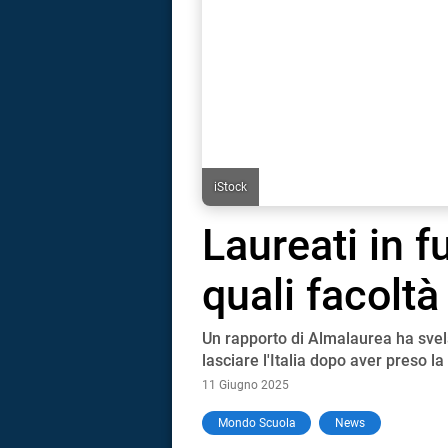
iStock
Laureati in fu
quali facolt
Un rapporto di Almalaurea ha svela
lasciare l'Italia dopo aver preso l
11 Giugno 2025
i
Mondo Scuola
News
tografico