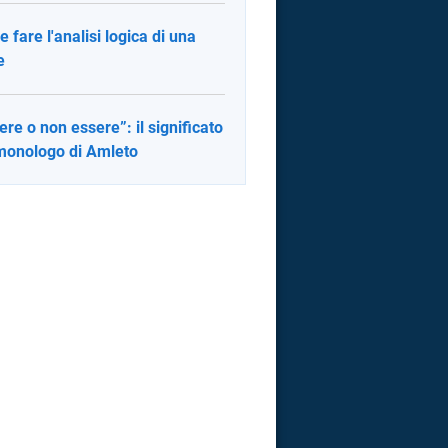
 fare l'analisi logica di una
e
ere o non essere”: il significato
monologo di Amleto