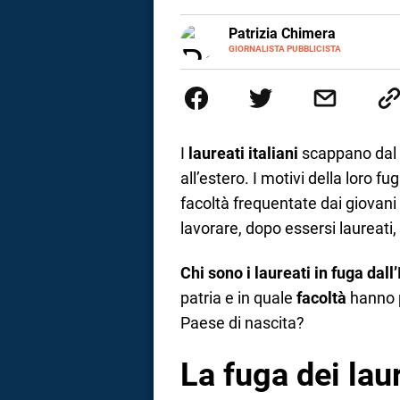
a
E-
Patrizia Chimera
MAIL
LINKEDIN
GIORNALISTA PUBBLICISTA
Giornalista pubblicista, è appas
correnze
della comunicazione ha collabor
comunicazione specializzandosi 
I
laureati italiani
scappano dal 
all’estero. I motivi della loro f
facoltà frequentate dai giovani 
lavorare, dopo essersi laureati, 
Chi sono i laureati in fuga dall’
patria e in quale
facoltà
hanno pr
Paese di nascita?
La fuga dei laur