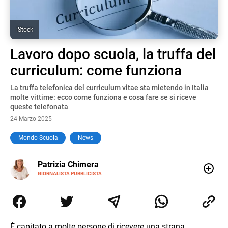
iStock
Lavoro dopo scuola, la truffa del
curriculum: come funziona
La truffa telefonica del curriculum vitae sta mietendo in Italia
molte vittime: ecco come funziona e cosa fare se si riceve
queste telefonata
24 Marzo 2025
Mondo Scuola
News
E-
Patrizia Chimera
MAIL
LINKEDIN
GIORNALISTA PUBBLICISTA
Giornalista pubblicista, è appassionata di sostenibilità e
cultura. Dopo la laurea in scienze della comunicazione ha
collaborato con grandi gruppi editoriali e agenzie di
comunicazione specializzandosi nella scrittura di articoli
sul mondo scolastico.
È capitato a molte persone di ricevere una strana