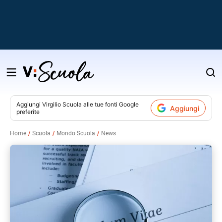
Salta
al
contenuto
Aggiungi
Virgilio Scuola
alle tue fonti Google
Aggiungi
preferite
v
Home
Scuola
Mondo Scuola
News
i