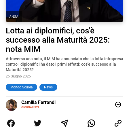
ANSA
Lotta ai diplomifici, cos'è
successo alla Maturità 2025:
nota MIM
Attraverso una nota, il MIM ha annunciato che la lotta intrapresa
contro i diplomifici ha dato i primi effetti: cos'è successo alla
Maturità 2025?
26 Giugno 2025
Mondo Scuola
News
E-
Camilla Ferrandi
MAIL
LINKEDIN
GIORNALISTA
Nata e cresciuta a Grosseto, sono una giornalista
pubblicista laureata in Scienze politiche. Nel 2016 decido
di trasformare la passione per la scrittura in un lavoro, e
da lì non mi sono più fermata. L’attualità è il mio pane