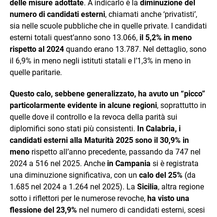
delle misure adottate
. A indicarlo è la
diminuzione del
numero di candidati esterni
, chiamati anche ‘privatisti’,
sia nelle scuole pubbliche che in quelle private. I candidati
esterni totali quest’anno sono 13.066,
il 5,2% in meno
rispetto al 2024
quando erano 13.787. Nel dettaglio, sono
il 6,9% in meno negli istituti statali e l’1,3% in meno in
quelle paritarie.
Questo calo, sebbene generalizzato, ha avuto un “picco”
particolarmente evidente in alcune regioni
, soprattutto in
quelle dove il controllo e la revoca della parità sui
diplomifici sono stati più consistenti.
In Calabria, i
candidati esterni alla Maturità 2025 sono il 30,9% in
meno
rispetto all’anno precedente, passando da 747 nel
2024 a 516 nel 2025. Anche
in Campania
si è registrata
una diminuzione significativa, con un
calo del 25%
(da
1.685 nel 2024 a 1.264 nel 2025). La
Sicilia
, altra regione
sotto i riflettori per le numerose revoche,
ha visto una
flessione del 23,9%
nel numero di candidati esterni, scesi