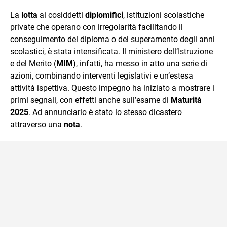
quotidiano, i libri la mia via per evadere e viaggiare con la
La
lotta
ai cosiddetti
diplomifici
, istituzioni scolastiche
mente.
private che operano con irregolarità facilitando il
conseguimento del diploma o del superamento degli anni
scolastici, è stata intensificata. Il ministero dell’Istruzione
e del Merito (
MIM
), infatti, ha messo in atto una serie di
azioni, combinando interventi legislativi e un’estesa
attività ispettiva. Questo impegno ha iniziato a mostrare i
primi segnali, con effetti anche sull’esame di
Maturità
2025
. Ad annunciarlo è stato lo stesso dicastero
attraverso una
nota
.