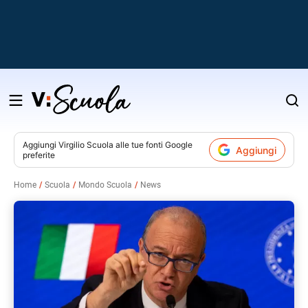
Salta
al
contenuto
Aggiungi
Virgilio Scuola
alle tue fonti Google
Aggiungi
preferite
v
Home
Scuola
Mondo Scuola
News
i