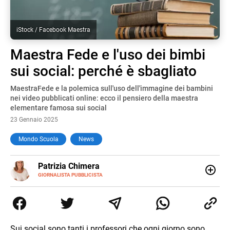
iStock / Facebook Maestra
Maestra Fede e l'uso dei bimbi
sui social: perché è sbagliato
MaestraFede e la polemica sull'uso dell'immagine dei bambini
nei video pubblicati online: ecco il pensiero della maestra
elementare famosa sui social
23 Gennaio 2025
Mondo Scuola
News
E-
Patrizia Chimera
MAIL
LINKEDIN
GIORNALISTA PUBBLICISTA
Giornalista pubblicista, è appassionata di sostenibilità e
cultura. Dopo la laurea in scienze della comunicazione ha
collaborato con grandi gruppi editoriali e agenzie di
comunicazione specializzandosi nella scrittura di articoli
sul mondo scolastico.
Sui social sono tanti i professori che ogni giorno sono