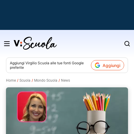
Salta
al
contenuto
Aggiungi
Virgilio Scuola
alle tue fonti Google
Aggiungi
preferite
v
Home
Scuola
Mondo Scuola
News
i