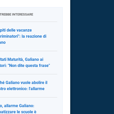
OTREBBE INTERESSARE
iti delle vacanze
criminatori": la reazione di
ano
ltati Maturità, Galiano ai
tori: "Non dite questa frase"
hé Galiano vuole abolire il
stro elettronico: l'allarme
o, allarme Galiano:
matizzare le scuole è