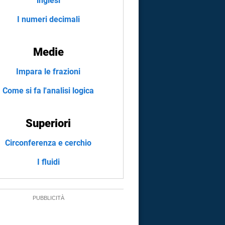
inglesi
I numeri decimali
Medie
Impara le frazioni
Come si fa l'analisi logica
Superiori
Circonferenza e cerchio
I fluidi