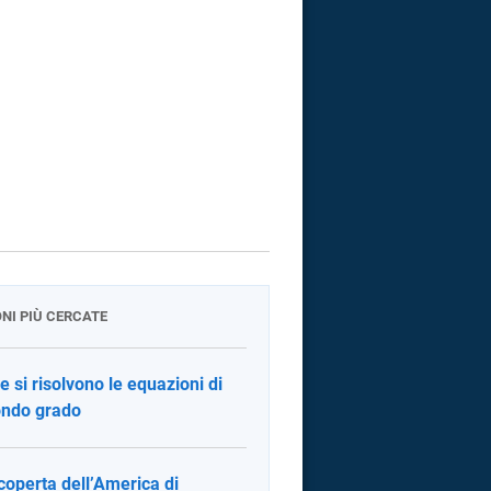
ONI PIÙ CERCATE
 si risolvono le equazioni di
ndo grado
coperta dell’America di