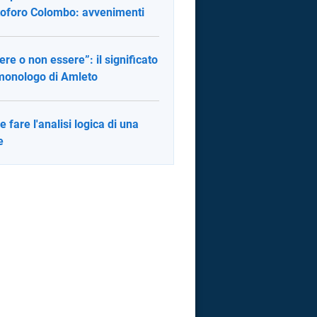
toforo Colombo: avvenimenti
ere o non essere”: il significato
monologo di Amleto
 fare l'analisi logica di una
e