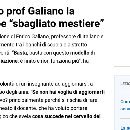
 prof Galiano la
e “sbagliato mestiere”
ione di Enrico Galiano, professore di Italiano e
mente tra i banchi di scuola e a stretto
nti. “
Basta
, basta con questo
modello di
liazione
, è finito e non funziona più”, ha
volontà di un insegnante ad aggiornarsi, a
LEZI
 degli anni: “
Se non hai voglia di aggiornarti
tivo? principalmente perché si rischia di fare
Come
lineato il docente. che ha voluto portare
seco
gico che svela
cosa succede nel cervello dei
La s