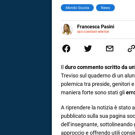
Mondo Scuola
News
a
correnze
E-
Francesca Pasini
MAIL
SEO CONTENT WRITER
Content Writer laureata in Econom
l'Italia e la Spagna. Amo le dive
parlano di luoghi, viaggi unici, 
per passione.
Il
duro commento scritto da un
Treviso sul quaderno di un alun
polemica tra preside, genitori
maniera forte sono stati gli
err
A riprendere la notizia è stato
pubblicato sulla sua pagina soci
dell’insegnante, sottolineando g
approccio e offrendo utili consig