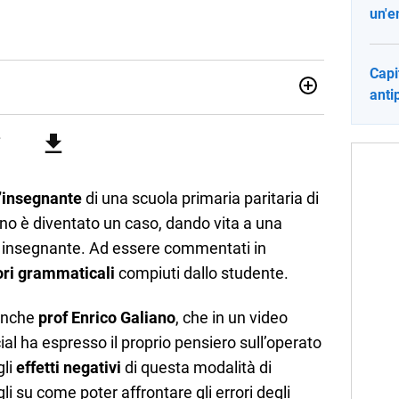
un'e
Capi
anti
ia e Gestione delle Arti e delle Attività Culturali, vivo tra
rse sfumature dell'informazione e quelle storie di vita che
cultura e lifestyle, che trasformo in parole scritte per lavoro e
’insegnante
di una scuola primaria paritaria di
no è diventato un caso, dando vita a una
 e insegnante. Ad essere commentati in
ori grammaticali
compiuti dallo studente.
 anche
prof Enrico Galiano
, che in un video
al ha espresso il proprio pensiero sull’operato
li
effetti negativi
di questa modalità di
li su come poter affrontare gli errori degli