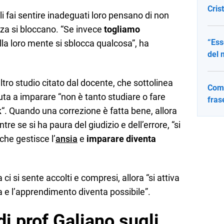
Cris
i fai sentire inadeguati loro pensano di non
nza si bloccano. “Se invece
togliamo
“Ess
ella loro mente si sblocca qualcosa”, ha
del 
ltro studio citato dal docente, che sottolinea
Come
ta a imparare “non è tanto studiare o fare
fras
k
“. Quando una correzione è fatta bene, allora
re se si ha paura del giudizio e dell’errore, “si
che gestisce l’
ansia
e
imparare diventa
ci si sente accolti e compresi, allora “si attiva
na e l’apprendimento diventa possibile”.
 di prof Galiano sugli