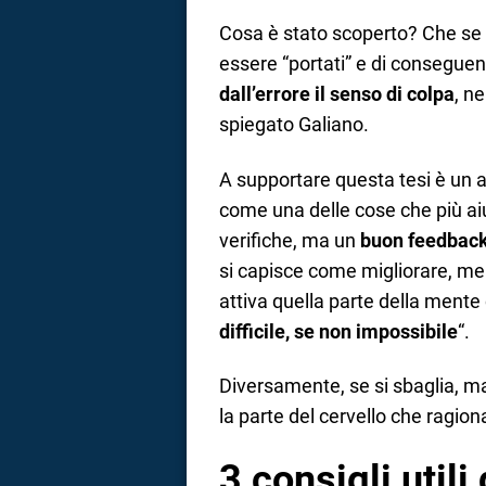
Cosa è stato scoperto? Che se l
essere “portati” e di consegue
dall’errore il senso di colpa
, n
spiegato Galiano.
A supportare questa tesi è un a
come una delle cose che più aiu
verifiche, ma un
buon feedbac
si capisce come migliorare, ment
attiva quella parte della mente 
difficile, se non impossibile
“.
Diversamente, se si sbaglia, ma 
la parte del cervello che ragio
3 consigli utili