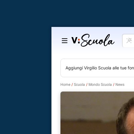
Cosa
Salta
vuoi
al
impar
contenuto
Aggiungi
Virgilio Scuola
alle tue fon
Home
Scuola
Mondo Scuola
News