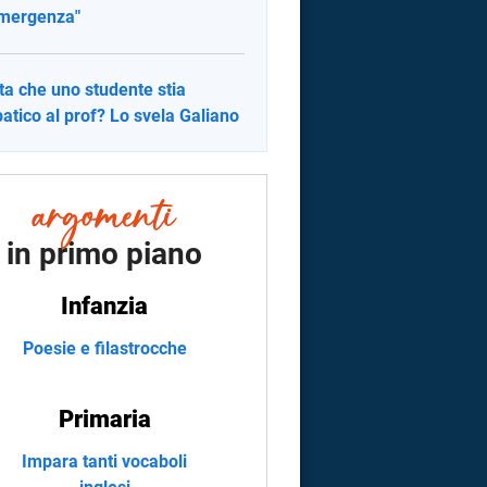
mergenza"
ta che uno studente stia
patico al prof? Lo svela Galiano
in primo piano
Infanzia
Poesie e filastrocche
Primaria
Impara tanti vocaboli