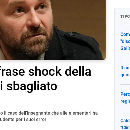
TI P
Comp
"dis
Gali
frase shock della
Risu
geni
i sbagliato
Perc
regi
 il caso dell'insegnante che alle elementari ha
dente per i suoi errori
Cald
"Cli