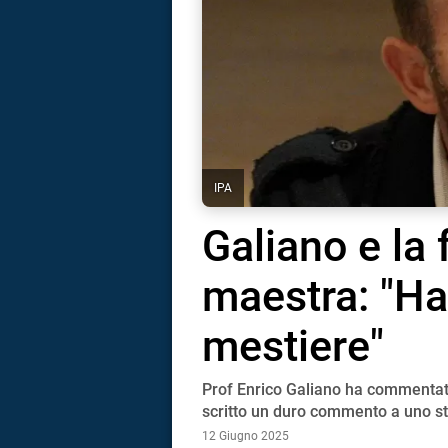
IPA
Galiano e la 
maestra: "Ha
mestiere"
Prof Enrico Galiano ha commentato
i
scritto un duro commento a uno stu
12 Giugno 2025
tografico