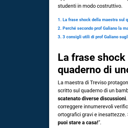
studenti in modo costruttivo.
La frase shock della maestra sul 
Perché secondo prof Galiano la ma
3 consigli utili di prof Galiano sugl
La frase shock 
quaderno di un
La maestra di Treviso protagon
scritto sul quaderno di un bam
scatenato diverse discussioni
correggere innumerevoli verifich
ortografici gravi e inesattezze.
puoi stare a casa!
“.