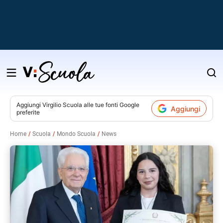
Salta
al
contenuto
Aggiungi
Virgilio Scuola
alle tue fonti Google
Aggiungi
preferite
v
Home
Scuola
Mondo Scuola
News
i