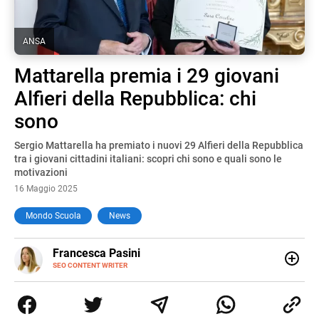
ANSA
Mattarella premia i 29 giovani
Alfieri della Repubblica: chi
sono
Sergio Mattarella ha premiato i nuovi 29 Alfieri della Repubblica
tra i giovani cittadini italiani: scopri chi sono e quali sono le
motivazioni
16 Maggio 2025
Mondo Scuola
News
E-
Francesca Pasini
MAIL
SEO CONTENT WRITER
Content Writer laureata in Economia e Gestione delle Arti
e delle Attività Culturali, vivo tra l'Italia e la Spagna. Amo
le diverse sfumature dell'informazione e quelle storie di
vita che parlano di luoghi, viaggi unici, cultura e lifestyle,