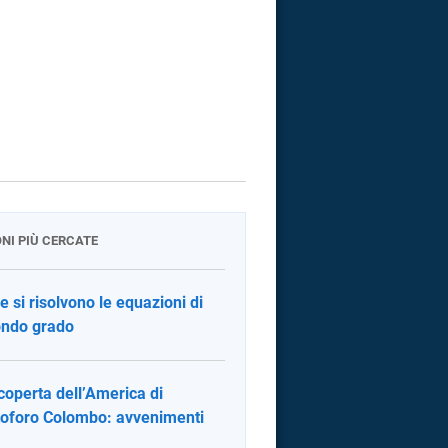
ONI PIÙ CERCATE
 si risolvono le equazioni di
ndo grado
coperta dell’America di
toforo Colombo: avvenimenti