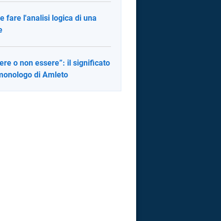
 fare l'analisi logica di una
e
ere o non essere”: il significato
monologo di Amleto