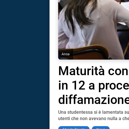
Ansa
Maturità con
in 12 a proc
diffamazion
Una studentessa si è lamentata sui 
i
utenti che non avevano nulla a che
tografico