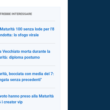
OTREBBE INTERESSARE
 Maturità 100 senza lode per l'8
ondotta: lo sfogo virale
ia Vecchiato morta durante la
rità: diploma postumo
rità, bocciata con media del 7:
ngata senza precedenti"
voto hanno preso alla Maturità
 i creator vip