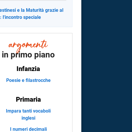
lestinesi e la Maturità grazie al
 l'incontro speciale
in primo piano
Infanzia
Poesie e filastrocche
Primaria
Impara tanti vocaboli
inglesi
I numeri decimali