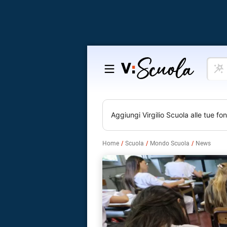
Cosa
Salta
vuoi
al
impar
contenuto
Aggiungi
Virgilio Scuola
alle tue fon
Home
Scuola
Mondo Scuola
News