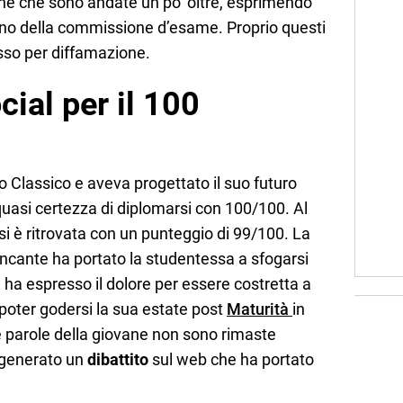
ne che sono andate un po’ oltre, esprimendo
rno della commissione d’esame. Proprio questi
esso per diffamazione.
cial per il 100
 Classico e aveva progettato il suo futuro
quasi certezza di diplomarsi con 100/100. Al
si è ritrovata con un punteggio di 99/100. La
ancante ha portato la studentessa a sfogarsi
 ha espresso il dolore per essere costretta a
 poter godersi la sua estate post
Maturità
in
 parole della giovane non sono rimaste
o generato un
dibattito
sul web che ha portato