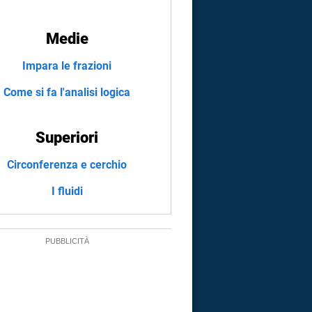
Medie
Impara le frazioni
Come si fa l'analisi logica
Superiori
Circonferenza e cerchio
I fluidi