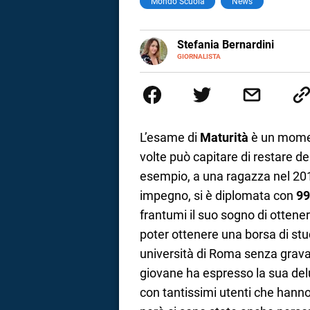
Mondo Scuola
News
a
E-
Stefania Bernardini
correnze
MAIL
GIORNALISTA
Giornalista professionista dal 2
scritto e realizzato servizi Tv 
esperienze nella redazione di te
social
L’esame di
Maturità
è un moment
volte può capitare di restare de
esempio, a una ragazza nel 201
impegno, si è diplomata con
99
frantumi il suo sogno di ottenere
poter ottenere una borsa di stu
università di Roma senza grav
giovane ha espresso la sua delus
con tantissimi utenti che hann