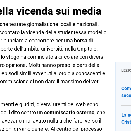
ella vicenda sui media
che testate giornalistiche locali e nazionali.
raccontato la vicenda della studentessa modello
rinunciare a concorrere per una
borsa di
porte dell’ambita università nella Capitale.
 lo sfogo ha cominciato a circolare con diversi
ro opinione. Molti hanno preso le parti della
LEZI
pisodi simili avvenuti a loro o a conoscenti e
 Commissione di non dare il massimo dei voti
Come
seco
enti e giudizi, diversi utenti del web sono
ndo il dito contro un
commissario esterno
, che
La s
avevano mai avuto nulla a che fare, verso il
Cris
azioni di vario genere. Al centro del processo