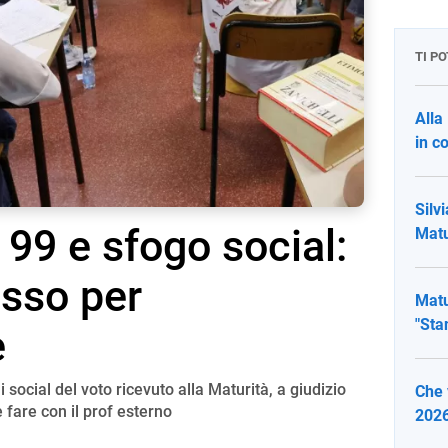
TI P
Alla
in c
Silv
 99 e sfogo social:
Matu
esso per
Matu
"Sta
e
social del voto ricevuto alla Maturità, a giudizio
Che 
 fare con il prof esterno
2026