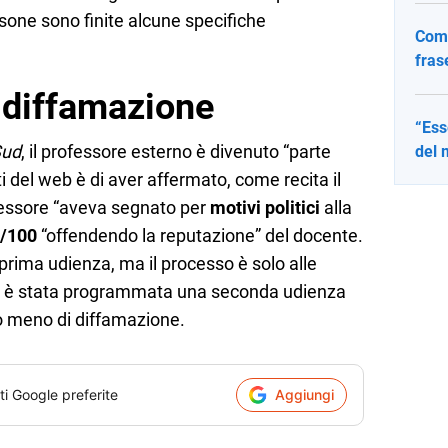
sone sono finite alcune specifiche
Come
fras
r diffamazione
“Ess
Sud
, il professore esterno è divenuto “parte
del 
ti del web è di aver affermato, come recita il
fessore “aveva segnato per
motivi politici
alla
/100
“offendendo la reputazione” del docente.
prima udienza, ma il processo è solo alle
025 è stata programmata una seconda udienza
o o meno di diffamazione.
ti Google preferite
Aggiungi