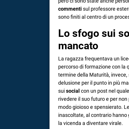
però ci sono state anche perso
commenti
sul professore este
sono finiti al centro di un proc
Lo sfogo sui so
mancato
La ragazza frequentava un liceo
percorso di formazione con la 
termine della Maturità, invece, 
delusione per il punto in più m
sui
social
con un post nel quale
rivedere il suo futuro e per non
modo gioioso e spensierato. Le
inascoltate, al contrario hann
la vicenda a diventare virale.