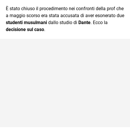
quotidiano, i libri la mia via per evadere e viaggiare con la
È stato chiuso il procedimento nei confronti della prof che
mente.
a maggio scorso era stata accusata di aver esonerato due
studenti musulmani
dallo studio di
Dante
. Ecco la
decisione sul caso
.