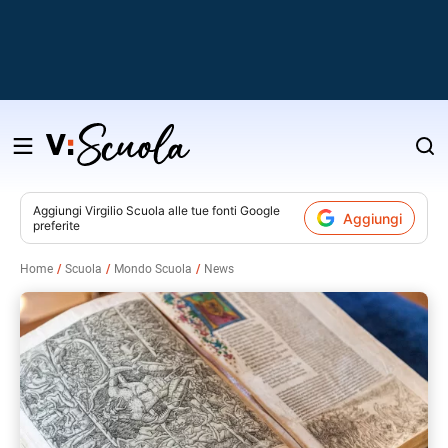
Salta
al
contenuto
Aggiungi
Virgilio Scuola
alle tue fonti Google
Aggiungi
preferite
v
Home
Scuola
Mondo Scuola
News
i