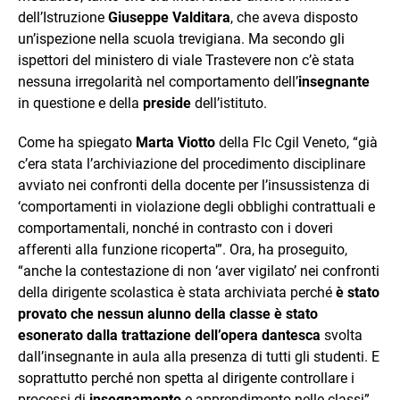
dell’Istruzione
Giuseppe Valditara
, che aveva disposto
un’ispezione nella scuola trevigiana. Ma secondo gli
ispettori del ministero di viale Trastevere non c’è stata
nessuna irregolarità nel comportamento dell’
insegnante
in questione e della
preside
dell’istituto.
Come ha spiegato
Marta Viotto
della Flc Cgil Veneto, “già
c’era stata l’archiviazione del procedimento disciplinare
avviato nei confronti della docente per l’insussistenza di
‘comportamenti in violazione degli obblighi contrattuali e
comportamentali, nonché in contrasto con i doveri
afferenti alla funzione ricoperta'”. Ora, ha proseguito,
“anche la contestazione di non ‘aver vigilato’ nei confronti
della dirigente scolastica è stata archiviata perché
è stato
provato che nessun alunno della classe è stato
esonerato dalla trattazione dell’opera dantesca
svolta
dall’insegnante in aula alla presenza di tutti gli studenti. E
soprattutto perché non spetta al dirigente controllare i
processi di
insegnamento
e apprendimento nelle classi”.