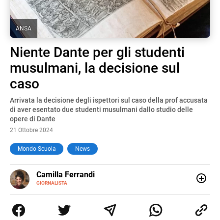
ANSA
Niente Dante per gli studenti
musulmani, la decisione sul
caso
Arrivata la decisione degli ispettori sul caso della prof accusata
di aver esentato due studenti musulmani dallo studio delle
opere di Dante
21 Ottobre 2024
Mondo Scuola
News
E-
Camilla Ferrandi
MAIL
LINKEDIN
GIORNALISTA
Nata e cresciuta a Grosseto, sono una giornalista
pubblicista laureata in Scienze politiche. Nel 2016 decido
di trasformare la passione per la scrittura in un lavoro, e
da lì non mi sono più fermata. L’attualità è il mio pane