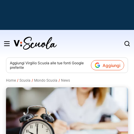
Salta
al
contenuto
Aggiungi
Virgilio Scuola
alle tue fonti Google
Aggiungi
preferite
v
Home
Scuola
Mondo Scuola
News
i