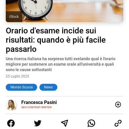
iStock
Orario d'esame incide sui
risultati: quando è più facile
passarlo
Una ricerca italiana ha sorpreso tutti svelando qual è l'orario
migliore per sostenere un esame orale all'università e quali
sono le cause sottostanti
25 Luglio 2025
Mondo Scuola
News
E-
Francesca Pasini
MAIL
SEO CONTENT WRITER
Content Writer laureata in Economia e Gestione delle Arti
e delle Attività Culturali, vivo tra l'Italia e la Spagna. Amo
le diverse sfumature dell'informazione e quelle storie di
vita che parlano di luoghi, viaggi unici, cultura e lifestyle,