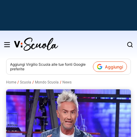
Salta
al
contenuto
Aggiungi
Virgilio Scuola
alle tue fonti Google
Aggiungi
preferite
v
Home
Scuola
Mondo Scuola
News
i