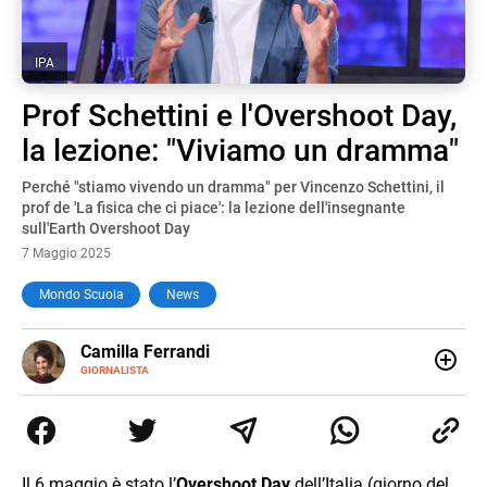
IPA
Prof Schettini e l'Overshoot Day,
la lezione: "Viviamo un dramma"
Perché "stiamo vivendo un dramma" per Vincenzo Schettini, il
prof de 'La fisica che ci piace': la lezione dell'insegnante
sull'Earth Overshoot Day
7 Maggio 2025
Mondo Scuola
News
E-
Camilla Ferrandi
MAIL
LINKEDIN
GIORNALISTA
Nata e cresciuta a Grosseto, sono una giornalista
pubblicista laureata in Scienze politiche. Nel 2016 decido
di trasformare la passione per la scrittura in un lavoro, e
da lì non mi sono più fermata. L’attualità è il mio pane
quotidiano, i libri la mia via per evadere e viaggiare con la
Il 6 maggio è stato l’
Overshoot Day
dell’Italia (giorno del