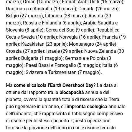
marzo); Oman (15 marzo); Emirati Arabi Uniti (16 marzo);
Danimarca e Australia (19 marzo); Canada (26 marzo);
Belgio (27 marzo); Lituania (28 marzo); Austria (29
marzo); Russia e Finlandia (6 aprile); Arabia Saudita e
Slovenia (8 aprile); Corea del Sud (9 aprile); Repubblica
Ceca e Svezia (10 aprile); Norvegia (16 aprile); Francia (19
aprile); Kazakistan (23 aprile); Montenegro (24 aprile);
Croazia (27 aprile); Israele (29 aprile); Nuova Zelanda (30
aprile); Bulgaria (1 maggio); Germania e Polonia (3
maggio); Paesi Bassi e Portogallo (5 maggio); Italia (6
maggio); Svizzera e Turkmenistan (7 maggio).
Ma
come si calcola l’Earth Overshoot Day
? La data si
ottiene dal rapporto tra la
biocapacità
annuale del
pianeta, ovvero la quantità totale di risorse che la Terra
può rigenerare in un anno, e l’
impronta ecologica
annuale
dell’umanità, che rappresenta il fabbisogno complessivo
di risorse per lo stesso periodo. Questa operazione
fornisce la porzione dell’anno in cui le risorse terrestri