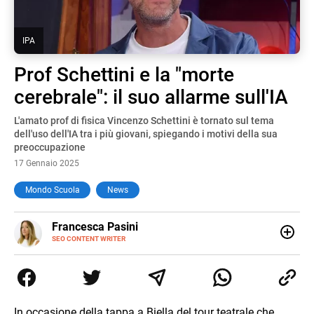
IPA
Prof Schettini e la "morte
cerebrale": il suo allarme sull'IA
L'amato prof di fisica Vincenzo Schettini è tornato sul tema
dell'uso dell'IA tra i più giovani, spiegando i motivi della sua
preoccupazione
17 Gennaio 2025
Mondo Scuola
News
E-
Francesca Pasini
MAIL
SEO CONTENT WRITER
Content Writer laureata in Economia e Gestione delle Arti
e delle Attività Culturali, vivo tra l'Italia e la Spagna. Amo
le diverse sfumature dell'informazione e quelle storie di
vita che parlano di luoghi, viaggi unici, cultura e lifestyle,
che trasformo in parole scritte per lavoro e per passione.
In occasione della tappa a Biella del tour teatrale che