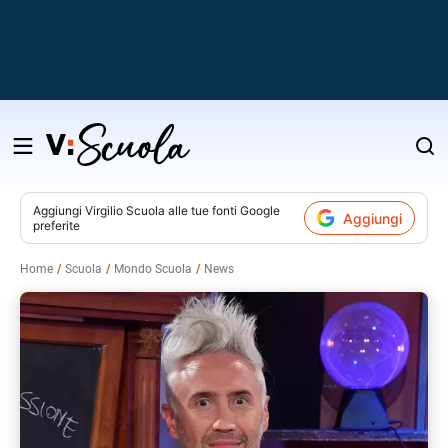
Salta
al
contenuto
Aggiungi
Virgilio Scuola
alle tue fonti Google
Aggiungi
preferite
v
Home
Scuola
Mondo Scuola
News
i