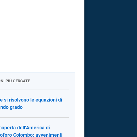
ONI PIÙ CERCATE
 si risolvono le equazioni di
ndo grado
coperta dell’America di
toforo Colombo: avvenimenti