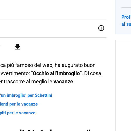
Prof
ai s
no una giornalista pubblicista laureata in Scienze politiche.
a passione per la scrittura in un lavoro, e da lì non mi sono
 pane quotidiano, i libri la mia via per evadere e viaggiare con
sica più famoso del web, ha augurato buon
avvertimento: “
Occhio all’imbroglio
“. Di cosa
r trascorre al meglio le
vacanze
.
un imbroglio" per Schettini
udenti per le vacanze
iti per le vacanze