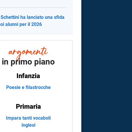
 Schettini ha lanciato una sfida
uoi alunni per il 2026
in primo piano
Infanzia
Poesie e filastrocche
Primaria
Impara tanti vocaboli
inglesi