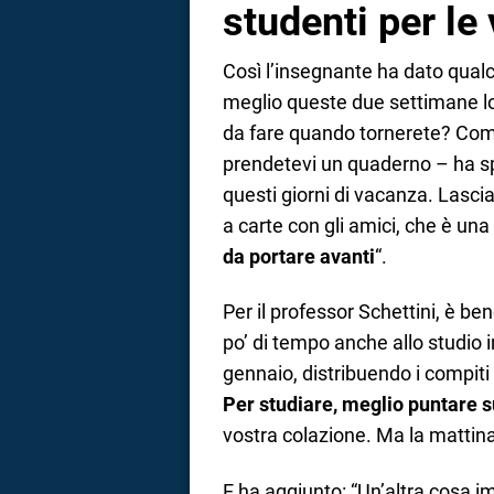
studenti per le
Così l’insegnante ha dato qualch
meglio queste due settimane lo
da fare quando tornerete? Compi
prendetevi un quaderno – ha sp
questi giorni di vacanza. Lascia
a carte con gli amici, che è un
da portare avanti
“.
Per il professor Schettini, è be
po’ di tempo anche allo studio in
gennaio, distribuendo i compiti e
Per studiare, meglio puntare s
vostra colazione. Ma la mattina,
E ha aggiunto: “Un’altra cosa 