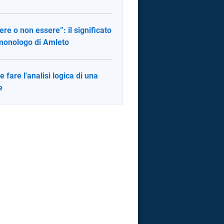
ere o non essere”: il significato
monologo di Amleto
 fare l'analisi logica di una
e