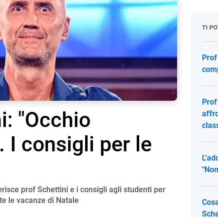
TI P
Prof
comp
Prof
i: "Occhio
affr
clas
. I consigli per le
L'add
"Non
erisce prof Schettini e i consigli agli studenti per
te le vacanze di Natale
Cosa
Sche