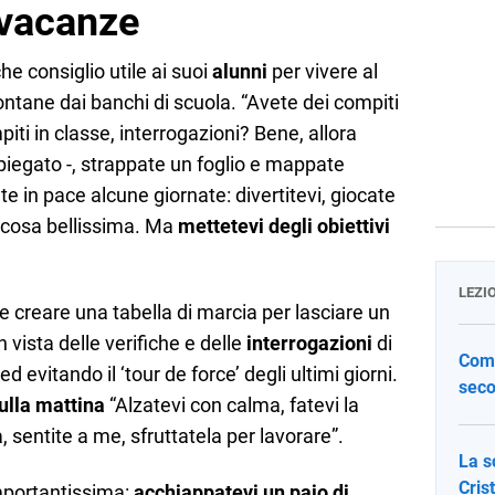
 vacanze
e consiglio utile ai suoi
alunni
per vivere al
ntane dai banchi di scuola. “Avete dei compiti
ti in classe, interrogazioni? Bene, allora
iegato -, strappate un foglio e mappate
te in pace alcune giornate: divertitevi, giocate
a cosa bellissima. Ma
mettetevi degli obiettivi
LEZI
ne creare una tabella di marcia per lasciare un
 vista delle verifiche e delle
interrogazioni
di
Come
d evitando il ‘tour de force’ degli ultimi giorni.
seco
ulla mattina
“Alzatevi con calma, fatevi la
 sentite a me, sfruttatela per lavorare”.
La s
Cris
importantissima:
acchiappatevi un paio di