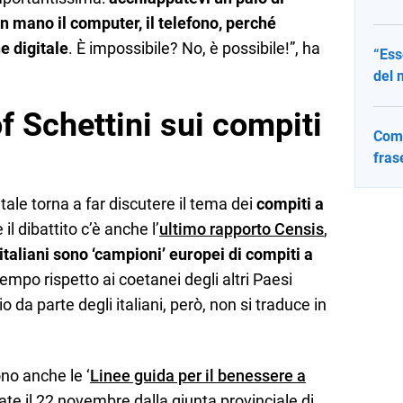
in mano il computer, il telefono, perché
ne digitale
. È impossibile? No, è possibile!”, ha
“Ess
del 
 Schettini sui compiti
Come
fras
tale torna a far discutere il tema dei
compiti a
l dibattito c’è anche l’
ultimo rapporto Censis
,
italiani sono ‘campioni’ europei di compiti a
 tempo rispetto ai coetanei degli altri Paesi
da parte degli italiani, però, non si traduce in
ono anche le ‘
Linee guida per il benessere a
ate il 22 novembre dalla giunta provinciale di