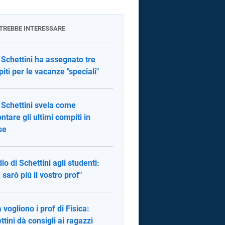
OTREBBE INTERESSARE
 Schettini ha assegnato tre
iti per le vacanze "speciali"
 Schettini svela come
ontare gli ultimi compiti in
se
io di Schettini agli studenti:
 sarò più il vostro prof"
 vogliono i prof di Fisica:
ttini dà consigli ai ragazzi