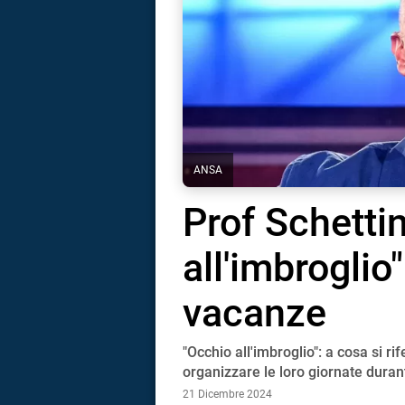
ANSA
Prof Schettin
all'imbroglio"
vacanze
"Occhio all'imbroglio": a cosa si rif
i
organizzare le loro giornate duran
21 Dicembre 2024
tografico