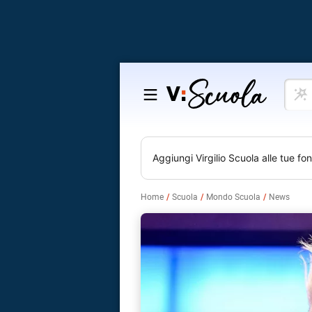
Cosa
Salta
vuoi
al
impar
contenuto
Aggiungi
Virgilio Scuola
alle tue fon
Home
Scuola
Mondo Scuola
News