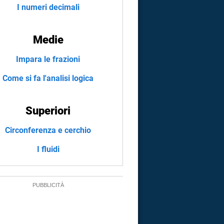
I numeri decimali
Medie
Impara le frazioni
Come si fa l'analisi logica
Superiori
Circonferenza e cerchio
I fluidi