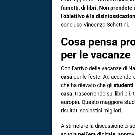
fumetti, di libri. Non prendete 
l’obiettivo è la disintossicazio
concluso Vincenzo Schettini.
Cosa pensa prof
per le vacanze
Con l’arrivo delle vacanze di Na
casa
per le feste. Ad accendere i
che ha rilevato che gli
studenti 
casa
, trascorrendo sui libri più
europei. Questo maggiore studio 
risultati scolastici migliori.
A stimolare la discussione ci s
scuola nell’era digitale
’ approv