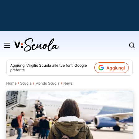
Salta
al
contenuto
Aggiungi
Virgilio Scuola
alle tue fonti Google
Aggiungi
preferite
v
Home
Scuola
Mondo Scuola
News
i