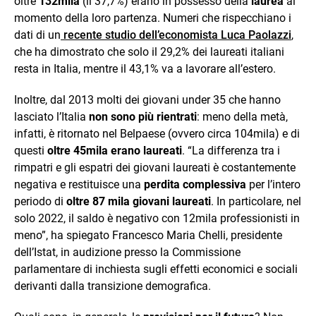
oltre
132mila
(il 37,7%) erano in possesso della
laurea
al
momento della loro partenza. Numeri che rispecchiano i
dati di un
recente studio dell’economista Luca Paolazzi
,
che ha dimostrato che solo il 29,2% dei laureati italiani
resta in Italia, mentre il 43,1% va a lavorare all’estero.
Inoltre, dal 2013 molti dei giovani under 35 che hanno
lasciato l’Italia
non sono più rientrati
: meno della metà,
infatti, è ritornato nel Belpaese (ovvero circa 104mila) e di
questi
oltre 45mila erano laureati
. “La differenza tra i
rimpatri e gli espatri dei giovani laureati è costantemente
negativa e restituisce una
perdita complessiva
per l’intero
periodo di
oltre 87 mila giovani laureati
. In particolare, nel
solo 2022, il saldo è negativo con 12mila professionisti in
meno”, ha spiegato Francesco Maria Chelli, presidente
dell’Istat, in audizione presso la Commissione
parlamentare di inchiesta sugli effetti economici e sociali
derivanti dalla transizione demografica.