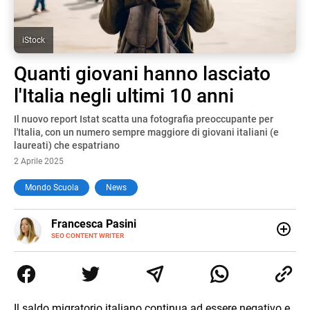
iStock
Quanti giovani hanno lasciato
l'Italia negli ultimi 10 anni
Il nuovo report Istat scatta una fotografia preoccupante per
l'Italia, con un numero sempre maggiore di giovani italiani (e
laureati) che espatriano
2 Aprile 2025
Mondo Scuola
News
E-
Francesca Pasini
MAIL
SEO CONTENT WRITER
Content Writer laureata in Economia e Gestione delle Arti
e delle Attività Culturali, vivo tra l'Italia e la Spagna. Amo
le diverse sfumature dell'informazione e quelle storie di
vita che parlano di luoghi, viaggi unici, cultura e lifestyle,
che trasformo in parole scritte per lavoro e per passione.
Il saldo migratorio italiano continua ad essere negativo e