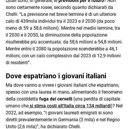
Quali sono, in generale, le
previsioni per il futuro
? Non
sono certamente rosee, secondo quanto dichiarati da
Chelli: “La previsione nel breve termine è di un ulteriore
calo di 439mila individui tra il 2023 e il 2030 (da poco
meno di 59 a 58,6 milioni). Mentre nel medio termine, tra
il 2030 e il 2050, la diminuzione della popolazione
risulterebbe più accentuata: da 58,6 milioni a 54,8 milioni.
Mentre entro il 2080 la popolazione scenderebbe a 46,1
milioni, con un calo complessivo dal 2023 di 12,9 milioni
di residenti”.
Dove espatriano i giovani italiani
Ma dove vanno a vivere i giovani italiani che espatriano,
spesso con una laurea in mano, alimentando il fenomeno
della cosiddetta
fuga dei cervelli
(una perdita di capitale
umano che
si stima costi all’Italia circa 134 miliardi
)? Nel
2022, ad esempio, “i giovani laureati emigrati si sono
diretti prevalentemente in Germania (3 mila) e nel Regno
Unito (2,6 mila)”, ha dichiarato Chelli.