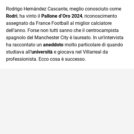
quotidiano, i libri la mia via per evadere e viaggiare con la
Rodrigo Hernández Cascante, meglio conosciuto come
mente.
Rodri
, ha vinto il
Pallone d’Oro 2024
, riconoscimento
assegnato da France Football al miglior calciatore
dell’anno. Forse non tutti sanno che il centrocampista
spagnolo del Manchester City è laureato. In un’intervista
ha raccontato un
aneddoto
molto particolare di quando
studiava all’
università
e giocava nel Villarreal da
professionista. Ecco cosa è successo.