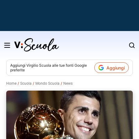
Salta
al
contenuto
Aggiungi
Virgilio Scuola
alle tue fonti Google
Aggiungi
preferite
v
Home
Scuola
Mondo Scuola
News
i