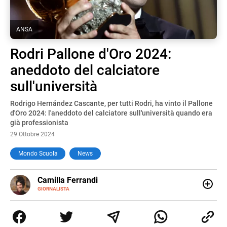
ANSA
Rodri Pallone d'Oro 2024:
aneddoto del calciatore
sull'università
Rodrigo Hernández Cascante, per tutti Rodri, ha vinto il Pallone
d'Oro 2024: l'aneddoto del calciatore sull'università quando era
già professionista
29 Ottobre 2024
Mondo Scuola
News
E-
Camilla Ferrandi
MAIL
LINKEDIN
GIORNALISTA
Nata e cresciuta a Grosseto, sono una giornalista
pubblicista laureata in Scienze politiche. Nel 2016 decido
di trasformare la passione per la scrittura in un lavoro, e
da lì non mi sono più fermata. L’attualità è il mio pane