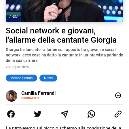
ANSA
Social network e giovani,
l'allarme della cantante Giorgia
Giorgia ha lanciato l'allarme sul rapporto tra giovani e social
network: ecco cosa ha detto la cantante in un'intervista parlando
della sua carriera
28 Luglio 2025
Mondo Scuola
News
E-
Camilla Ferrandi
MAIL
LINKEDIN
GIORNALISTA
Nata e cresciuta a Grosseto, sono una giornalista
pubblicista laureata in Scienze politiche. Nel 2016 decido
di trasformare la passione per la scrittura in un lavoro, e
da lì non mi sono più fermata. L’attualità è il mio pane
quotidiano, i libri la mia via per evadere e viaggiare con la
La ritroveremo sul piccolo schermo alla conduzione della