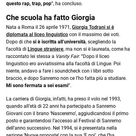
questo rap, trap, pop
“, ha concluso.
Che scuola ha fatto Giorgia
Nata a Roma il 26 aprile 1971,
Giorgia Todrani si è
diplomata al liceo linguistico
con il massimo dei voti.
Dopo di che
si è iscritta all’università
, scegliendo la
facoltà di
Lingue straniere
, ma non si è laureata, come ha
raccontato lei stessa a
Vanity Fair
: “Dopo il liceo
linguistico ero avviatissima alla facoltà di Lingue. Poi
niente, andavo a fare i soundcheck con i libri sotto
braccio, e dopo Sanremo non ce l’ho fatta più a studiare.
Mi sono fermata a sei esami
“.
La carriera di Giorgia, infatti, ha preso il volo nel 1993,
quando all’età di 22 anni ha partecipato a Sanremo
Giovani con il brano ‘Nasceremo’, aggiudicandosi il primo
posto e garantendosi l’accesso al Festival di Sanremo
dell’anno successivo. Nel 1994, si è presentata nella
sezione ‘Nuove proposte’ con la sua ‘E poi’, che l’ha