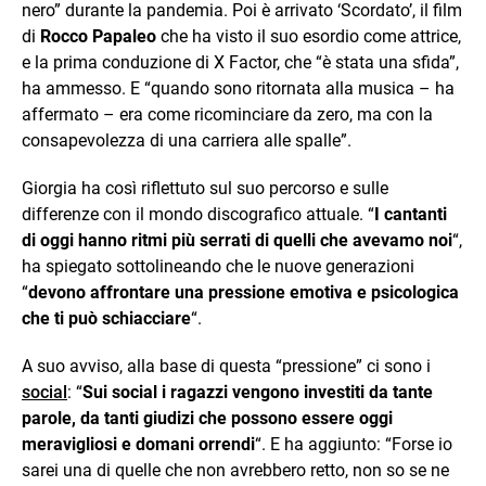
nero” durante la pandemia. Poi è arrivato ‘Scordato’, il film
di
Rocco Papaleo
che ha visto il suo esordio come attrice,
e la prima conduzione di X Factor, che “è stata una sfida”,
ha ammesso. E “quando sono ritornata alla musica – ha
affermato – era come ricominciare da zero, ma con la
consapevolezza di una carriera alle spalle”.
Giorgia ha così riflettuto sul suo percorso e sulle
differenze con il mondo discografico attuale. “
I cantanti
di oggi hanno ritmi più serrati di quelli che avevamo noi
“,
ha spiegato sottolineando che le nuove generazioni
“
devono affrontare una pressione emotiva e psicologica
che ti può schiacciare
“.
A suo avviso, alla base di questa “pressione” ci sono i
social
: “
Sui social i ragazzi vengono investiti da tante
parole, da tanti giudizi che possono essere oggi
meravigliosi e domani orrendi
“. E ha aggiunto: “Forse io
sarei una di quelle che non avrebbero retto, non so se ne