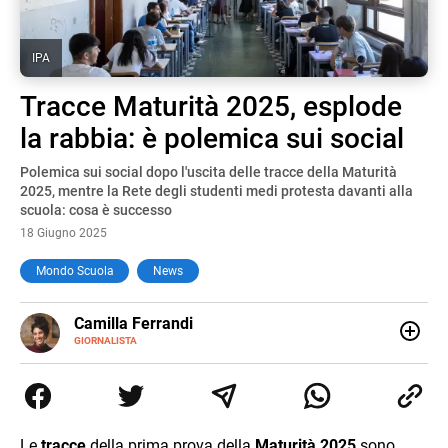
IPA
Tracce Maturità 2025, esplode
la rabbia: è polemica sui social
Polemica sui social dopo l'uscita delle tracce della Maturità
2025, mentre la Rete degli studenti medi protesta davanti alla
scuola: cosa è successo
18 Giugno 2025
Mondo Scuola
News
E-
Camilla Ferrandi
MAIL
LINKEDIN
GIORNALISTA
Nata e cresciuta a Grosseto, sono una giornalista
pubblicista laureata in Scienze politiche. Nel 2016 decido
di trasformare la passione per la scrittura in un lavoro, e
da lì non mi sono più fermata. L’attualità è il mio pane
quotidiano, i libri la mia via per evadere e viaggiare con la
Le
tracce
della prima prova della
Maturità 2025
sono