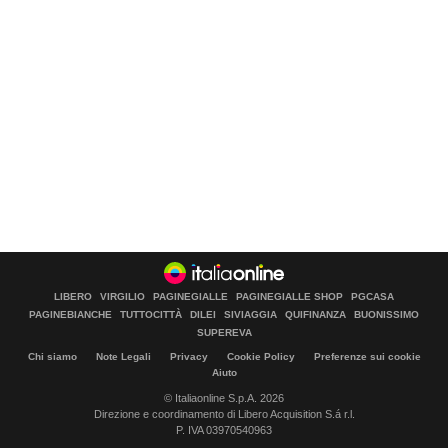
LIBERO
VIRGILIO
PAGINEGIALLE
PAGINEGIALLE SHOP
PGCASA
PAGINEBIANCHE
TUTTOCITTÀ
DILEI
SIVIAGGIA
QUIFINANZA
BUONISSIMO
SUPEREVA
Chi siamo
Note Legali
Privacy
Cookie Policy
Preferenze sui cookie
Aiuto
© Italiaonline S.p.A. 2026
Direzione e coordinamento di Libero Acquisition S.á r.l.
P. IVA 03970540963