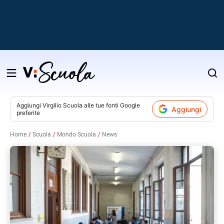
Salta
al
contenuto
Aggiungi
Virgilio Scuola
alle tue fonti Google
Aggiungi
preferite
v
Home
Scuola
Mondo Scuola
News
i