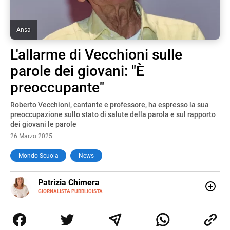
Ansa
L'allarme di Vecchioni sulle
parole dei giovani: "È
preoccupante"
Roberto Vecchioni, cantante e professore, ha espresso la sua
preoccupazione sullo stato di salute della parola e sul rapporto
dei giovani le parole
26 Marzo 2025
Mondo Scuola
News
E-
Patrizia Chimera
MAIL
LINKEDIN
GIORNALISTA PUBBLICISTA
Giornalista pubblicista, è appassionata di sostenibilità e
cultura. Dopo la laurea in scienze della comunicazione ha
collaborato con grandi gruppi editoriali e agenzie di
comunicazione specializzandosi nella scrittura di articoli