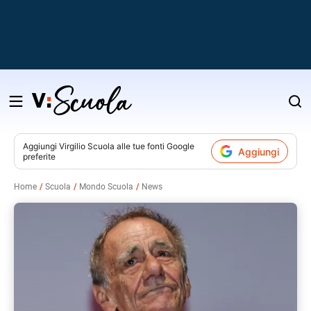
Salta
al
contenuto
Aggiungi
Virgilio Scuola
alle tue fonti Google
Aggiungi
preferite
v
Home
Scuola
Mondo Scuola
News
i