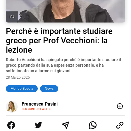
IPA
Perché è importante studiare
greco per Prof Vecchioni: la
lezione
Roberto Vecchioni ha spiegato perché è importante studiare il
greco, partendo dalla sua esperienza personale, e ha
sottolineato un allarme sui giovani
28 Marzo 2025
Mondo Scuola
News
E-
Francesca Pasini
MAIL
SEO CONTENT WRITER
Content Writer laureata in Economia e Gestione delle Arti
e delle Attività Culturali, vivo tra l'Italia e la Spagna. Amo
le diverse sfumature dell'informazione e quelle storie di
vita che parlano di luoghi, viaggi unici, cultura e lifestyle,