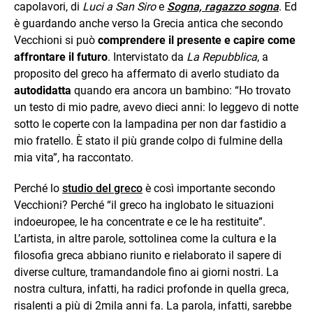
capolavori, di
Luci a San Siro
e
Sogna, ragazzo sogna
. Ed
è guardando anche verso la Grecia antica che secondo
Vecchioni si può
comprendere il presente e capire come
affrontare il futuro
. Intervistato da
La Repubblica
, a
proposito del greco ha affermato di averlo studiato da
autodidatta
quando era ancora un bambino: “Ho trovato
un testo di mio padre, avevo dieci anni: lo leggevo di notte
sotto le coperte con la lampadina per non dar fastidio a
mio fratello. È stato il più grande colpo di fulmine della
mia vita”, ha raccontato.
Perché lo
studio del greco
è così importante secondo
Vecchioni? Perché “il greco ha inglobato le situazioni
indoeuropee, le ha concentrate e ce le ha restituite”.
L’artista, in altre parole, sottolinea come la cultura e la
filosofia greca abbiano riunito e rielaborato il sapere di
diverse culture, tramandandole fino ai giorni nostri. La
nostra cultura, infatti, ha radici profonde in quella greca,
risalenti a più di 2mila anni fa. La parola, infatti, sarebbe