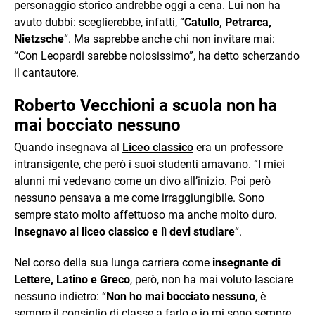
personaggio storico andrebbe oggi a cena. Lui non ha
avuto dubbi: sceglierebbe, infatti, “
Catullo, Petrarca,
Nietzsche
“. Ma saprebbe anche chi non invitare mai:
“Con Leopardi sarebbe noiosissimo”, ha detto scherzando
il cantautore.
Roberto Vecchioni a scuola non ha
mai bocciato nessuno
Quando insegnava al
Liceo classico
era un professore
intransigente, che però i suoi studenti amavano. “I miei
alunni mi vedevano come un divo all’inizio. Poi però
nessuno pensava a me come irraggiungibile. Sono
sempre stato molto affettuoso ma anche molto duro.
Insegnavo al liceo classico e lì devi studiare
“.
Nel corso della sua lunga carriera come
insegnante di
Lettere, Latino e Greco
, però, non ha mai voluto lasciare
nessuno indietro: “
Non ho mai bocciato nessuno
, è
sempre il consiglio di classe a farlo e io mi sono sempre