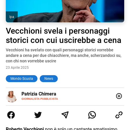
Ipa
Vecchioni svela i personaggi
storici con cui uscirebbe a cena
Vecchioni ha svelato con quali personaggi storici vorrebbe
andare a cena per due chiacchiere, ma anche, scherzandoci su,
con chi non vorrebbe uscire
23 Aprile 2025
Mondo Scuola
News
E-
Patrizia Chimera
MAIL
LINKEDIN
GIORNALISTA PUBBLICISTA
Giornalista pubblicista, è appassionata di sostenibilità e
cultura. Dopo la laurea in scienze della comunicazione ha
collaborato con grandi gruppi editoriali e agenzie di
comunicazione specializzandosi nella scrittura di articoli
sul mondo scolastico.
Roberto Vecchioni
non è solo un cantante amatissimo