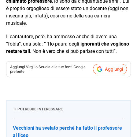
chiamato professore
, lo sono da cinquantadue anni”. Lui
è proprio orgoglioso di essere stato un docente (oggi non
insegna più, infatti), così come della sua carriera
musicale.
Il cantautore, però, ha ammesso anche di avere una
“fobia”, una sola: “
“
Ho paura degli
ignoranti che vogliono
restare tali
. Non è vero che si può parlare con tutti”.
Aggiungi
Virgilio Scuola
alle tue fonti Google
Aggiungi
preferite
TI POTREBBE INTERESSARE
Vecchioni ha svelato perché ha fatto il professore
al liceo