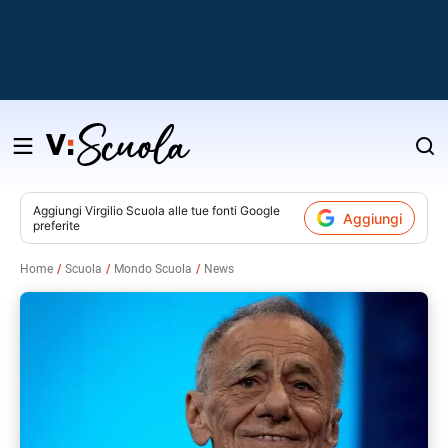
Salta
al
contenuto
Aggiungi
Virgilio Scuola
alle tue fonti Google
Aggiungi
preferite
v
Home
Scuola
Mondo Scuola
News
i