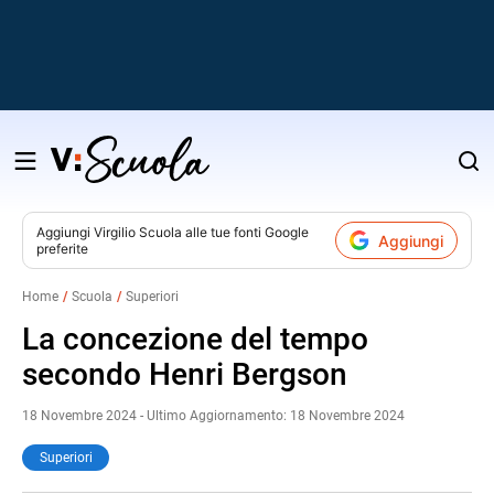
Salta
al
contenuto
Aggiungi
Virgilio Scuola
alle tue fonti Google
Aggiungi
preferite
v
Home
Scuola
Superiori
i
La concezione del tempo
secondo Henri Bergson
18 Novembre 2024 - Ultimo Aggiornamento: 18 Novembre 2024
Superiori