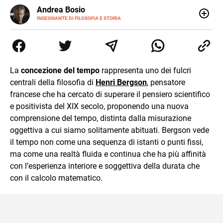
E-
Andrea Bosio
MAIL
INSEGNANTE DI FILOSOFIA E STORIA
Nato a Genova, è cresciuto a Savona. Si è laureato in
Scienze storiche presso l’Università di Genova,
occupandosi di storia della comunicazione scientifica e di
storia della Chiesa. È dottorando presso la Facoltà
valdese di teologia. Per Effatà editrice, ha pubblicato il
La
concezione del tempo
rappresenta uno dei fulcri
volume Giovani Minzoni terra incognita.
centrali della filosofia di
Henri Bergson
, pensatore
francese che ha cercato di superare il pensiero scientifico
e positivista del XIX secolo, proponendo una nuova
comprensione del tempo, distinta dalla misurazione
oggettiva a cui siamo solitamente abituati. Bergson vede
il tempo non come una sequenza di istanti o punti fissi,
ma come una realtà fluida e continua che ha più affinità
con l’esperienza interiore e soggettiva della durata che
con il calcolo matematico.