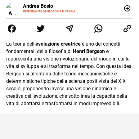
E-
Andrea Bosio
MAIL
INSEGNANTE DI FILOSOFIA E STORIA
Nato a Genova, è cresciuto a Savona. Si è laureato in
Scienze storiche presso l’Università di Genova,
occupandosi di storia della comunicazione scientifica e di
storia della Chiesa. È dottorando presso la Facoltà
valdese di teologia. Per Effatà editrice, ha pubblicato il
La teoria dell’
evoluzione creatrice
è uno dei concetti
volume Giovani Minzoni terra incognita.
fondamentali della filosofia di
Henri Bergson
e
rappresenta una visione rivoluzionaria del modo in cui la
vita si sviluppa e si trasforma nel tempo. Con questa idea,
Bergson si allontana dalle teorie meccanicistiche e
deterministiche tipiche della scienza positivista del XIX
secolo, proponendo invece una visione dinamica e
creativa dell’evoluzione, che sottolinea la capacità della
vita di adattarsi e trasformarsi in modi imprevedibili.