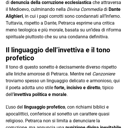
di
denuncia della corruzione ecclesiastica
che attraversa
il Medioevo, culminando nella
Divina Commedia
di
Dante
Alighieri
, in cui i papi corrotti sono condannati all’Inferno.
Tuttavia, rispetto a Dante, Petrarca esprime una critica
meno teologica e più morale, basata su un’idea di riforma
spirituale piuttosto che su una condanna definitiva.
Il linguaggio dell’invettiva e il tono
profetico
Il tono di questo sonetto è decisamente diverso rispetto
alle liriche amorose di Petrarca. Mentre nel
Canzoniere
troviamo spesso un linguaggio delicato e armonioso, qui
il poeta adotta uno stile
forte, incisivo e diretto
, tipico
dell’
invettiva politica e morale
.
L’uso del
linguaggio profetico
, con richiami biblici e
apocalittici, conferisce al sonetto un carattere quasi
religioso. Petrarca non si limita a denunciare la
corruzione, ma annuncia una
punizione divina inevitabile
,