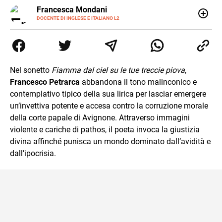
LINKEDIN
Francesca Mondani
INSTAGRAM
DOCENTE DI INGLESE E ITALIANO L2
Specializzata in pedagogia e didattica dell’italiano e
dell’inglese, insegno ad adolescenti e adulti nella scuola
secondaria di secondo grado. Mi occupo inoltre di
traduzioni, SEO Onsite e contenuti per il web. Amo i saggi
storici, la cucina e la mia Honda CBF500. Non ho il dono
Nel sonetto
Fiamma dal ciel su le tue treccie piova
,
della sintesi.
Francesco Petrarca
abbandona il tono malinconico e
contemplativo tipico della sua lirica per lasciar emergere
un’invettiva potente e accesa contro la corruzione morale
della corte papale di Avignone. Attraverso immagini
violente e cariche di pathos, il poeta invoca la giustizia
divina affinché punisca un mondo dominato dall’avidità e
dall’ipocrisia.