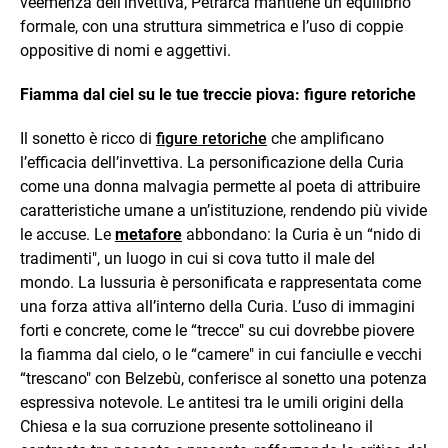
veemenza dell’invettiva, Petrarca mantiene un equilibrio
formale, con una struttura simmetrica e l’uso di coppie
oppositive di nomi e aggettivi.
Fiamma dal ciel su le tue treccie piova: figure retoriche
Il sonetto è ricco di
figure retoriche
che amplificano
l’efficacia dell’invettiva. La personificazione della Curia
come una donna malvagia permette al poeta di attribuire
caratteristiche umane a un’istituzione, rendendo più vivide
le accuse. Le
metafore
abbondano: la Curia è un “nido di
tradimenti", un luogo in cui si cova tutto il male del
mondo. La lussuria è personificata e rappresentata come
una forza attiva all’interno della Curia. L’uso di immagini
forti e concrete, come le “trecce" su cui dovrebbe piovere
la fiamma dal cielo, o le “camere" in cui fanciulle e vecchi
“trescano" con Belzebù, conferisce al sonetto una potenza
espressiva notevole. Le antitesi tra le umili origini della
Chiesa e la sua corruzione presente sottolineano il