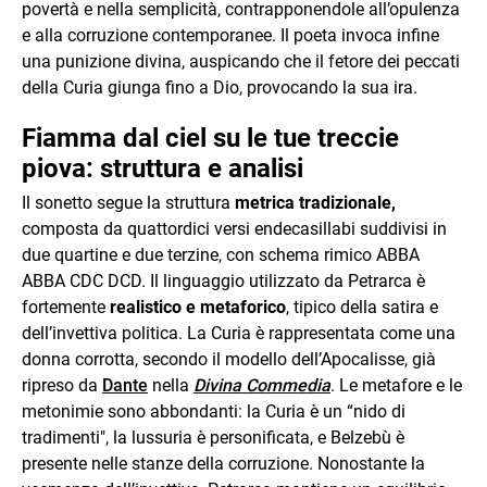
povertà e nella semplicità, contrapponendole all’opulenza
e alla corruzione contemporanee. Il poeta invoca infine
una punizione divina, auspicando che il fetore dei peccati
della Curia giunga fino a Dio, provocando la sua ira.
Fiamma dal ciel su le tue treccie
piova: struttura e analisi
Il sonetto segue la struttura
metrica tradizionale,
composta da quattordici versi endecasillabi suddivisi in
due quartine e due terzine, con schema rimico ABBA
ABBA CDC DCD. Il linguaggio utilizzato da Petrarca è
fortemente
realistico e metaforico
, tipico della satira e
dell’invettiva politica. La Curia è rappresentata come una
donna corrotta, secondo il modello dell’Apocalisse, già
ripreso da
Dante
nella
Divina Commedia
. Le metafore e le
metonimie sono abbondanti: la Curia è un “nido di
tradimenti", la lussuria è personificata, e Belzebù è
presente nelle stanze della corruzione. Nonostante la