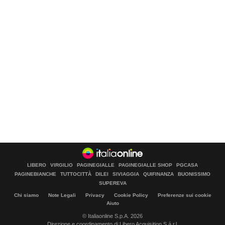
LIBERO
VIRGILIO
PAGINEGIALLE
PAGINEGIALLE SHOP
PGCASA
PAGINEBIANCHE
TUTTOCITTÀ
DILEI
SIVIAGGIA
QUIFINANZA
BUONISSIMO
SUPEREVA
Chi siamo
Note Legali
Privacy
Cookie Policy
Preferenze sui cookie
Aiuto
© Italiaonline S.p.A. 2026
Direzione e coordinamento di Libero Acquisition S.á r.l.