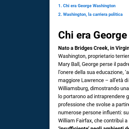
Chi era George Washington
a
Washington, la carriera politica
correnze
Chi era George
Nato a Bridges Creek, in Virgin
Washington, proprietario terrie
Mary Ball, George perse il pad
l’onere della sua educazione, ‘a
maggiore Lawrence – all’età di s
Williamsburg, dimostrando una 
lo portarono ad intraprendere 
professione che svolse a partir
numerose persone influenti: su 
William Fairfax, che contribuì a
‘insufficiente’ negli ambienti d