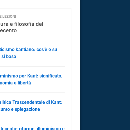
E LEZIONI
ura e filosofia del
tecento
riticismo kantiano: cos'è e su
 si basa
luminismo per Kant: significato,
nomia e libertà
alitica Trascendentale di Kant:
sunto e spiegazione
ettecento: riforme, illuminismo e