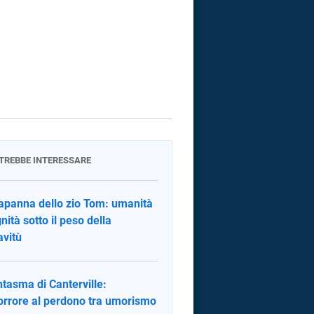
OTREBBE INTERESSARE
apanna dello zio Tom: umanità
gnità sotto il peso della
avitù
antasma di Canterville:
’orrore al perdono tra umorismo