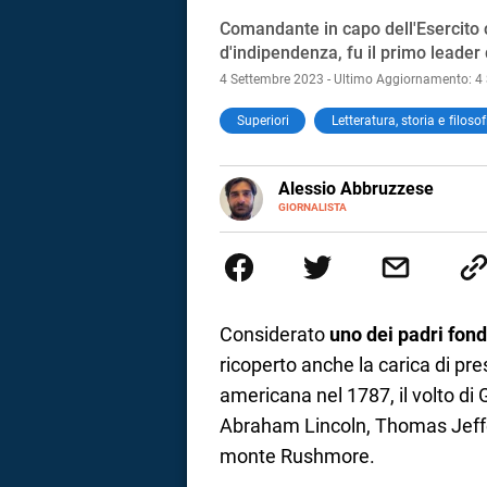
Comandante in capo dell'Esercito c
d'indipendenza, fu il primo leader d
4 Settembre 2023 - Ultimo Aggiornamento: 4
Superiori
Letteratura, storia e filosof
Alessio Abbruzzese
GIORNALISTA
Nato e cresciuto a Roma, mi ap
sport, dicotomia che ancora ogg
sulle pagine de Il cuoio sul Corr
interesso di numerosissime altre
Considerato
uno dei padri fond
ricoperto anche la carica di pr
americana nel 1787, il volto di 
Abraham Lincoln, Thomas Jeffe
i
monte Rushmore.
tografico