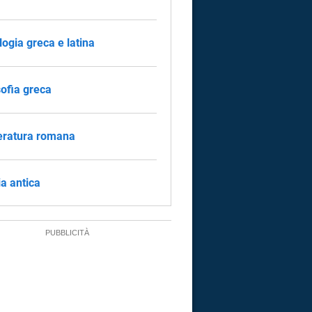
logia greca e latina
sofia greca
eratura romana
ia antica