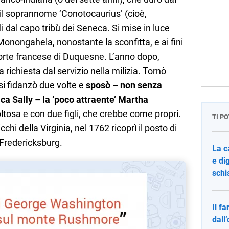
 il soprannome ‘Conotocaurius’ (cioè,
ogli dal capo tribù dei Seneca. Si mise in luce
Monongahela, nonostante la sconfitta, e ai fini
forte francese di Duquesne. L’anno dopo,
richiesta dal servizio nella milizia. Tornò
si fidanzò due volte e
sposò – non senza
ca Sally – la ‘poco attraente’ Martha
oltosa e con due figli, che crebbe come propri.
TI P
chi della Virginia, nel 1762 ricoprì il posto di
 Fredericksburg.
La c
e di
schi
Il f
dall