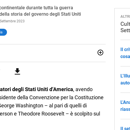
ontinentale durante tutta la guerra
ella storia del governo degli Stati Uniti
ALTR
 Settembre 2023
Cult
Set
ia
Il c
cosa
passiono fin da piccolissimo al mondo classico e a quello
i fa inevitabilmente parte della mia vita. Potete leggermi
iere dello Sport, e online sul sito del Guerin Sportivo. Mi
L’Il
 cose, ma di quelle di solito non scrivo.
auto
atori degli Stati Uniti d’America
, avendo
esidente della Convenzione per la Costituzione
L'An
George Washington – al pari di quelli di
rias
rson e Theodore Roosevelt – è scolpito sul
Il s