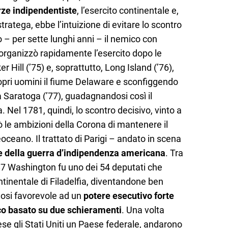
ze indipendentiste
, l’esercito continentale e,
ratega, ebbe l’intuizione di evitare lo scontro
o – per sette lunghi anni – il nemico con
iorganizzò rapidamente l’esercito dopo le
er Hill (’75) e, soprattutto, Long Island (’76),
ropri uomini il fiume Delaware e sconfiggendo
 a Saratoga (’77), guadagnandosi così il
 Nel 1781, quindi, lo scontro decisivo, vinto a
ò le ambizioni della Corona di mantenere il
eoceano. Il trattato di Parigi – andato in scena
e della guerra d’indipendenza americana
. Tra
787 Washington fu uno dei 54 deputati che
tinentale di Filadelfia, diventandone ben
dosi favorevole ad un
potere esecutivo forte
tico basato su due schieramenti
. Una volta
rese gli Stati Uniti un Paese federale, andarono