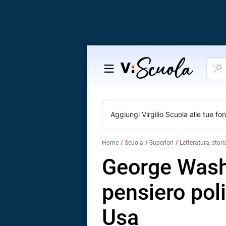
Cosa
Salta
vuoi
al
impar
contenuto
Aggiungi
Virgilio Scuola
alle tue fon
Home
Scuola
Superiori
Letteratura, stori
George Washi
pensiero poli
Usa