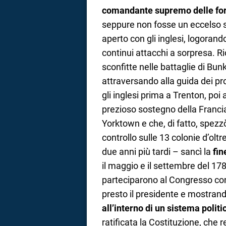
comandante supremo delle for
seppure non fosse un eccelso st
aperto con gli inglesi, logorand
continui attacchi a sorpresa. R
sconfitte nelle battaglie di Bunk
attraversando alla guida dei p
gli inglesi prima a Trenton, poi
prezioso sostegno della Francia.
Yorktown e che, di fatto, spezz
controllo sulle 13 colonie d’oltr
due anni più tardi – sancì la
fin
il maggio e il settembre del 1
parteciparono al Congresso con
presto il presidente e mostran
all’interno di un sistema poli
ratificata la Costituzione, che 