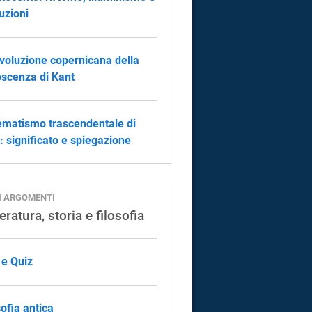
luzioni
ivoluzione copernicana della
scenza di Kant
matismo trascendentale di
: significato e spiegazione
I ARGOMENTI
eratura, storia e filosofia
 e Quiz
sofia antica