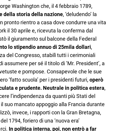
George Washington che, il 4 febbraio 1789,
 della storia della nazione
, ‘deludendo’ la
n pronto rientro a casa dove condurre una vita
rk il 30 aprile e, ricevuta la conferma dal
estò il giuramento sul balcone della Federal
to lo stipendio annuo di 25mila dollari
,
za del Congresso, stabilì tutti i cerimoniali
di assumere per sé il titolo di ‘Mr. President’, a
e, vetuste e pompose. Consapevole che le sue
ro ‘fatto scuola’ per i presidenti futuri,
operò
ulata e prudente. Neutrale in politica estera
,
cere l’indipendenza da quanti più Stati del
e il suo mancato appoggio alla Francia durante
izzò, invece, i rapporti con la Gran Bretagna,
 del 1794, foriero di una ‘nuova era’
rci.
In politica interna, poi, non entrò a far