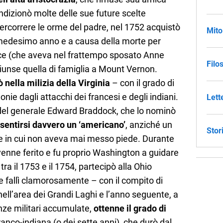
ondizionò molte delle sue future scelte
ipercorrere le orme del padre, nel 1752 acquistò
Mito
l medesimo anno e a causa della morte per
nce (che aveva nel frattempo sposato Anne
Filo
ggiunse quella di famiglia a Mount Vernon.
ò nella milizia della Virginia
– con il grado di
nie dagli attacchi dei francesi e degli indiani.
Lett
 del generale Edward Braddock, che lo nominò
a sentirsi davvero un ‘americano’
, anziché un
Stor
ese in cui non aveva mai messo piede. Durante
nne ferito e fu proprio Washington a guidare
 tra il 1753 e il 1754, partecipò alla Ohio
fallì clamorosamente – con il compito di
nell’area dei Grandi Laghi e l’anno seguente, a
enze militari accumulate,
ottenne il grado di
ranco-indiana (o dei sette anni), che durò dal