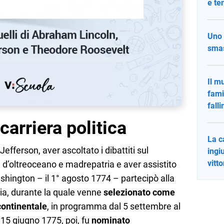
e te
Uno 
smas
Il m
fami
fall
carriera politica
La c
ferson, aver ascoltato i dibattiti sul
ingi
vitt
 d’oltreoceano e madrepatria e aver assistito
hington – il 1° agosto 1774 – partecipò alla
ia, durante la quale venne
selezionato come
continentale
, in programma dal 5 settembre al
 15 giugno 1775, poi, fu
nominato