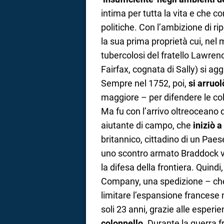
intima per tutta la vita e che c
politiche. Con l’ambizione di r
la sua prima proprietà cui, ne
tubercolosi del fratello Lawre
Fairfax, cognata di Sally) si a
Sempre nel 1752, poi,
si arruol
maggiore – per difendere le colo
Ma fu con l’arrivo oltreoceano
aiutante di campo, che
iniziò 
britannico, cittadino di un Pa
uno scontro armato Braddock ve
la difesa della frontiera. Quindi,
Company, una spedizione – che 
limitare l’espansione francese 
soli 23 anni, grazie alle esperi
colonnello
. Durante la guerra f