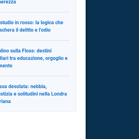
nerezza
studio in rosso: la logica che
chera il delitto e l’odio
ulino sulla Floss: destini
liari tra educazione, orgoglio e
imento
asa desolata: nebbia,
ustizia e solitudini nella Londra
oriana