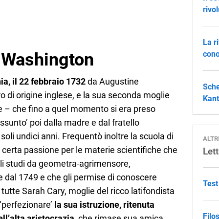
rivo
La r
 Washington
cono
ia, il 22 febbraio 1732
da Augustine
Sche
ro di origine inglese, e la sua seconda moglie
Kant
re – che fino a quel momento si era preso
ssunto’ poi dalla madre e dal fratello
oli undici anni. Frequentò inoltre la scuola di
ALTR
certa passione per le materie scientifiche che
Lett
gli studi da geometra-agrimensore,
e dal 1749 e che gli permise di conoscere
Test
tutte Sarah Cary, moglie del ricco latifondista
 ‘perfezionare’
la sua istruzione, ritenuta
Filo
ell’alta aristocrazia
, che rimase sua amica