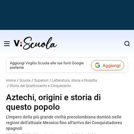
Salta
al
contenuto
Aggiungi
Virgilio Scuola
alle tue fonti Google
Aggiungi
preferite
v
Home
Scuola
Superiori
Letteratura, storia e filosofia
Storia del Quattrocento e Cinquecento
i
Aztechi, origini e storia di
questo popolo
L'impero della più grande civiltà precolombiana dominò nelle
regioni dell'attuale Messico fino all'arrivo dei Conquistadores
spagnoli