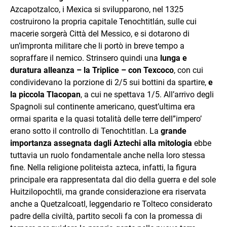
Azcapotzalco, i Mexica si svilupparono, nel 1325
costruirono la propria capitale Tenochtitlán, sulle cui
macerie sorgerà Città del Messico, e si dotarono di
un’impronta militare che li portò in breve tempo a
sopraffare il nemico. Strinsero quindi una
lunga e
duratura alleanza – la Triplice – con Texcoco
, con cui
condividevano la porzione di 2/5 sui bottini da spartire,
e
la piccola Tlacopan
, a cui ne spettava 1/5. All’arrivo degli
Spagnoli sul continente americano, quest’ultima era
ormai sparita e la quasi totalità delle terre dell”impero’
erano sotto il controllo di Tenochtitlan. La
grande
importanza assegnata dagli Aztechi alla mitologia
ebbe
tuttavia un ruolo fondamentale anche nella loro stessa
fine. Nella religione politeista azteca, infatti, la figura
principale era rappresentata dal dio della guerra e del sole
Huitzilopochtli, ma grande considerazione era riservata
anche a Quetzalcoatl, leggendario re Tolteco considerato
padre della civiltà, partito secoli fa con la promessa di