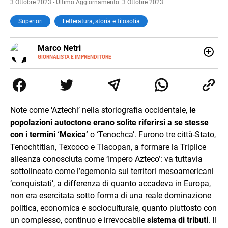
3 Ottobre 2023 - Ultimo Aggiornamento: 3 Ottobre 2023
Superiori
Letteratura, storia e filosofia
E-
Marco Netri
MAIL
GIORNALISTA E IMPRENDITORE
Ho iniziato a scrivere da giovanissimo e ne ho fatto il mio
lavoro. Dopo la laurea in Scienze Politiche e il Master in
Giornalismo conseguiti alla Luiss, ho associato la
passione per la scrittura a quello per lo studio
dedicandomi per anni al lavoro di ricercatore. Oggi sono
Note come ‘Aztechi’ nella storiografia occidentale,
le
imprenditore di me stesso.
popolazioni autoctone erano solite riferirsi a se stesse
con i termini ‘Mexica’
o ‘Tenochca’. Furono tre città-Stato,
Tenochtitlan, Texcoco e Tlacopan, a formare la Triplice
alleanza conosciuta come ‘Impero Azteco’: va tuttavia
sottolineato come l’egemonia sui territori mesoamericani
‘conquistati’, a differenza di quanto accadeva in Europa,
non era esercitata sotto forma di una reale dominazione
politica, economica e socioculturale, quanto piuttosto con
un complesso, continuo e irrevocabile
sistema di tributi
. Il