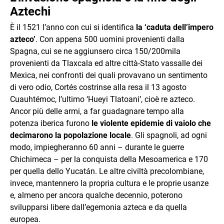
Aztechi
È il 1521 l’anno con cui si identifica
la ‘caduta dell’impero
azteco’
. Con appena 500 uomini provenienti dalla
Spagna, cui se ne aggiunsero circa 150/200mila
provenienti da Tlaxcala ed altre città-Stato vassalle dei
Mexica, nei confronti dei quali provavano un sentimento
di vero odio, Cortés costrinse alla resa il 13 agosto
Cuauhtémoc, l’ultimo ‘Hueyi Tlatoani’, cioè re azteco.
Ancor più delle armi, a far guadagnare tempo alla
potenza iberica furono
le violente epidemie di vaiolo che
decimarono la popolazione locale
. Gli spagnoli, ad ogni
modo, impiegheranno 60 anni – durante le guerre
Chichimeca – per la conquista della Mesoamerica e 170
per quella dello Yucatán. Le altre civiltà precolombiane,
invece, mantennero la propria cultura e le proprie usanze
e, almeno per ancora qualche decennio, poterono
svilupparsi libere dall’egemonia azteca e da quella
europea.