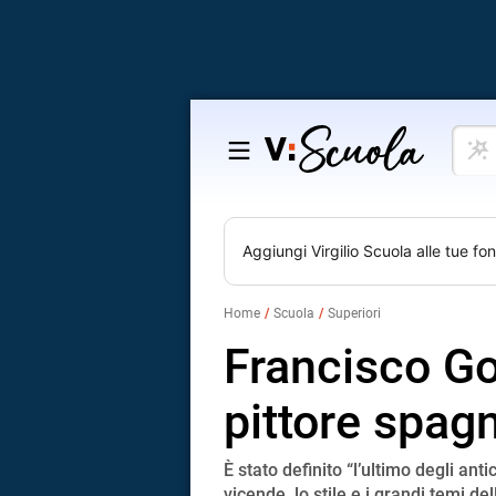
Cosa
Salta
vuoi
al
impar
contenuto
Aggiungi
Virgilio Scuola
alle tue fon
Home
Scuola
Superiori
Francisco Go
pittore spag
È stato definito “l’ultimo degli anti
vicende, lo stile e i grandi temi d