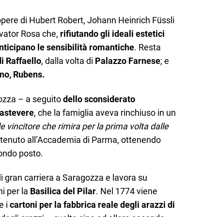
opere di Hubert Robert, Johann Heinrich Füssli
alvator Rosa che,
rifiutando gli ideali estetici
anticipano le sensibilità romantiche
. Resta
i Raffaello
, dalla volta di
Palazzo Farnese
; e
ino, Rubens.
ozza – a seguito
dello sconsiderato
rastevere
, che la famiglia aveva rinchiuso in un
e vincitore che rimira per la prima volta dalle
o tenuto all’Accademia di Parma, ottenendo
ondo posto.
i gran carriera a Saragozza e lavora su
i per la
Basilica del Pilar
. Nel 1774 viene
e i
cartoni per la fabbrica reale degli arazzi di