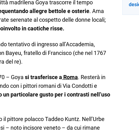
ittà madrilena Goya trascorre il tempo
desi
equentando allegre bettole e osterie
. Ama
rate serenate al cospetto delle donne locali;
oinvolto in caotiche risse.
ndo tentativo di ingresso all’Accademia,
n Bayeu, fratello di Francisco (che nel 1767
a del re).
770 – Goya
si trasferisce a
Roma
. Resterà
in
ndo con i pittori romani di Via Condotti e
 un particolare gusto per i contrasti nell’uso
il pittore polacco Taddeo Kuntz. Nell’Urbe
si – noto incisore veneto – da cui rimane