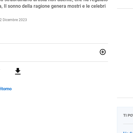
Il sonno della ragione genera mostri e le celebri
12 Dicembre 2023
iologa, autrice teatrale, speaker radiofonica, vignettista, mi
Di me è stato detto:“È una delle promesse della satira
una scrittrice umoristica davvero divertente” (Stefano
itorno
TI P