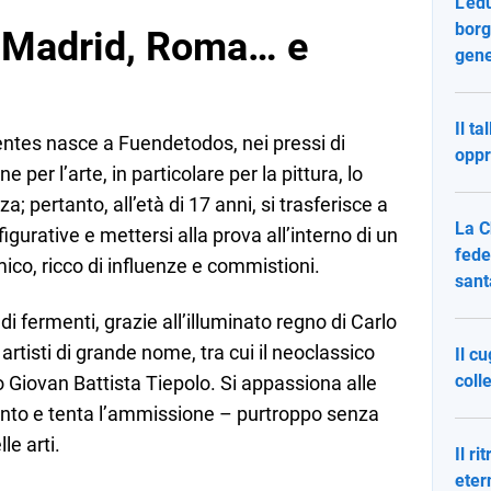
L’ed
borg
 Madrid, Roma… e
gene
Il ta
ntes nasce a Fuendetodos, nei pressi di
oppr
per l’arte, in particolare per la pittura, lo
 pertanto, all’età di 17 anni, si trasferisce a
La C
igurative e mettersi alla prova all’interno di un
fede
ico, ricco di influenze e commistioni.
sant
a di fermenti, grazie all’illuminato regno di Carlo
artisti di grande nome, tra cui il neoclassico
Il c
colle
 Giovan Battista Tiepolo.
Si appassiona alle
uinto e tenta l’ammissione – purtroppo senza
le arti.
Il ri
eter