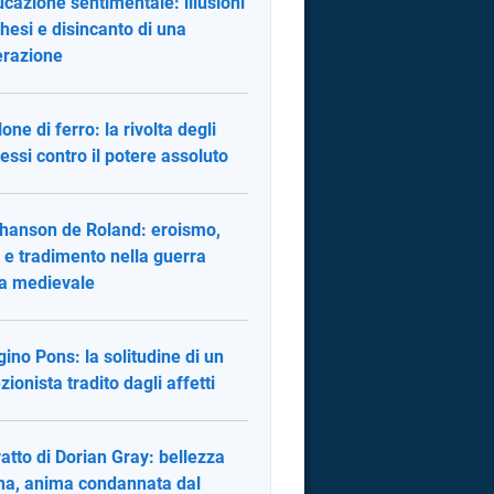
ucazione sentimentale: illusioni
hesi e disincanto di una
razione
llone di ferro: la rivolta degli
essi contro il potere assoluto
hanson de Roland: eroismo,
 e tradimento nella guerra
a medievale
ugino Pons: la solitudine di un
zionista tradito dagli affetti
tratto di Dorian Gray: bellezza
na, anima condannata dal