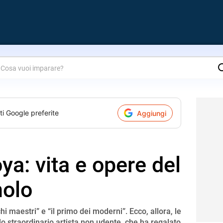
are?
ti Google preferite
Aggiungi
ya: vita e opere del
nolo
chi maestri” e “il primo dei moderni”. Ecco, allora, le
ello straordinario artista non udente, che ha regalato