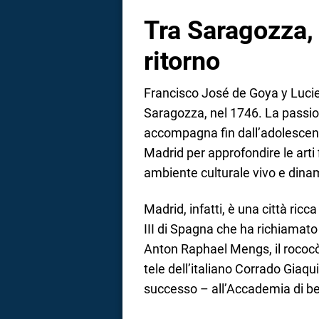
Tra Saragozza,
a
correnze
ritorno
Francisco José de Goya y Lucie
Saragozza, nel 1746. La passione 
accompagna fin dall’adolescenza;
Madrid per approfondire le arti f
ambiente culturale vivo e dinam
Madrid, infatti, è una città ricc
III di Spagna che ha richiamato 
Anton Raphael Mengs, il rococò
tele dell’italiano Corrado Giaq
successo – all’Accademia di bel