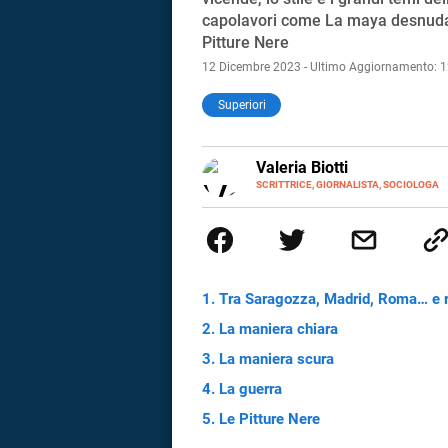
capolavori come La maya desnuda, 
Pitture Nere
12 Dicembre 2023 - Ultimo Aggiornamento: 
Superiori
E-
Valeria Biotti
MAIL
SCRITTRICE, GIORNALISTA, SOCIOLOGA
Sono scrittrice, giornalista, soc
occupo di Pedagogia Familiare. 
italiana” (Stefano Disegni); “È 
Benni).
Tra Saragozza, Madrid, Roma… e r
La maniera chiara
La maniera scura
La guerra
i
Le Pitture Nere
tografico