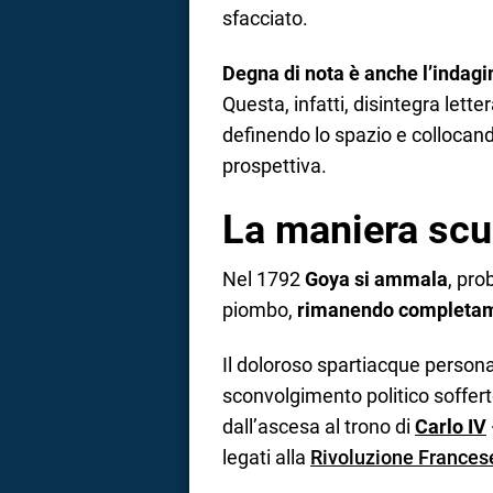
sfacciato.
Degna di nota è anche l’indagi
Questa, infatti, disintegra lette
definendo lo spazio e collocando
prospettiva.
La maniera scu
Nel 1792
Goya si ammala
, pro
piombo,
rimanendo completam
Il doloroso spartiacque persona
sconvolgimento politico soffert
dall’ascesa al trono di
Carlo IV
legati alla
Rivoluzione Frances