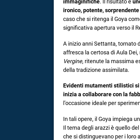
immaginifiche
. Il risultato è
uno
ironico, potente, sorprendente 
caso che si ritenga il Goya come
significativa apertura verso il
A inizio anni Settanta, tornato
affresca la certosa di Aula Dei,
Vergine
, ritenute la massima es
della tradizione assimilata.
Evidenti mutamenti stilistici 
inizia a collaborare con la fab
l’occasione ideale per sperimen
In tali opere, il Goya impiega un
Il tema degli arazzi è quello de
che si distinguevano per i loro 