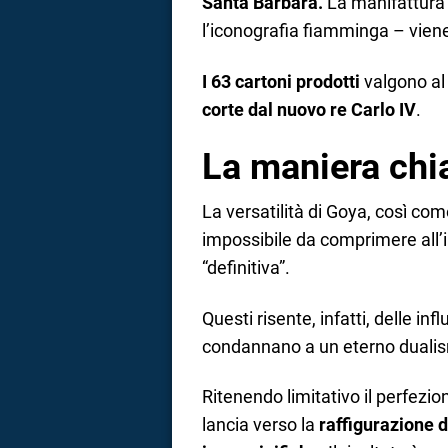
Santa Barbara.
La manifattura 
l’iconografia fiamminga – viene 
I 63 cartoni prodotti
valgono al
corte dal nuovo re Carlo IV
.
La maniera chi
La versatilità di Goya, così co
impossibile da comprimere all’in
“definitiva”.
Questi risente, infatti, delle in
condannano a un eterno dualis
Ritenendo limitativo il perfezion
lancia verso la
raffigurazione d