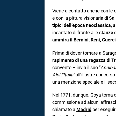
Viene a contatto anche con le 
e con la pittura visionaria di S
tipici dell’epoca neoclassica, 
incantato di fronte alle
stanze d
ammira il Bernini, Reni, Guerc
Prima di dover tornare a Sarag
rapimento di una ragazza di T
convento – invia il suo “
Annibal
Alpi l’Italia”
all’illustre concors
una menzione speciale e il sec
Nel 1771, dunque, Goya torna d
commissione ad alcuni affresch
chiamato a
Madrid
per eseguir