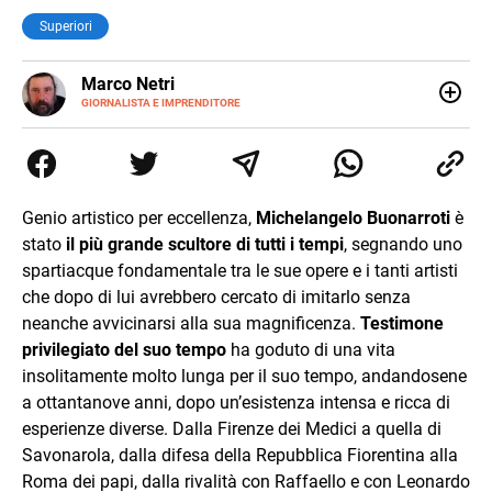
Superiori
E-
Marco Netri
MAIL
GIORNALISTA E IMPRENDITORE
Ho iniziato a scrivere da giovanissimo e ne ho fatto il mio
lavoro. Dopo la laurea in Scienze Politiche e il Master in
Giornalismo conseguiti alla Luiss, ho associato la
passione per la scrittura a quello per lo studio
dedicandomi per anni al lavoro di ricercatore. Oggi sono
Genio artistico per eccellenza,
Michelangelo Buonarroti
è
imprenditore di me stesso.
stato
il più grande scultore di tutti i tempi
, segnando uno
spartiacque fondamentale tra le sue opere e i tanti artisti
che dopo di lui avrebbero cercato di imitarlo senza
neanche avvicinarsi alla sua magnificenza.
Testimone
privilegiato del suo tempo
ha goduto di una vita
insolitamente molto lunga per il suo tempo, andandosene
a ottantanove anni, dopo un’esistenza intensa e ricca di
esperienze diverse. Dalla Firenze dei Medici a quella di
Savonarola, dalla difesa della Repubblica Fiorentina alla
Roma dei papi, dalla rivalità con Raffaello e con Leonardo