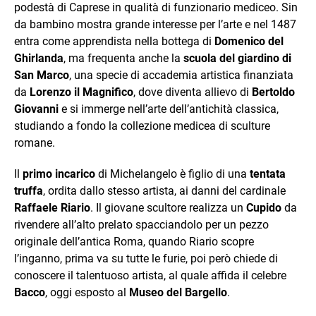
podestà di Caprese in qualità di funzionario mediceo. Sin
da bambino mostra grande interesse per l’arte e nel 1487
entra come apprendista nella bottega di
Domenico del
Ghirlanda
, ma frequenta anche la
scuola del giardino di
San Marco
, una specie di accademia artistica finanziata
da
Lorenzo il Magnifico
, dove diventa allievo di
Bertoldo
Giovanni
e si immerge nell’arte dell’antichità classica,
studiando a fondo la collezione medicea di sculture
romane.
Il
primo incarico
di Michelangelo è figlio di una
tentata
truffa
, ordita dallo stesso artista, ai danni del cardinale
Raffaele Riario
. Il giovane scultore realizza un
Cupido
da
rivendere all’alto prelato spacciandolo per un pezzo
originale dell’antica Roma, quando Riario scopre
l’inganno, prima va su tutte le furie, poi però chiede di
conoscere il talentuoso artista, al quale affida il celebre
Bacco
, oggi esposto al
Museo del Bargello
.