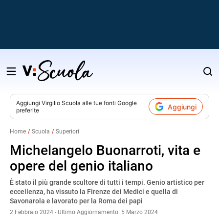
Salta
al
contenuto
Aggiungi
Virgilio Scuola
alle tue fonti Google
Aggiungi
preferite
v
Home
Scuola
Superiori
i
Michelangelo Buonarroti, vita e
opere del genio italiano
È stato il più grande scultore di tutti i tempi. Genio artistico per
eccellenza, ha vissuto la Firenze dei Medici e quella di
Savonarola e lavorato per la Roma dei papi
2 Febbraio 2024 - Ultimo Aggiornamento: 5 Marzo 2024