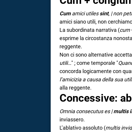
Cum + congiun
Cum
amici utiles
sint
, | non pe
amici siano utili, non cerchiamo 
La subordinata narrativa (
cum
esprime la circostanza nonostan
reggente.
Non ci sono alternative accetta
utili…
" ; come temporale "
Quando
concorda logicamente con quant
l’amicizia a causa della sua util
alla reggente.
Concessive: ab
Omnia consecutus es |
multis 
inviassero.
L’ablativo assoluto (
multis invi