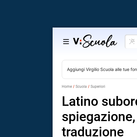
Cosa
Salta
vuoi
al
impar
contenuto
Aggiungi
Virgilio Scuola
alle tue fon
Home
Scuola
Superiori
Latino subor
spiegazione, 
traduzione