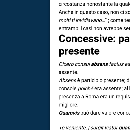
circostanza nonostante la quale
Anche in questo caso, non ci s
molti ti invidiavano…
" ; come t
entrambi i casi non avrebbe se
Concessive: par
presente
Cicero consul
absens
factus es
assente.
Absens
è participio presente; 
console
poiché
era assente; al 
presenza a Roma era un requisi
migliore.
Quamvis
può dare valore conc
Te veniente, | surgit viator
quam