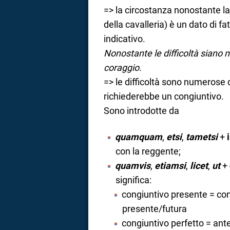
=> la circostanza nonostante la
della cavalleria) è un dato di f
indicativo.
Nonostante le difficoltà siano 
coraggio.
=> le difficoltà sono numerose d
richiederebbe un congiuntivo.
Sono introdotte da
quamquam
,
etsi
,
tametsi
+
con la reggente;
quamvis
,
etiamsi
,
licet
,
ut
+
significa:
congiuntivo presente = co
presente/futura
congiuntivo perfetto = ante