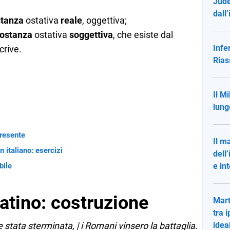
Jude
dall
stanza
ostativa
reale
, oggettiva;
costanza
ostativa
soggettiva
, che esiste dal
Infe
crive.
Rias
Il M
lung
presente
Il m
n italiano: esercizi
dell
bile
e in
atino: costruzione
Mart
tra 
 stata sterminata, | i Romani vinsero la battaglia.
idea