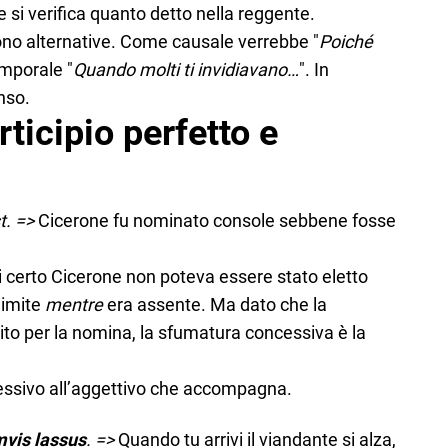
 si verifica quanto detto nella reggente.
ono alternative. Come causale verrebbe "
Poiché
emporale "
Quando molti ti invidiavano…
". In
nso.
ticipio perfetto e
t. =>
Cicerone fu nominato console sebbene fosse
di certo Cicerone non poteva essere stato eletto
limite
mentre
era assente. Ma dato che la
to per la nomina, la sfumatura concessiva è la
essivo all’aggettivo che accompagna.
vis lassus
. =>
Quando tu arrivi il viandante si alza,