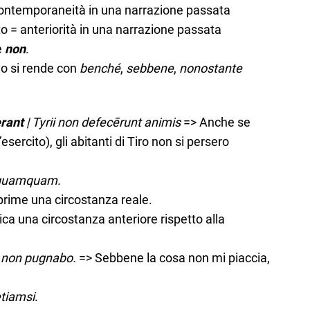
contemporaneità in una narrazione passata
o = anteriorità in una narrazione passata
è
non
.
ivo si rende con
benché
,
sebbene
,
nonostante
erant
| Tyrii non defecērunt animis
=> Anche se
l’esercito), gli abitanti di Tiro non si persero
quamquam.
prime una circostanza reale.
ica una circostanza anteriore rispetto alla
 | non pugnabo.
=> Sebbene la cosa non mi piaccia,
tiamsi
.