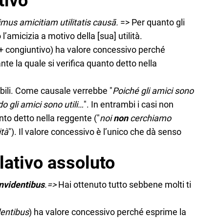
tivo
timus amicitiam utilitatis causā.
=> Per quanto gli
l’amicizia a motivo della [sua] utilità.
+ congiuntivo) ha valore concessivo perché
te la quale si verifica quanto detto nella
bili. Come causale verrebbe "
Poiché gli amici sono
 gli amici sono utili…
". In entrambi i casi non
o detto nella reggente ("
noi
non
cerchiamo
ità
"). Il valore concessivo è l’unico che dà senso
lativo assoluto
invidentibus
.=>
Hai ottenuto tutto sebbene molti ti
dentibus
) ha valore concessivo perché esprime la