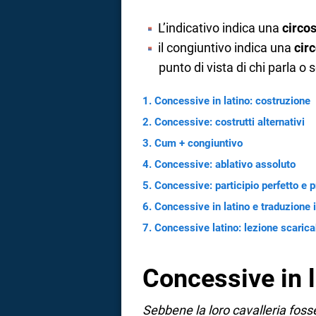
a
L’indicativo indica una
circo
il congiuntivo indica una
cir
correnze
punto di vista di chi parla o s
Concessive in latino: costruzione
Concessive: costrutti alternativi
Cum + congiuntivo
Concessive: ablativo assoluto
Concessive: participio perfetto e 
Concessive in latino e traduzione i
Concessive latino: lezione scarica
Concessive in l
Sebbene la loro cavalleria fosse