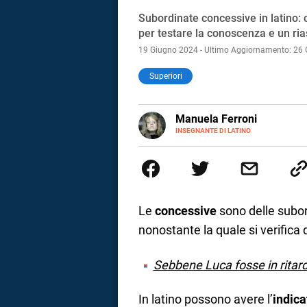
Subordinate concessive in latino: 
per testare la conoscenza e un ria
19 Giugno 2024 - Ultimo Aggiornamento: 26
Superiori
Manuela Ferroni
INSEGNANTE DI LATINO
Dopo la laurea in lettere all’Un
perfezionata in paleografia lati
Insegna italiano, latino e storia
ricerca archivistica e di epistol
Le
concessive
sono delle subor
nonostante la quale si verifica
Sebbene Luca fosse in ritar
i
In latino possono avere l’
indica
tografico