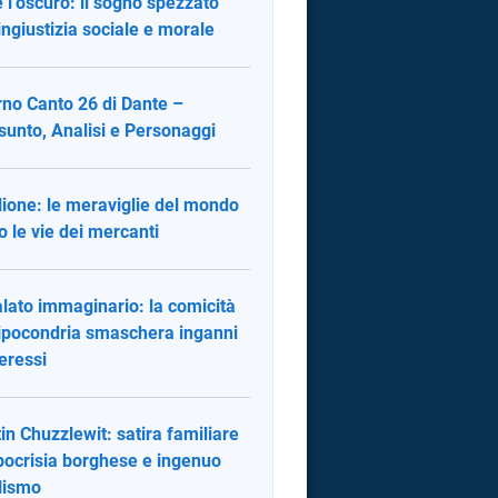
 l’oscuro: il sogno spezzato
’ingiustizia sociale e morale
rno Canto 26 di Dante –
sunto, Analisi e Personaggi
ilione: le meraviglie del mondo
o le vie dei mercanti
alato immaginario: la comicità
’ipocondria smaschera inganni
teressi
in Chuzzlewit: satira familiare
ipocrisia borghese e ingenuo
lismo