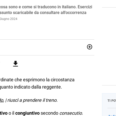
cosa sono e come si traducono in italiano. Esercizi
ssunto scaricabile da consultare all'occorrenza
 Giugno 2024
iversità Cattolica del Sacro Cuore si è perfezionata
na e diplomatica presso l’Archivio di Stato di Milano.
 alle superiori da quasi quindici anni. Si occupa anche di
ografia pontificia.
dinate che esprimono la circostanza
 quanto indicato dalla reggente.
do
, | riuscì a prendere il treno.
TI P
tivo
o il
congiuntivo
secondo
consecutio
.