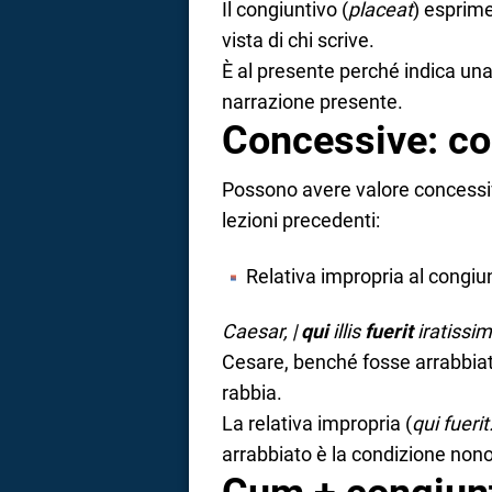
Il congiuntivo (
placeat
) esprime
vista di chi scrive.
È al presente perché indica un
narrazione presente.
Concessive: cos
Possono avere valore concessivo
lezioni precedenti:
Relativa impropria al congiu
Caesar, |
qui
illis
fuerit
iratissim
Cesare, benché fosse arrabbiati
rabbia.
La relativa impropria (
qui fueri
arrabbiato è la condizione nono