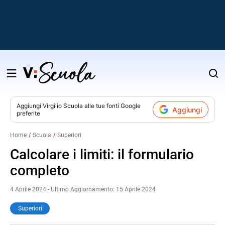
Salta
al
contenuto
Aggiungi
Virgilio Scuola
alle tue fonti Google
Aggiungi
preferite
v
Home
Scuola
Superiori
i
Calcolare i limiti: il formulario
completo
4 Aprile 2024 - Ultimo Aggiornamento: 15 Aprile 2024
Superiori