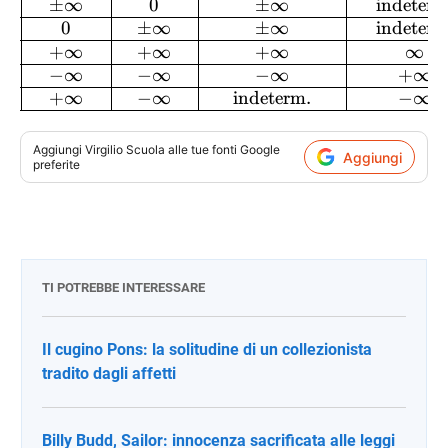
±
∞
0
±
∞
indeterm
0
±
∞
±
∞
indeterm
+
∞
+
∞
+
∞
∞
−
∞
−
∞
−
∞
+
∞
+
∞
−
∞
indeterm.
−
∞
Aggiungi
Virgilio Scuola
alle tue fonti Google
Aggiungi
preferite
TI POTREBBE INTERESSARE
Il cugino Pons: la solitudine di un collezionista
tradito dagli affetti
Billy Budd, Sailor: innocenza sacrificata alle leggi