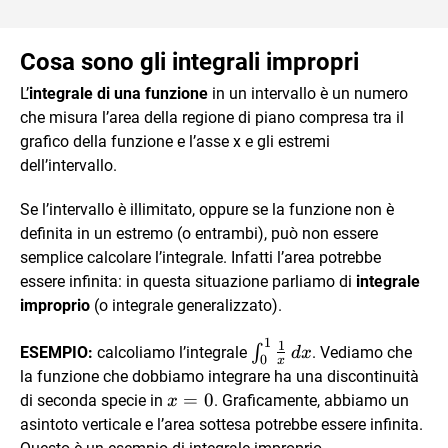
Cosa sono gli integrali impropri
L’
integrale di una funzione
in un intervallo è un numero
che misura l’area della regione di piano compresa tra il
grafico della funzione e l’asse x e gli estremi
dell’intervallo.
Se l’intervallo è illimitato, oppure se la funzione non è
definita in un estremo (o entrambi), può non essere
semplice calcolare l’integrale. Infatti l’area potrebbe
essere infinita: in questa situazione parliamo di
integrale
improprio
(o integrale generalizzato).
1
\int_{0}^{1}\frac{1}
1
∫
ESEMPIO:
calcoliamo l’integrale
. Vediamo che
d
x
0
x
{x}\,dx
la funzione che dobbiamo integrare ha una discontinuità
x=0
=
0
di seconda specie in
. Graficamente, abbiamo un
x
asintoto verticale e l’area sottesa potrebbe essere infinita.