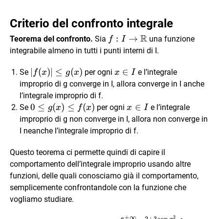
Criterio del confronto integrale
R
f:I\to
:
→
Teorema del confronto.
Sia
una funzione
f
I
\mathbb{R}
integrabile almeno in tutti i punti interni di I.
|f(x)|\le
∣
(
)
∣
≤
(
)
x\in
∈
Se
per ogni
e l’integrale
f
x
g
x
x
I
g(x)
I
improprio di g converge in I, allora converge in I anche
l’integrale improprio di f.
0\le
0
≤
(
)
≤
(
)
x\in
∈
Se
per ogni
e l’integrale
g
x
f
x
x
I
g(x)
I
improprio di g non converge in I, allora non converge in
\le
I neanche l’integrale improprio di f.
f(x)
Questo teorema ci permette quindi di capire il
comportamento dell’integrale improprio usando altre
funzioni, delle quali conosciamo già il comportamento,
semplicemente confrontandole con la funzione che
vogliamo studiare.
+
∞
2