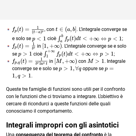
1
f_{p}
(
)
=
t\in
∈
(
,
]
, con
. L’integrale converge se
f
t
t
a
b
p
(
−
)
p
t
a
(t)=\frac{1}
(a,b]
b
p<1
\int_{a}^{b}f_{p}
<
1
(
)
<
+
∞
⇔
<
1
∫
e solo se
cioè
;
p
f
t
d
t
p
p
a
{(t-a)^{p}}
(t)dt< +\infty
1
f_{p}
(
)
=
[1,+\infty)
[
1
,
+
∞
)
in
. L’integrale converge se e solo
f
t
p
p
t
\Leftrightarrow
+
∞
(t)=\frac{1}
p>1
\int_{1}^{+\infty}f_{p}
>
1
(
)
<
+
∞
⇔
>
1
∫
se
cioè
;
p
f
t
d
t
p
p
1
p<1
{t^p}
(t)dt< +\infty
1
f_{p,q}
(
)
=
[M,+\infty)
[
,
+
∞
)
M>1
>
1
in
con
. Integrale
f
t
M
M
,
p
q
l
n
q
p
t
t
\Leftrightarrow p>1
(t)=\frac{1}
p>1,
>
1
,
∀
p=1,
=
converge se e solo se
oppure se
p
q
p
{t^p\ln^{q}t}
\forall
q>1
1
,
>
1
.
q
q
Queste tre famiglie di funzioni sono utili per il confronto
con le funzioni che ci troviamo a integrare. L’obiettivo è
cercare di ricondurci a queste funzioni delle quali
conosciamo il comportamento.
Integrali impropri con gli asintotici
Una
conseguenza del teorema del confronto
è la