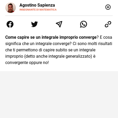
E-
Agostino Sapienza
MAIL
LINKEDIN
INSEGNANTE DI MATEMATICA
Sono nato a Reggio Calabria il 07/10/85. Mi sono
diplomato nel 2005 all'Istituto Magistrale Statale
Tommaso Gulli. Ho conseguito la laurea triennale in
Relazioni Internazionali a Messina e in Economia
Internazionale a Padova. Dopo un pò di anni negli studi
Come capire se un integrale improprio converge
? E cosa
commercialisti sono stato chiamato per una supplenza
significa che un integrale converge? Ci sono molti risultati
covid nella classe di insegnamento A47. Ho poi
conseguito l'abilitazione a Trieste nel sostegno e sono
che ti permettono di capire subito se un integrale
entrato di ruolo nel 2023
improprio (detto anche integrale generalizzato) è
convergente oppure no!