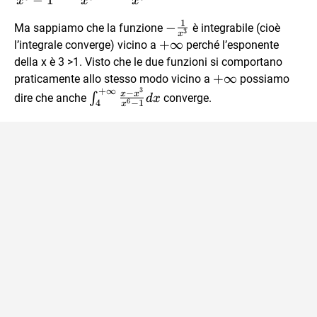
x
x
x
{x^6-1}
1
-
−
Ma sappiamo che la funzione
è integrabile (cioè
\sim
3
x
\frac{1}
+\infty
+
∞
l’integrale converge) vicino a
perché l’esponente
\dfrac{-
{x^3}
della x è 3 >1. Visto che le due funzioni si comportano
x^3}
+\infty
+
∞
{x^6}=-
praticamente allo stesso modo vicino a
possiamo
+
∞
3
\int_{4}^{+\infty}\frac{x-
−
\dfrac{1}
x
x
∫
dire che anche
converge.
d
x
6
−
1
4
x
x^3}{x^6-1}dx
{x^3}