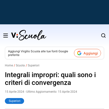
Salta
al
contenuto
Aggiungi
Virgilio Scuola
alle tue fonti Google
Aggiungi
preferite
v
Home
Scuola
Superiori
i
Integrali impropri: quali sono i
criteri di convergenza
15 Aprile 2024 - Ultimo Aggiornamento: 15 Aprile 2024
Superiori