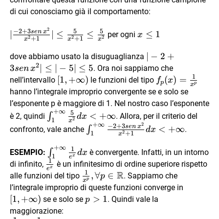
di cui conosciamo già il comportamento:
2
|\frac{-2+3sen\,x^2}
x\le
−
2
+
3
5
5
se
n
x
∣
∣
≤
≤
≤
1
per ogni
x
2
2
2
+
1
+
1
x
x
x
{x^2+1}|\le
1
\frac{5}{x^2+1}\le
|-2+3sen\,x^2|\le
∣
−
2
+
dove abbiamo usato la disuguaglianza
\frac{5}{x^2}
2
|-5|\le 5
3
∣
≤
∣
−
5∣
≤
5
. Ora noi sappiamo che
se
n
x
1
[1,+\infty)
[
1
,
+
∞
)
f_{p}
(
)
=
nell’intervallo
le funzioni del tipo
f
x
p
p
x
(x)=\frac{1}
hanno l’integrale improprio convergente se e solo se
{x^p}
l’esponente p è maggiore di 1. Nel nostro caso l’esponente
+
∞
5
\int_{1}^{+\infty}\frac{5}
<
+
∞
∫
è 2, quindi
. Allora, per il criterio del
d
x
2
1
x
{x^2}dx < +\infty
+
∞
2
\int_{1}^{+\infty}\frac{-2+3s
−
2
+
3
se
n
x
<
+
∞
∫
confronto, vale anche
.
d
x
2
+
1
1
x
{x^2+1}dx < +\infty
+
∞
1
\int_{1}^{+\infty}\frac{1}
∫
ESEMPIO:
è convergente. Infatti, in un intorno
d
x
1
x
e
{e^x}dx
1
\frac{1}
di infinito,
è un infinitesimo di ordine superiore rispetto
x
e
1
R
{e^x}
\frac{1}
,
∀
∈
alle funzioni del tipo
. Sappiamo che
p
p
x
{x^p},
[1,+\inf
l’integrale improprio di queste funzioni converge in
\forall p \in
[
1
,
+
∞
)
p
>
1
se e solo se
. Quindi vale la
p
\mathbb{R}
>
maggiorazione: