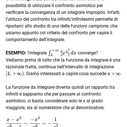
possibilità di utilizzare il confronto asintotico per
verificare la convergenza di un integrale improprio. Infatti,
l’utilizzo del confronto tra infiniti/infinitesimi permette di
riportarci allo studio di una delle funzioni campione, che
usiamo appunto col criterio del confronto per capire il
comportamento dell’integrale.
+
∞
3
\int_{4}^{+\infty}\frac{x-
−
x
x
∫
ESEMPIO:
l’integrale
converge?
d
x
6
−
1
4
x
x^3}{x^6-1}dx
Vediamo prima di tutto che la funzione da integrare è una
[4,+\
razionale fratta, continua nell’intervallo di integrazione
[
4
,
+
∞
)
+\inft
+
∞
. Siamo interessati a capire cosa succede a
.
La funzione da integrare diventa quindi un rapporto tra
infiniti e sappiamo che per passare al confronto
asintotico, ci basta considerare solo le x al grado
maggiore, sia al numeratore che al denominatore:
3
3
−
−
1
\dfrac{x-
x
x
x
∼
=
−
.
x^3}
6
6
3
−
1