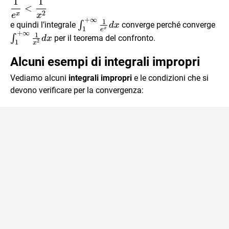
1
1
1
\dfrac{1}
<
2
{e^x} <
x
e
x
+
∞
1
\int_{1}^{+\infty}\frac{1}
\i
∫
e quindi l’integrale
converge perché converge
d
x
\dfrac{1}
1
x
e
+
∞
{e^x}dx
{x
1
∫
{x^2}
per il teorema del confronto.
d
x
2
1
x
Alcuni esempi di integrali impropri
Vediamo alcuni
integrali impropri
e le condizioni che si
devono verificare per la convergenza: