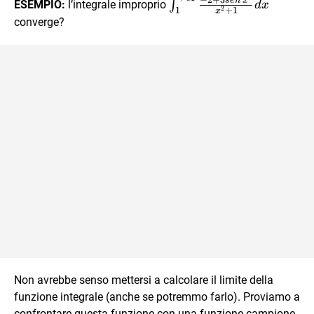
\int_{1}^{+\infty}\fra
−
2
+
3
se
n
x
∫
ESEMPIO:
l’integrale improprio
d
x
2
+
1
1
x
{x^2+1}dx
converge?
Non avrebbe senso mettersi a calcolare il limite della
funzione integrale (anche se potremmo farlo). Proviamo a
confrontare questa funzione con una funzione campione