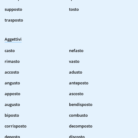
supposto
tosto
trasposto
Aggettivi
casto
nefasto
rimasto
vasto
accosto
adusto
angusto
anteposto
apposto
ascosto
augusto
bendisposto
biposto
combusto
corrisposto
decomposto
deposto
discosto