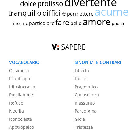
divertente
prolisso
dolce
acume
tranquillo
difficile
permettere
amore
fare
particolare
bello
inerme
paura
SAPERE
VOCABOLARIO
SINONIMI E CONTRARI
Ossimoro
Libertà
Filantropo
Facile
Idiosincrasia
Pragmatico
Pusillanime
Conoscenza
Refuso
Riassunto
Neofita
Paradigma
Iconoclasta
Gioia
Apotropaico
Tristezza