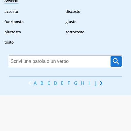
Avverbi
accosto
discosto
fuoriposto
giusto
piuttosto
sottocosto
tosto
A
B
C
D
E
F
G
H
I
J
K
L
M
N