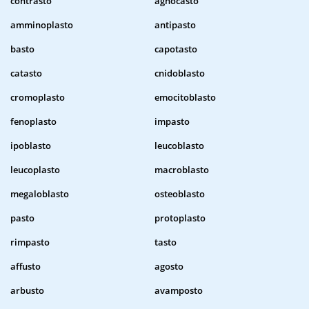
contrasto
agnocasto
amminoplasto
antipasto
basto
capotasto
catasto
cnidoblasto
cromoplasto
emocitoblasto
fenoplasto
impasto
ipoblasto
leucoblasto
leucoplasto
macroblasto
megaloblasto
osteoblasto
pasto
protoplasto
rimpasto
tasto
affusto
agosto
arbusto
avamposto