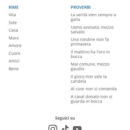
RIME
PROVERBI
Vita
La verità vien sempre a
galla
Sole
Uomo avvisato, mezzo
Casa
salvato
Mare
Una rondine non fa
primavera
Amore
Il mattino ha l'oro in
Cuore
bocca
Amici
Mal comune, mezzo
Bene
gaudio
Il gioco non vale la
candela
Al cuor non si comanda
A caval donato non si
guarda in bocca
Seguici su