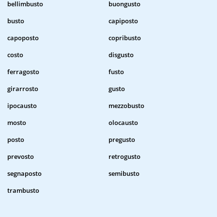
bellimbusto
buongusto
busto
capiposto
capoposto
copribusto
costo
disgusto
ferragosto
fusto
girarrosto
gusto
ipocausto
mezzobusto
mosto
olocausto
posto
pregusto
prevosto
retrogusto
segnaposto
semibusto
trambusto