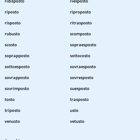
ridisposto
riesposto
riposto
riproposto
risposto
ritrasposto
robusto
scomposto
scosto
sopraesposto
soprapposto
sottocosto
sottoesposto
sovraesposto
sovrapposto
sovresposto
sovrimposto
suesposto
tosto
trasposto
triposto
usto
venusto
vetusto